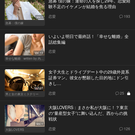
急募 僕の嫁：運命の人を探し29年。恋愛経
験不足のイケメンが結婚を焦る理由
恋愛
193
Vol.1
急募：僕の嫁
いよいよ明日で最終話！「幸せな離婚」全
話総集編
恋愛
Vol.13
幸せな離婚 written by 内埜さくら
女子大生とドライブデート中の29歳外資系
証券マン。彼女が懇願した目的地にドン引
きし…
Vol.27
恋愛
25
男と女の東京ミステリー
大阪LOVERS：まさか私が大阪に！？東京
の“量産型女子”に舞い込んだ、西からの挑
戦状
Vol.1
恋愛
126
大阪LOVERS