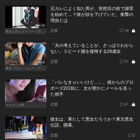
元カレによく似た男が、突然目の前で謝罪
を始めて…？彼が頭を下げていた、衝撃の
理由とは
Vol.10
恋愛
18
男女上京ヒストリー～12年目の悲哀～
「夫の考えていることが、さっぱりわから
ない」スピード婚を後悔する29歳女
恋愛
31
Vol.4
東京 ブラン・ニュー・デイズ
「バレなきゃいいけど…」。彼からのプロ
ポーズ2日前に、女が密かにメールを送っ
た相手
Vol.6
恋愛
41
マルサンの男
彼女は、果たして悪女だろうか？東京悪女
伝説、開幕。
恋愛
2
Vol.1