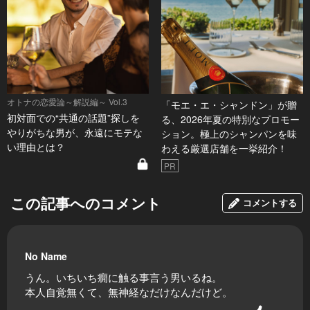
オトナの恋愛論～解説編～ Vol.3
「モエ・エ・シャンドン」が贈
初対面での“共通の話題”探しを
る、2026年夏の特別なプロモー
やりがちな男が、永遠にモテな
ション。極上のシャンパンを味
い理由とは？
わえる厳選店舗を一挙紹介！
PR
この記事へのコメント
コメントする
No Name
うん。いちいち癇に触る事言う男いるね。
本人自覚無くて、無神経なだけなんだけど。