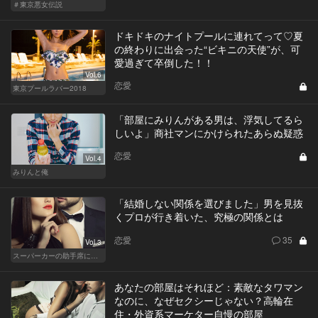
＃東京悪女伝説
ドキドキのナイトプールに連れてって♡夏
の終わりに出会った“ビキニの天使”が、可
愛過ぎて卒倒した！！
Vol.6
恋愛
東京プールラバー2018
「部屋にみりんがある男は、浮気してるら
しいよ」商社マンにかけられたあらぬ疑惑
恋愛
Vol.4
みりんと俺
「結婚しない関係を選びました」男を見抜
くプロが行き着いた、究極の関係とは
恋愛
35
Vol.3
スーパーカーの助手席に乗る女
あなたの部屋はそれほど：素敵なタワマン
なのに、なぜセクシーじゃない？高輪在
住・外資系マーケター自慢の部屋