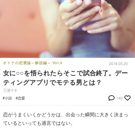
オトナの恋愛論～解説編～ Vol.4
2018.05.20
女に○○を悟られたらそこで試合終了。デー
ティングアプリでモテる男とは？
三浦マキ
#小説
#恋愛
140
恋がうまくいくかどうかは、出会った瞬間に大きく決まっ
ているといっても過言ではない。