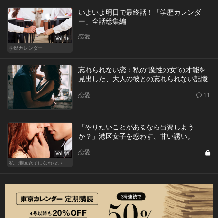
いよいよ明日で最終話！「学歴カレンダ
ー」全話総集編
恋愛
Vol.16
学歴カレンダー
忘れられない恋：私の“魔性の女”の才能を
見出した、大人の彼との忘れられない記憶
恋愛
11
「やりたいことがあるなら出資しよう
か？」港区女子を惑わす、甘い誘い。
恋愛
Vol.11
私、港区女子になれない