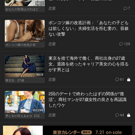
Vol.1
恋愛
7
あなたの部屋はそれほど
ポンコツ嫁の改造計画：「あなたの子ども
は欲しくない」夫婦生活を拒む妻の、容赦
ない攻撃
Vol.1
恋愛
129
ポンコツ嫁の改造計画
東京を捨て海外で働く、商社出身の27歳
女。退路を絶ったキャリア美女の心を揺る
がす男とは
Vol.9
恋愛
61
東京女、27歳
2回のデートで終わったはずの関係が“復
活”。商社マンが27歳女性の良さを再認識
したワケ
Vol.299
恋愛
44
男と女の答えあわせ【Q】