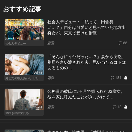
おすすめ記事
社会人デビュー：「私って、田舎臭
い…？」自分は可愛いと思っていた地方出
身女が、東京で受けた衝撃
Vol.1
恋愛
68
社会人デビュー
「そんなにイヤだった…？」妻から突然、
別居を言い渡された夫。思い当たるコトは
あるものの…
Vol.73
恋愛
184
男と女の答えあわせ【Q】
公務員の彼氏に3ヶ月で振られた32歳女。
彼を家に呼んだことがきっかけで…
恋愛
12
Vol.8
遅咲きの彼女たち