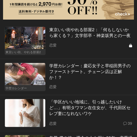
東京いい街やれる部屋2：「何もしないか
ら家くる？」文学部卒・神楽坂男との一夜
恋愛
Vol.5
東京いい街、やれる部屋2
学歴カレンダー：慶応女子と早稲田男子の
ファーストデート。チェーン店は正解
か！？
Vol.1
恋愛
学歴カレンダー
「学区がいい地域に、引っ越したいけ
ど…」有明タワマン在住女が、千代田区セ
レブ妻になれないワケ
恋愛
39