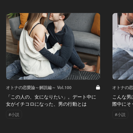
オトナの恋愛論～解説編～ Vol.100
オトナの恋愛
「この人の、女になりたい」。デート中に
こんな男
女がイチコロになった、男の行動とは
際中にそ
#小説
#小説