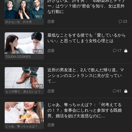
許さない女、許す男：「幼馴染みとディナ
ー」はウソ？彼の“密会”を知り、女は意外
な行動に
Vol.1
恋愛
23
許さない女、許す男
最低なことをする彼でも「愛しているから
いい」と思ってしまう女性心理とは
恋愛
17
Vol.45
TOUGH COOKIES
近所の男友達と、2人で飲んだ帰り道。マ
ンションのエントランスに夫が立ってい
て…
Vol.6
恋愛
61
もう片隅で、凍えないよう
じゃあ、奪っちゃえば？：「何考えてる
の！？」食事会にしれっと参加する既婚
男。婚活を妨げ大迷惑なのに…
Vol.1
恋愛
じゃあ、奪っちゃえば？