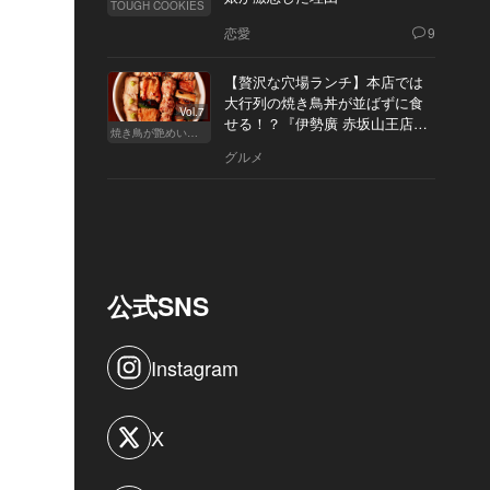
TOUGH COOKIES
恋愛
9
【贅沢な穴場ランチ】本店では
大行列の焼き鳥丼が並ばずに食
Vol.7
せる！？『伊勢廣 赤坂山王店』
焼き鳥が艶めいてきた
へ
グルメ
公式SNS
Instagram
X