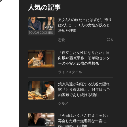
人気の記事
男女3人の旅だったはずが、帰り
は2人に…。1人の女性が残ると
Vol.74
決めた理由
TOUGH COOKIES
恋愛
6
「自立した女性になりたい」日
向坂46藤嶌果歩、初単独センタ
ーの不安と20歳の理想像
ライフスタイル
焼き鳥通が熱狂する渋谷の隠れ
家『とり茶太郎』。14年目も予
約困難であり続ける理由
グルメ
「今日はたくさん甘えちゃお」
再会した母の無邪気な一言に、
Vol.73
娘が激怒した理由