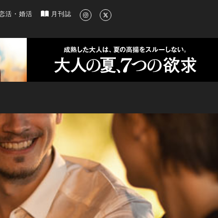
新のグルメ、洗練されたライフスタイル情報
恋活・婚活
月刊誌