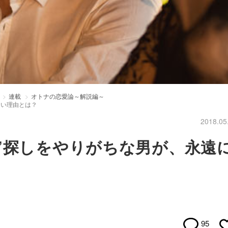
連載
オトナの恋愛論～解説編～
ない理由とは？
2018.05
”探しをやりがちな男が、永遠
95