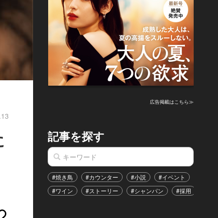
広告掲載はこちら≫
.13
記事を探す
に
#焼き鳥
#カウンター
#小説
#イベント
#港区
#ワイン
#ストーリー
#シャンパン
#採用
#恋