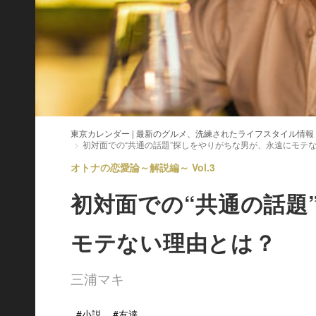
東京カレンダー | 最新のグルメ、洗練されたライフスタイル情報
初対面での“共通の話題”探しをやりがちな男が、永遠にモテ
オトナの恋愛論～解説編～ Vol.3
初対面での“共通の話題
モテない理由とは？
三浦マキ
#小説
#友達