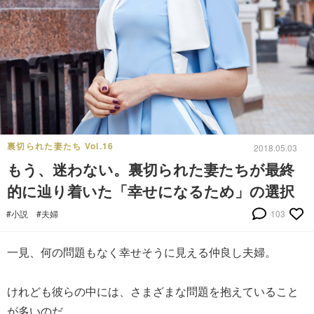
裏切られた妻たち Vol.16
2018.05.03
もう、迷わない。裏切られた妻たちが最終
的に辿り着いた「幸せになるため」の選択
#小説
#夫婦
103
一見、何の問題もなく幸せそうに見える仲良し夫婦。
けれども彼らの中には、さまざまな問題を抱えていること
が多いのだ。