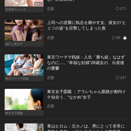
Vol.1
恋愛
271
天現寺ウォーズ
上司への逆襲に執念を燃やす女。彼女の“ヒ
ミツの姿”を目撃してしまった夜
恋愛
56
Vol.7
朝子と亜沙子
東京ワーママ戦線：人生「勝ち組」なはず
なのに…。“幸福な妊婦”28歳女の、出産後
の憂鬱
Vol.1
恋愛
247
東京ワーママ戦線
東京女子図鑑 ：アラレちゃん眼鏡が都内イ
チ似合う、“なかめ”女子
恋愛
Vol.2
東京女子図鑑
青山ヒロム：元カノは、男にとって非常に