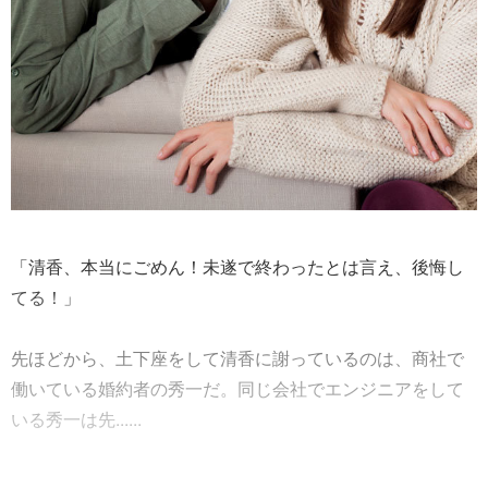
「清香、本当にごめん！未遂で終わったとは言え、後悔し
てる！」
先ほどから、土下座をして清香に謝っているのは、商社で
働いている婚約者の秀一だ。同じ会社でエンジニアをして
いる秀一は先......