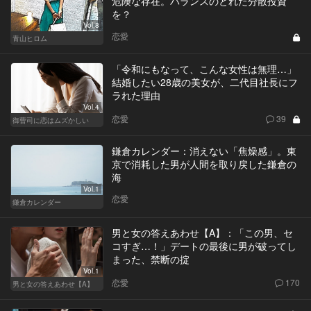
危険な存在。バランスのとれた分散投資
を？
Vol.8
恋愛
青山ヒロム
「令和にもなって、こんな女性は無理…」
結婚したい28歳の美女が、二代目社長にフ
ラれた理由
Vol.4
恋愛
39
御曹司に恋はムズかしい
鎌倉カレンダー：消えない「焦燥感」。東
京で消耗した男が人間を取り戻した鎌倉の
海
Vol.1
恋愛
鎌倉カレンダー
男と女の答えあわせ【A】：「この男、セ
コすぎ…！」デートの最後に男が破ってし
まった、禁断の掟
Vol.1
恋愛
170
男と女の答えあわせ【A】