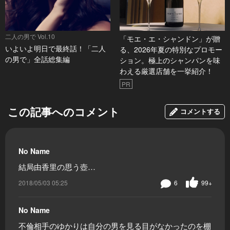
二人の男で Vol.10
「モエ・エ・シャンドン」が贈
いよいよ明日で最終話！「二人
る、2026年夏の特別なプロモー
の男で」全話総集編
ション。極上のシャンパンを味
わえる厳選店舗を一挙紹介！
PR
この記事へのコメント
コメントする
No Name
結局由香里の思う壺…
2018/05/03 05:25
6
99+
No Name
不倫相手のゆかりは自分の男を見る目がなかったのを棚