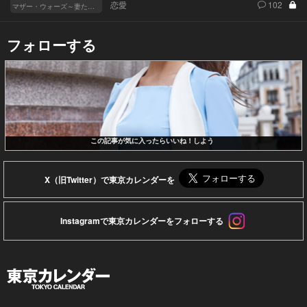
恋愛
102
マザー・ウォーズ～妻たちの階級闘争～
フォローする
この記事が気に入ったらいいね！しよう
X（旧Twitter）で東京カレンダーを
Instagramで東京カレンダーをフォローする