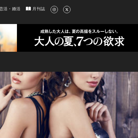
新のグルメ、洗練されたライフスタイル情報
恋活・婚活
月刊誌