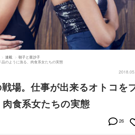
連載
朝子と亜沙子
ド品のように漁る、肉食系女たちの実態
2018.05
の戦場。仕事が出来るオトコを
、肉食系女たちの実態
26