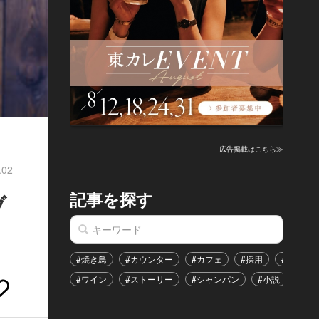
広告掲載はこちら≫
.02
記事を探す
ブ
#焼き鳥
#カウンター
#カフェ
#採用
#恋愛
#ワイン
#ストーリー
#シャンパン
#小説
#イ