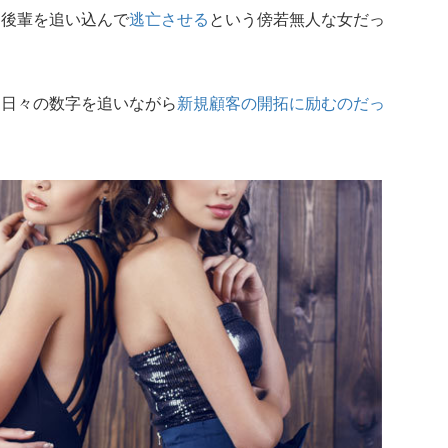
、後輩を追い込んで
逃亡させる
という傍若無人な女だっ
、日々の数字を追いながら
新規顧客の開拓に励むのだっ