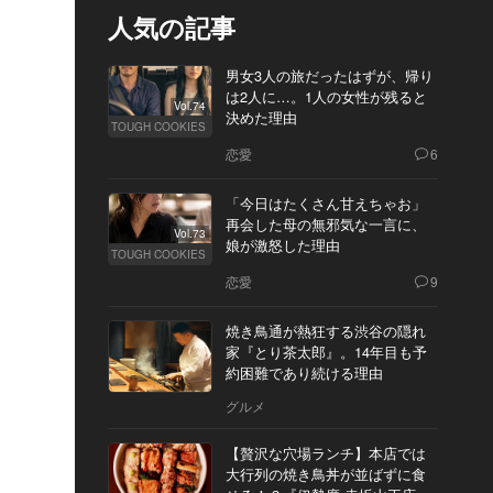
人気の記事
男女3人の旅だったはずが、帰り
は2人に…。1人の女性が残ると
Vol.74
決めた理由
TOUGH COOKIES
恋愛
6
「今日はたくさん甘えちゃお」
再会した母の無邪気な一言に、
Vol.73
娘が激怒した理由
TOUGH COOKIES
恋愛
9
焼き鳥通が熱狂する渋谷の隠れ
家『とり茶太郎』。14年目も予
約困難であり続ける理由
グルメ
【贅沢な穴場ランチ】本店では
大行列の焼き鳥丼が並ばずに食