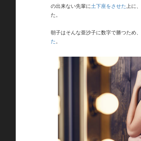
の出来ない先輩に
土下座をさせた
上に
た。
朝子はそんな亜沙子に数字で勝つため
た
。