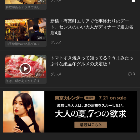
Vol.7
解放感あるテラスで楽しく飲める東京の人気店
新橋・有楽町エリアで仕事終わりのデー
ト。センスのいい大人がディナーで選ぶ名
店4選
Vol.3
グルメ
山手線沿線の絶品グルメ
トマトすき焼きって知ってる？うまみたっ
ぷりな絶品冬グルメの決定版！
グルメ
3
Vol.11
冬は、鍋があるから許す