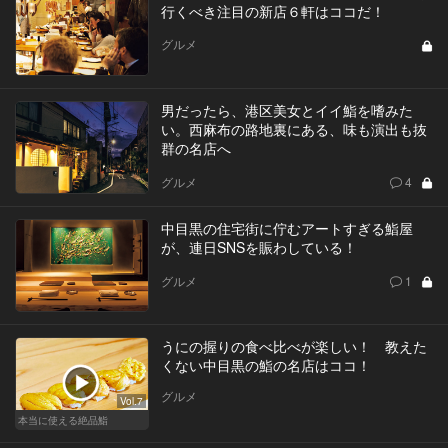
行くべき注目の新店６軒はココだ！
グルメ
男だったら、港区美女とイイ鮨を嗜みた
い。西麻布の路地裏にある、味も演出も抜
群の名店へ
グルメ
4
中目黒の住宅街に佇むアートすぎる鮨屋
が、連日SNSを賑わしている！
グルメ
1
うにの握りの食べ比べが楽しい！ 教えた
くない中目黒の鮨の名店はココ！
グルメ
Vol.7
本当に使える絶品鮨