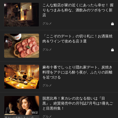
こんな鮨店が家の近くにあったら幸せ！ 握
りもつまみも粋な、酒飲みのツボをつく新
店
グルメ
「ここぞのデート」の切り札に！お洒落焼
肉＆ワインで攻める店３選
グルメ
麻布十番でしっとり隠れ家デート。炭焼き
料理をアテにほろ酔う夜が、ふたりの距離
を近づける
グルメ
脱恵比寿！東カレの次なる狙いは『目
黒』。絶賛発売中の月刊誌7月号は1冊丸ご
と目黒特集！
Vol.2
グルメ
東カレの素敵な大人に必要なこと