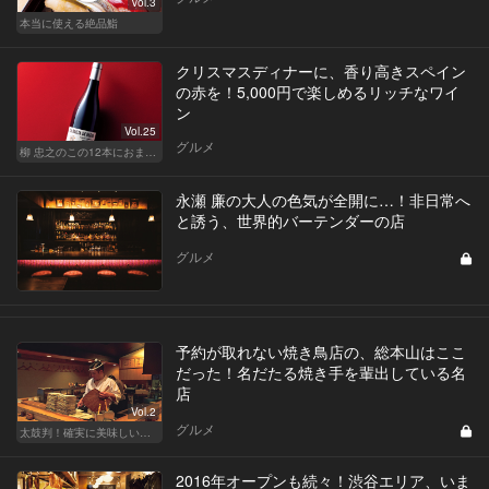
Vol.3
本当に使える絶品鮨
クリスマスディナーに、香り高きスペイン
の赤を！5,000円で楽しめるリッチなワイ
ン
Vol.25
グルメ
柳 忠之のこの12本におまかせ
永瀬 廉の大人の色気が全開に…！非日常へ
と誘う、世界的バーテンダーの店
グルメ
予約が取れない焼き鳥店の、総本山はここ
だった！名だたる焼き手を輩出している名
店
Vol.2
グルメ
太鼓判！確実に美味しい焼き鳥の名店
2016年オープンも続々！渋谷エリア、いま