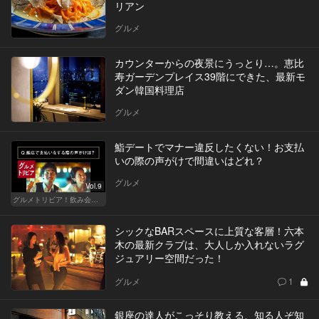
リアン
グルメ
カウンターからの夜景にうっとり…。恵比
寿ガーデンプレイス39階にできた、最新モ
ダン韓国料理店
グルメ
鮨デートでマナー違反したくない！お支払
いの際の声がけで間違いはどれ？
グルメ
Vol.9
グルメトリビア！飲み会やデートで会話のネタになるQ＆A
シックなBARスペースに上質な客層！六本
木の最新クラブは、大人しか入れないラグ
ジュアリー空間だった！
グルメ
1
銀座の達人がこっそり教える、知る人ぞ知