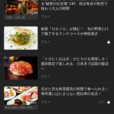
る“秘密の社交場”３軒。焼き鳥店や割烹で
味わう大人の時間
Vol.12
グルメ
「銀座」の表と裏。
銀座『ロオジエ』が挑む！ 旬の野菜だけ
で魅了するランチコースが神技過ぎ
グルメ
「トロたくおはぎ」がとろける美味しさ！
週末限定で楽しめる、六本木で話題の鮨店
へ
グルメ
活きた貝を鮮度最高の状態で食べられる！
寿司通にはたまらない恵比寿の名店！
グルメ
1
Vol.6
東京で確実に美味い寿司はここだ！