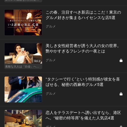
この春、注目すべき新店はここだ！東京の
グルメ好きが集まるハイセンスな店5選
グルメ
美しき女性経営者が誘う大人の女の世界。
艶やかすぎるフレンチの一夜とは
グルメ
Vol.2
素敵な大人は「白金」へ後輩を誘う
“タクシーで行く”という特別感が彼女を喜
ばせる、秘密の西麻布グルメ5選
グルメ
恋人をテラスデートへ誘い出すなら、港区
へ。“秘密の特等席”を備えた人気店4選
グルメ