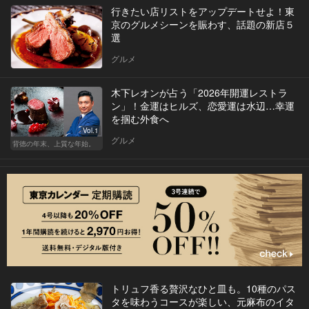
行きたい店リストをアップデートせよ！東
京のグルメシーンを賑わす、話題の新店５
選
グルメ
木下レオンが占う「2026年開運レストラ
ン」！金運はヒルズ、恋愛運は水辺…幸運
を掴む外食へ
Vol.1
グルメ
背徳の年末、上質な年始。
トリュフ香る贅沢なひと皿も。10種のパス
タを味わうコースが楽しい、元麻布のイタ