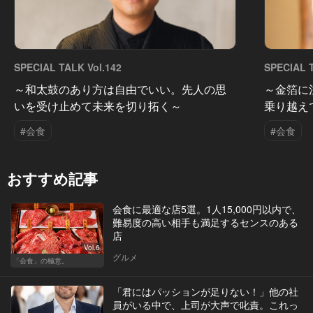
SPECIAL TALK Vol.142
SPECIAL T
～和太鼓のあり方は自由でいい。先人の思
～金箔に
いを受け止めて未来を切り拓く～
乗り越え
#会食
#会食
おすすめ記事
会食に最適な店5選。1人15,000円以内で、
難易度の高い相手も満足するセンスのある
店
Vol.6
グルメ
「会食」の極意。
「君にはパッションが足りない！」他の社
員がいる中で、上司が大声で叱責。これっ