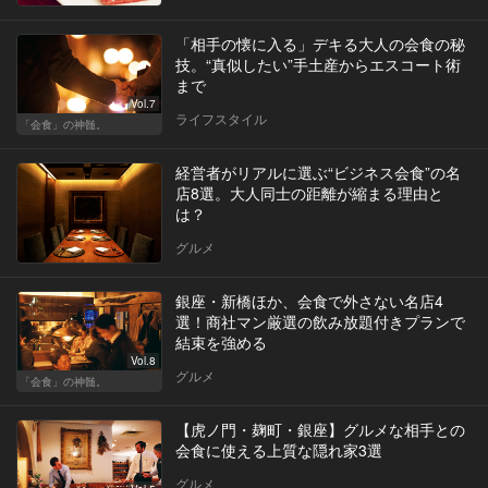
「相手の懐に入る」デキる大人の会食の秘
技。“真似したい”手土産からエスコート術
まで
Vol.7
ライフスタイル
「会食」の神髄。
経営者がリアルに選ぶ“ビジネス会食”の名
店8選。大人同士の距離が縮まる理由と
は？
グルメ
銀座・新橋ほか、会食で外さない名店4
選！商社マン厳選の飲み放題付きプランで
結束を強める
Vol.8
グルメ
「会食」の神髄。
【虎ノ門・麹町・銀座】グルメな相手との
会食に使える上質な隠れ家3選
グルメ