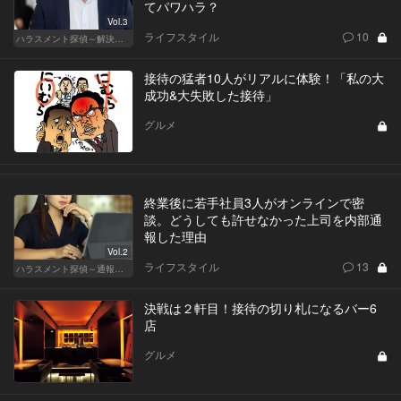
てパワハラ？
Vol.3
ライフスタイル
10
ハラスメント探偵～解決編～
接待の猛者10人がリアルに体験！「私の大
成功&大失敗した接待」
グルメ
終業後に若手社員3人がオンラインで密
談。どうしても許せなかった上司を内部通
報した理由
Vol.2
ライフスタイル
13
ハラスメント探偵～通報編～
決戦は２軒目！接待の切り札になるバー6
店
グルメ