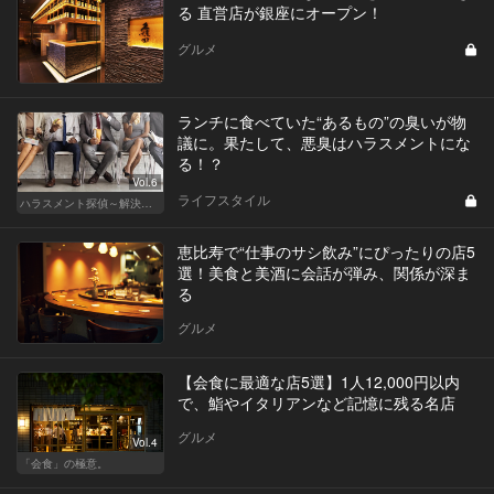
る 直営店が銀座にオープン！
グルメ
ランチに食べていた“あるもの”の臭いが物
議に。果たして、悪臭はハラスメントにな
る！？
Vol.6
ライフスタイル
ハラスメント探偵～解決編～
恵比寿で“仕事のサシ飲み”にぴったりの店5
選！美食と美酒に会話が弾み、関係が深ま
る
グルメ
【会食に最適な店5選】1人12,000円以内
で、鮨やイタリアンなど記憶に残る名店
グルメ
Vol.4
「会食」の極意。