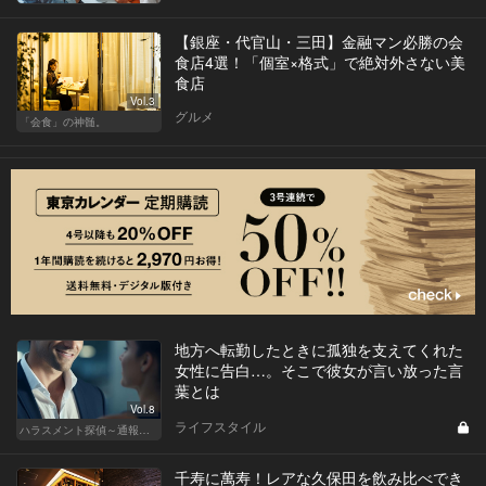
【銀座・代官山・三田】金融マン必勝の会
食店4選！「個室×格式」で絶対外さない美
食店
Vol.3
グルメ
「会食」の神髄。
地方へ転勤したときに孤独を支えてくれた
女性に告白…。そこで彼女が言い放った言
葉とは
Vol.8
ライフスタイル
ハラスメント探偵～通報編～
千寿に萬寿！レアな久保田を飲み比べでき