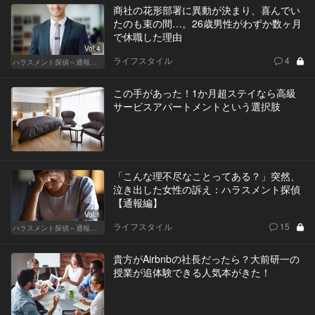
商社の花形部署に異動が決まり、喜んでい
たのも束の間…。26歳男性がわずか数ヶ月
で休職した理由
Vol.4
ライフスタイル
4
ハラスメント探偵～通報編～
この手があった！1か月超ステイなら高級
サービスアパートメントという選択肢
「こんな理不尽なことってある？」突然、
泣き出した女性の訴え：ハラスメント探偵
【通報編】
Vol.1
ライフスタイル
15
ハラスメント探偵～通報編～
貴方がAirbnbの社長だったら？大前研一の
授業が追体験できる人気本がきた！