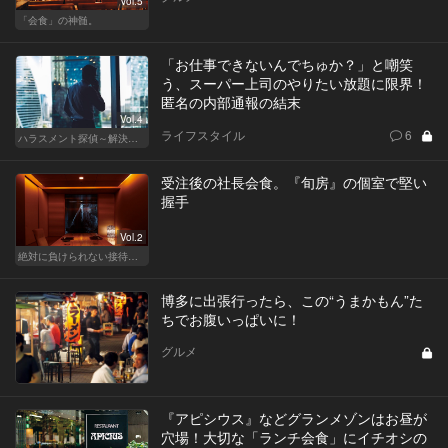
Vol.5
「会食」の神髄。
「お仕事できないんでちゅか？」と嘲笑
う、スーパー上司のやりたい放題に限界！
匿名の内部通報の結末
Vol.4
ライフスタイル
6
ハラスメント探偵～解決編～
受注後の社長会食。『旬房』の個室で堅い
握手
Vol.2
絶対に負けられない接待が、今宵はある
博多に出張行ったら、この“うまかもん”た
ちでお腹いっぱいに！
グルメ
『アピシウス』などグランメゾンはお昼が
穴場！大切な「ランチ会食」にイチオシの