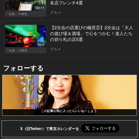
名店フレンチ4選
Vol.11
グルメ
「会食」の極意。
【2次会の店選びの極意②】2次会は「大人
の遊び場＆酒場」で心をつかむ！達人たち
の切り札の店5選
Vol.8
グルメ
「会食」の極意。
フォローする
この記事が気に入ったらいいね！しよう
X（旧Twitter）で東京カレンダーを