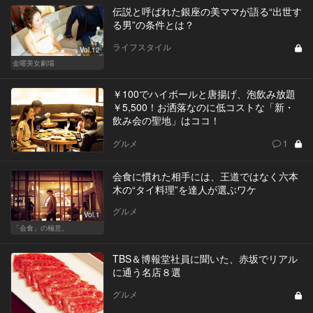
伝説と呼ばれた銀座の美ママが語る“出世す
る男”の条件とは？
ライフスタイル
Vol.12
金曜美女劇場
￥100でハイボールと唐揚げ、泡飲み放題
￥5,500！お洒落なのに低コストな「新・
飲み会の聖地」はココ！
グルメ
1
会食に慣れた相手には、王道ではなく六本
木の“タイ料理”を達人が選ぶワケ
グルメ
Vol.1
「会食」の極意。
TBS＆博報堂社員に聞いた、赤坂でリアル
に通う名店８選
グルメ