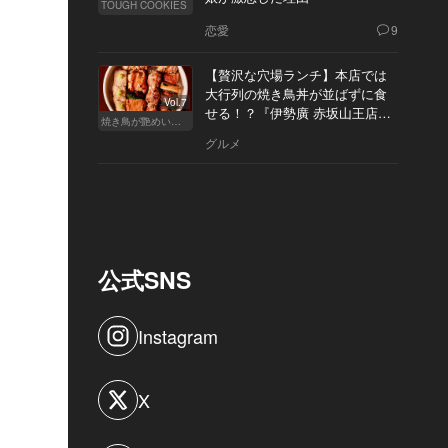
TOUGH COOKIES
恋愛
9
【贅沢な穴場ランチ】本店では
大行列の焼き鳥丼が並ばずに食
Vol.7
せる！？『伊勢廣 赤坂山王店』
焼き鳥が艶めいてきた
へ
グルメ
公式SNS
Instagram
X