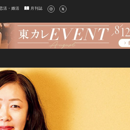
新のグルメ、洗練されたライフスタイル情報
恋活・婚活
月刊誌