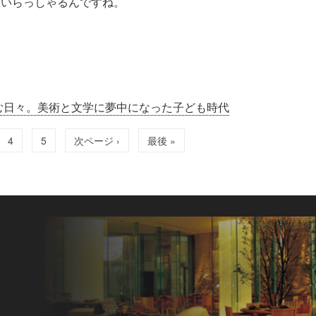
ていらっしゃるんですね。
む日々。美術と文学に夢中になった子ども時代
4
5
次ページ ›
最後 »