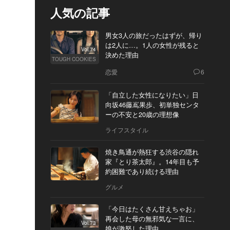
人気の記事
男女3人の旅だったはずが、帰り
は2人に…。1人の女性が残ると
Vol.74
決めた理由
TOUGH COOKIES
恋愛
6
「自立した女性になりたい」日
向坂46藤嶌果歩、初単独センタ
ーの不安と20歳の理想像
ライフスタイル
焼き鳥通が熱狂する渋谷の隠れ
家『とり茶太郎』。14年目も予
約困難であり続ける理由
グルメ
「今日はたくさん甘えちゃお」
再会した母の無邪気な一言に、
Vol.73
娘が激怒した理由