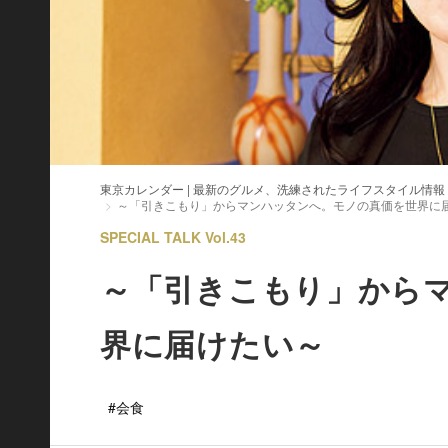
東京カレンダー | 最新のグルメ、洗練されたライフスタイル情報
～「引きこもり」からマンハッタンへ。モノの真価を世界に
SPECIAL TALK Vol.43
～「引きこもり」から
界に届けたい～
#会食