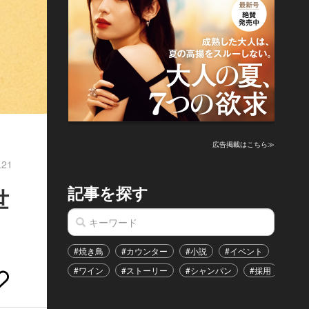
広告掲載はこちら≫
.21
記事を探す
世
#焼き鳥
#カウンター
#小説
#イベント
#港区
#ワイン
#ストーリー
#シャンパン
#採用
#恋