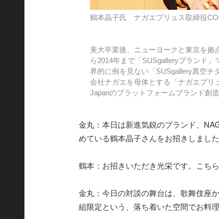
鶴本晶子氏 ナガエプリュス取締役CO
美大卒業後、ニューヨークと東京を拠点
ら2014年まで「SUSgalleryブ
界的に例を見ない「SUSgallery真
会社ナガエを母体とする「ナガエプリュス
Japanのプラットフォームブランド創
金丸：本日は新進気鋭のブランド、NA
めている鶴本晶子さんをお招きしまし
鶴本：お招きいただき光栄です。こち
金丸：今日の対談の舞台は、歌舞伎座か
組限定という、落ち着いた空間でお料