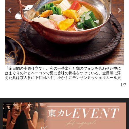
「金目鯛の小鍋仕立て」。和の一番出汁と鶏のフォンを合わせた中に
はまぐりの汁とベーコンで更に旨味の骨格をつけている。金目鯛に添
えた具は京人参に下仁田ネギ、小かぶにモンサンミッシェルムール貝
1/7