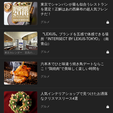
東京でシャンパンが最も似合うレストラン
を選定！正解はあの西麻布の超人気フレン
チだ！
グルメ
〝LEXUS〟ブランドを五感で体感できる場
所『INTERSECT BY LEXUS-TOKYO』（南
青山）
Vol.17
グルメ
東京カレンダー 至高の名店シリーズ
六本木でひと味違う焼き鳥デートならこ
こ！“鶏焼肉”で美味しく楽しい時間を
グルメ
人気インテリアショップで見つけたお洒落
なクリスマスリース4選
グルメ