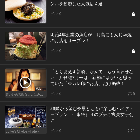
ンルを超越した人気店４選
グルメ
明治4年創業の魚店が、月島にもんじゃ焼
のお店をオープン！
グルメ
「とりあえず新橋」なんて、もう言わせな
い！月刊誌7月号は、新橋にはないと思っ
ていた「東カレ印のお店」だけ掲載！
Vol.14
グルメ
6
東カレの素敵な大人に必要なこと
28階から望む夜景とともに楽しむハイティ
ープラン！仕事終わりのプチご褒美女子会
に
Vol.11
グルメ
1
Editor's Choice～hotel～