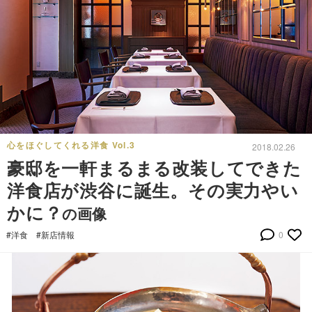
心をほぐしてくれる洋食 Vol.3
2018.02.26
豪邸を一軒まるまる改装してできた
洋食店が渋谷に誕生。その実力やい
かに？
の画像
#洋食
#新店情報
0