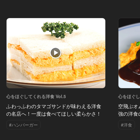
心をほぐしてくれる洋食 Vol.5
心をほぐして
ふわっふわのタマゴサンドが味わえる洋食
空飛ぶオ
の名店へ！一度は食べてほしい柔らかさ！
強の洋食
#ハンバーガー
#洋食