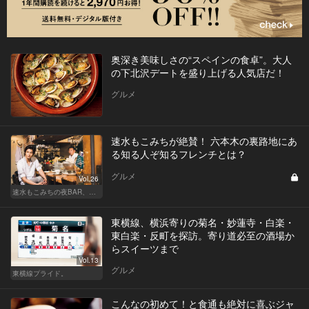
奥深き美味しさの“スペインの食卓”。大人
の下北沢デートを盛り上げる人気店だ！
グルメ
速水もこみちが絶賛！ 六本木の裏路地にあ
る知る人ぞ知るフレンチとは？
グルメ
Vol.26
速水もこみちの夜BAR、夜メシ、夜レシピ
東横線、横浜寄りの菊名・妙蓮寺・白楽・
東白楽・反町を探訪。寄り道必至の酒場か
らスイーツまで
Vol.13
グルメ
東横線プライド。
こんなの初めて！と食通も絶対に喜ぶジャ