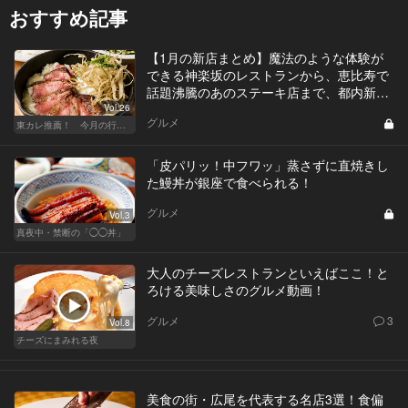
おすすめ記事
【1月の新店まとめ】魔法のような体験が
できる神楽坂のレストランから、恵比寿で
話題沸騰のあのステーキ店まで、都内新店
一挙公開！
Vol.26
グルメ
東カレ推薦！ 今月の行くべき店
「皮パリッ！中フワッ」蒸さずに直焼きし
た鰻丼が銀座で食べられる！
グルメ
Vol.3
真夜中・禁断の「◯◯丼」
大人のチーズレストランといえばここ！と
ろける美味しさのグルメ動画！
グルメ
3
Vol.8
チーズにまみれる夜
美食の街・広尾を代表する名店3選！食偏