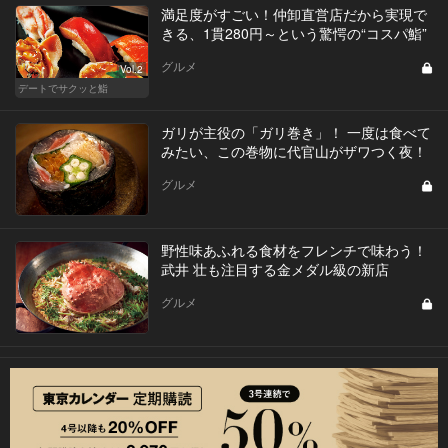
満足度がすごい！仲卸直営店だから実現で
きる、1貫280円～という驚愕の“コスパ鮨”
グルメ
Vol.2
デートでサクッと鮨
ガリが主役の「ガリ巻き」！ 一度は食べて
みたい、この巻物に代官山がザワつく夜！
グルメ
野性味あふれる食材をフレンチで味わう！
武井 壮も注目する金メダル級の新店
グルメ