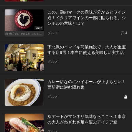
この、鶏のマークの意味が分かるとワイン
通！イタリアワインの一部に貼られる、シ
ンボルの意味とは？
Vol.2
グルメ
4
柳 忠之のこの12本におまかせ
下北沢のイマドキ商業施設で、大人が重宝
する店6選！本当に使える美味しい実力店
グルメ
カレー店なのにハイボールが止まらない！
西新宿に潜む隠れ家
グルメ
鮨デートがマンネリ気味ならここへ！東京
の大人がわざわざ足を運ぶアイデア鮨
グルメ