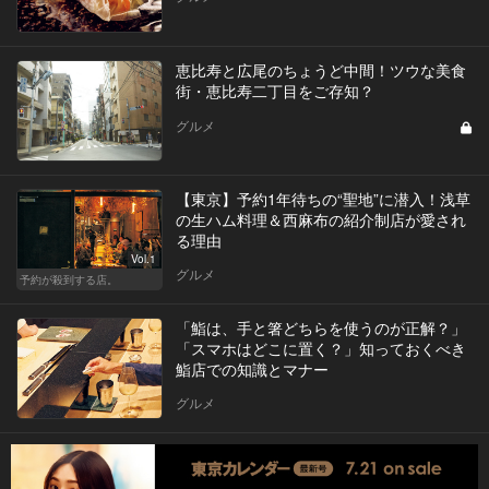
恵比寿と広尾のちょうど中間！ツウな美食
街・恵比寿二丁目をご存知？
グルメ
【東京】予約1年待ちの“聖地”に潜入！浅草
の生ハム料理＆西麻布の紹介制店が愛され
る理由
Vol.1
グルメ
予約が殺到する店。
「鮨は、手と箸どちらを使うのが正解？」
「スマホはどこに置く？」知っておくべき
鮨店での知識とマナー
グルメ