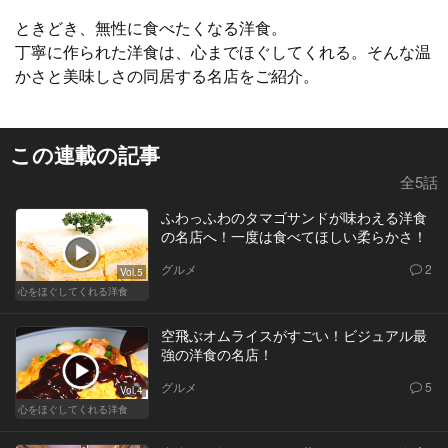
ときどき、無性に食べたくなる洋食。
丁寧に作られた洋食は、心までほぐしてくれる。そんな温
かさと美味しさの同居する名店をご紹介。
この連載の記事
全5話
ふわっふわのタマゴサンドが味わえる洋食
の名店へ！一度は食べてほしい柔らかさ！
グルメ
2
Vol.5
心をほぐしてくれる洋食
空飛ぶオムライスがすごい！ビジュアル最
強の洋食の名店！
グルメ
5
Vol.4
心をほぐしてくれる洋食