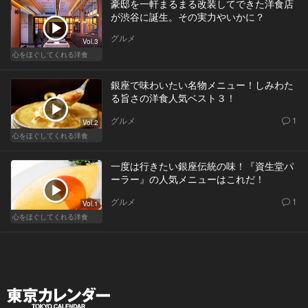
豪邸を一軒まるまる改装してできた洋食店
が渋谷に誕生。その実力やいかに？
グルメ
Vol.3
心をほぐしてくれる洋食
銀座で味わいたい名物メニュー！しみわた
る旨さの洋食人気ベスト３！
グルメ
1
Vol.2
心をほぐしてくれる洋食
一度は行きたい銀座伝統の味！『資生堂パ
ーラー』の人気メニューはこれだ！
グルメ
1
Vol.1
心をほぐしてくれる洋食