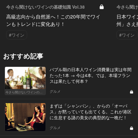
今さら聞けないワインの基礎知識 Vol.38
今さら聞けな
高級志向から自然派へ！この20年間でワイ
日本ワイ
ンもトレンドに変化あり！
州」さえ
#ワイン
#ワイン
おすすめ記事
バブル期の日本人ワイン消費量は実は年間
たった1本 → 今は4本。では、本場フラン
スは果たして何本？
Vol.6
グルメ
今さら聞けないワインの基礎知識
まずは「シャンパン」、からの「オーパ
ス」が黙っていても出てくる。これが港区
に生息する謎の美女の典型的な一晩だ！
グルメ