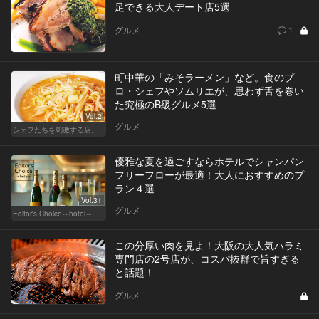
足できる大人デート店5選
グルメ
1
町中華の「みそラーメン」など。食のプ
ロ・シェフやソムリエが、思わず舌を巻い
た究極のB級グルメ5選
Vol.2
グルメ
シェフたちを刺激する店。
優雅な夏を過ごすならホテルでシャンパン
フリーフローが最適！大人におすすめのプ
ラン４選
Vol.31
グルメ
Editor's Choice～hotel～
この分厚い肉を見よ！大阪の大人気ハラミ
専門店の2号店が、コスパ抜群で旨すぎる
と話題！
グルメ