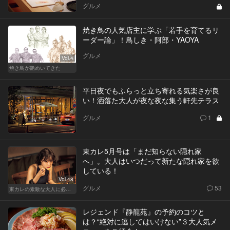
グルメ
焼き鳥の人気店主に学ぶ「若手を育てるリ
ーダー論」！鳥しき・阿部・YAOYA
グルメ
Vol.4
焼き鳥が艶めいてきた
平日夜でもふらっと立ち寄れる気楽さが良
い！洒落た大人が夜な夜な集う軒先テラス
グルメ
1
東カレ5月号は「まだ知らない隠れ家
へ」。大人はいつだって新たな隠れ家を欲
している！
Vol.48
グルメ
53
東カレの素敵な大人に必要なこと
レジェンド『静龍苑』の予約のコツと
は？“絶対に逃してはいけない”３大人気メ