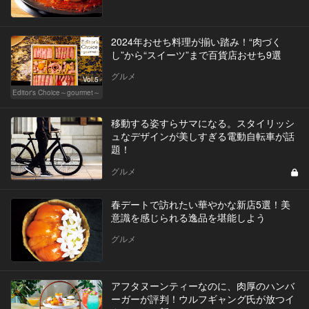
2024年おせち料理が揃い踏み！“肉づく
し”から“スイーツ”まで百貨店おせち9選
グルメ
Vol.5
Editor's Choice～gourmet～
移動する姿すらサマになる。スタイリッシ
ュなデザインが美しすぎる電動自転車が話
題！
グルメ
春デートで訪れたい華やかな新店5選！美
意識を感じられる逸品を堪能しよう
グルメ
アフタヌーンティーなのに、肉厚のハンバ
ーガーが評判！ウルフギャング氏が放つイ