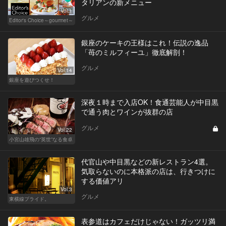
タリアンの新メニュー
Vol.1
グルメ
Editor's Choice～gourmet～
銀座のケーキの王様はこれ！伝説の逸品
「苺のミルフィーユ」徹底解剖！
グルメ
Vol.14
銀座を遊びつくせ！
深夜１時まで入店OK！食通芸能人が中目黒
で通う肉とワインが抜群の店
グルメ
Vol.22
小宮山雄飛の“英世”なる食卓
代官山や中目黒などの新レストラン4選。
気取らないのに本格派の店は、行きつけに
する価値アリ
Vol.3
グルメ
東横線プライド。
表参道はカフェだけじゃない！ガッツリ満