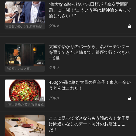
“偉大なる酔っ払い”吉田類が「森友学園問
題」に一喝！“こういう事は精神論をもって
論じなさい！”
Vol.19
グルメ
吉田類の酔いどれ時事放談
太宰治ゆかりのバーから、名バーテンダー
を育ててきた老舗まで。銀座で行くべきバ
ー2選
Vol.7
グルメ
「銀座」の表と裏。
450gの麺に絡む大量の唐辛子！東京一辛い
うどんはこれだ！
グルメ
Vol.26
小宮山雄飛の“英世”なる食卓
ここに誘ってダメならもう諦めろ！女子受
け間違いなしのデート向けのお店はここ
だ！