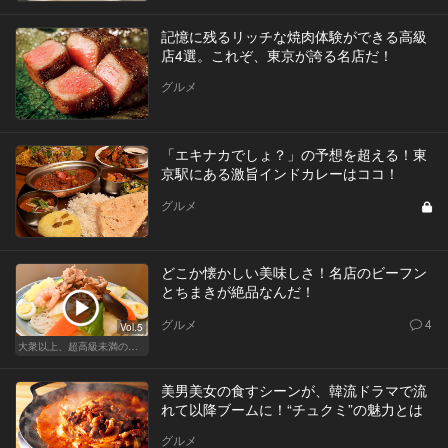
記憶に残るリッチな焼肉体験ができる高級
店4選。これぞ、東京が誇る名店だ！
グルメ
「エキナカでしょ？」の予想を超える！東
京駅にある激旨インドカレーはココ！
グルメ
どこか懐かしい美味しさ！名店のビーフン
とちまきが絶品なんだ！
グルメ
4
Vol.5
大衆以上、超高級未満の絶品中華
美男美女の食すシーンが、韓流ドラマで流
れて以降ブームに！“チュクミ”の魅力とは
グルメ