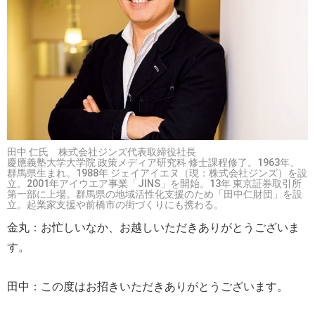
田中 仁氏 株式会社ジンズ代表取締役社長
慶應義塾大学大学院 政策メディア研究科 修士課程修了。1963年、
群馬県生まれ。1988年 ジェイアイエヌ（現：株式会社ジンズ）を設
立。2001年アイウエア事業「JINS」を開始。13年 東京証券取引所
第一部に上場。群馬県の地域活性化支援のため「田中仁財団」を設
立。起業家支援や前橋市の街づくりにも携わる。
金丸：お忙しいなか、お越しいただきありがとうございま
す。
田中：この度はお招きいただきありがとうございます。