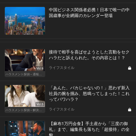
中国ビジネス関係者必携！日本で唯一の中
国歳事が全網羅のカレンダー登場
接待で相手を喜ばせようとした言動をセク
ハラだと訴えられた。その内容とは！？
ライフスタイル
Vol.9
ハラスメント探偵～通報編～
「あんた、バカじゃないの！」思わず新入
社員の腕を掴み、怒鳴ってしまった！これ
ってパワハラ？
Vol.5
ライフスタイル
ハラスメント探偵～解決編～
【麻布1万円会食】手土産から「三度の御
礼」まで、編集長も落ちた「超接待」の全
貌