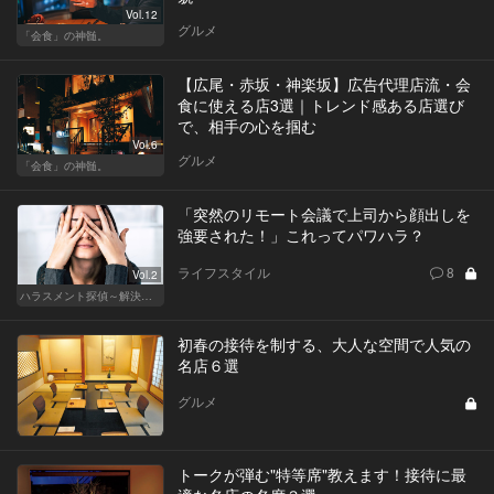
Vol.12
グルメ
「会食」の神髄。
【広尾・赤坂・神楽坂】広告代理店流・会
食に使える店3選｜トレンド感ある店選び
で、相手の心を掴む
Vol.6
グルメ
「会食」の神髄。
「突然のリモート会議で上司から顔出しを
強要された！」これってパワハラ？
ライフスタイル
8
Vol.2
ハラスメント探偵～解決編～
初春の接待を制する、大人な空間で人気の
名店６選
グルメ
トークが弾む"特等席"教えます！接待に最