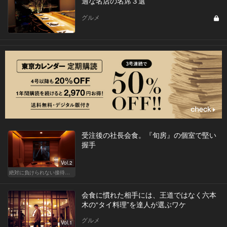
適な名店の名席３選
グルメ
受注後の社長会食。『旬房』の個室で堅い
握手
Vol.2
絶対に負けられない接待が、今宵はある
会食に慣れた相手には、王道ではなく六本
木の“タイ料理”を達人が選ぶワケ
グルメ
Vol.1