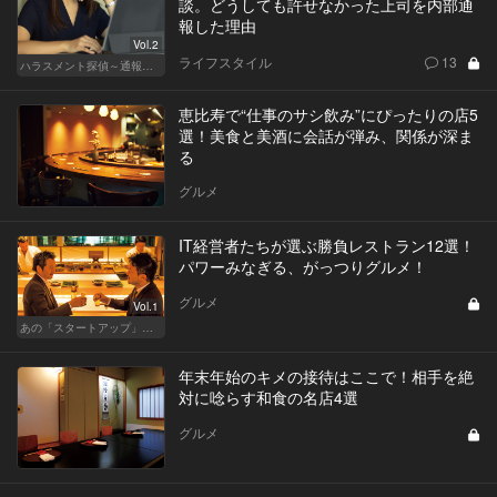
談。どうしても許せなかった上司を内部通
報した理由
Vol.2
ライフスタイル
13
ハラスメント探偵～通報編～
恵比寿で“仕事のサシ飲み”にぴったりの店5
選！美食と美酒に会話が弾み、関係が深ま
る
グルメ
IT経営者たちが選ぶ勝負レストラン12選！
パワーみなぎる、がっつりグルメ！
グルメ
Vol.1
あの「スタートアップ」経営者のここぞのチカラ飯 Vol.1
年末年始のキメの接待はここで！相手を絶
対に唸らす和食の名店4選
グルメ