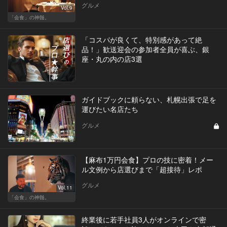
グルメ
Vol.9
「会食」の神髄。
「コスパが良くて、特別感があって絶
品！」歓送迎会の参加者全員が喜ぶ、銀
座・丸の内の店3選
ガイドブックに頼らない、札幌出張で足を
運びたい名店たち
グルメ
【麻布1万円会食】プロの技に密着！メー
ル文例から店選びまで「超接待」レポ
グルメ
Vol.11
「会食」の神髄。
終業後に若手社員3人がオンラインで密