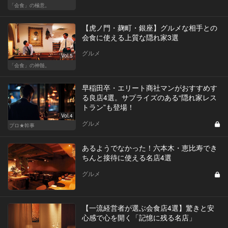
「会食」の極意。
【虎ノ門・麹町・銀座】グルメな相手との
会食に使える上質な隠れ家3選
グルメ
Vol.5
「会食」の神髄。
早稲田卒・エリート商社マンがおすすめす
る良店4選。サプライズのある“隠れ家レス
トラン”も登場！
Vol.4
グルメ
プロ★幹事
あるようでなかった！六本木・恵比寿でき
ちんと接待に使える名店4選
グルメ
【一流経営者が選ぶ会食店4選】驚きと安
心感で心を開く「記憶に残る名店」