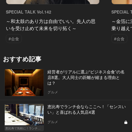
SPECIAL TALK Vol.142
SPECIAL T
～和太鼓のあり方は自由でいい。先人の思
～金箔に
いを受け止めて未来を切り拓く～
乗り越え
#会食
#会食
おすすめ記事
経営者がリアルに選ぶ“ビジネス会食”の名
店8選。大人同士の距離が縮まる理由と
は？
グルメ
恵比寿でランチ会ならここへ！「センスい
い」と喜ばれる人気店4選
グルメ
Vol.4
恵比寿で気軽に！ランチデート