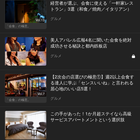
経営者が選ぶ、会食に使える「一軒家レス
トラン」3選（和食／焼肉／イタリアン）
グルメ
Vol.13
「会食」の極意。
美人アパレル広報4名に聞いた会食を絶対
成功させる秘訣と都内鉄板店
グルメ
【2次会の店選びの極意①】週2以上会食す
る達人に学ぶ「センスいいね」と言われる
居心地のいい店5選！
Vol.7
グルメ
「会食」の極意。
この手があった！1か月超ステイなら高級
サービスアパートメントという選択肢