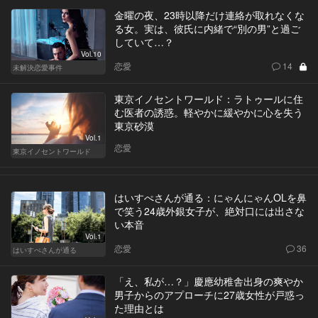
金曜の夜、23時以降だけ連絡が取れなくな
る女。実は、彼氏に内緒で“別の男”と過ご
していて…？
Vol.10
恋愛
14
未解決恋愛事件
東京イノセントワールド：ラトゥールに住
む医者の誘惑。軽やかに緩やかに心を失う
東京砂漠
Vol.1
恋愛
東京イノセントワールド
はいすぺさんが通る：にゃんにゃんOLを鼻
で笑う24歳外銀女子が、絶対口には出さな
い本音
Vol.1
恋愛
36
はいすぺさんが通る
「え、私が…？」慶應幼稚舎出身の爽やか
男子からのアプローチに27歳女性が戸惑っ
た理由とは