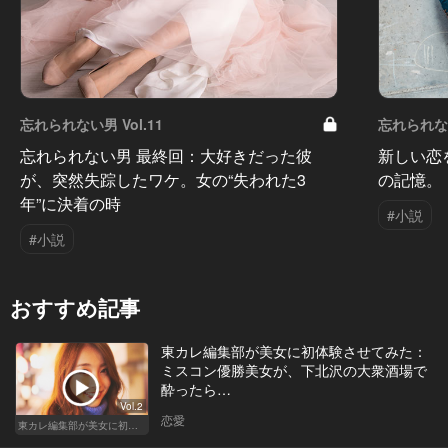
忘れられない男 Vol.11
忘れられない
忘れられない男 最終回：大好きだった彼
新しい恋
が、突然失踪したワケ。女の“失われた3
の記憶。
年”に決着の時
#小説
#小説
おすすめ記事
東カレ編集部が美女に初体験させてみた：
ミスコン優勝美女が、下北沢の大衆酒場で
酔ったら…
Vol.2
恋愛
東カレ編集部が美女に初体験させてみた