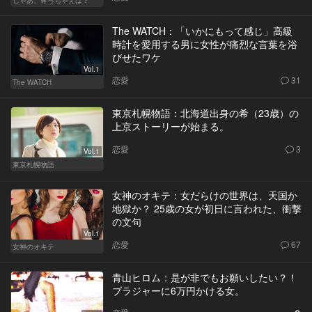
The WATCH：「いかにもって感じ」高級
時計を愛用する男に女性が痛烈な言葉を浴
びせたワケ
Vol.1
恋愛
31
The WATCH
東京札幌物語：北海道出身の希（23歳）の
上京ストーリーが始まる。
恋愛
3
Vol.1
東京札幌物語
女神のオキテ：女だらけの世界は、天国か
地獄か？ 25歳の女が初日に言われた、衝撃
の文句
Vol.1
恋愛
67
女神のオキテ
青山ヒロム：是が非でもお願いしたい？！
ブラジャーに6万円かける女。