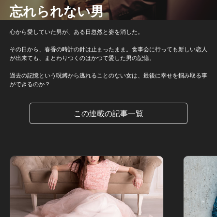
忘れられない男
心から愛していた男が、ある日忽然と姿を消した。
その日から、春香の時計の針は止まったまま。食事会に行っても新しい恋人
が出来ても、まとわりつくのはかつて愛した男の記憶。
過去の記憶という呪縛から逃れることのない女は、最後に幸せを掴み取る事
ができるのか？
この連載の記事一覧