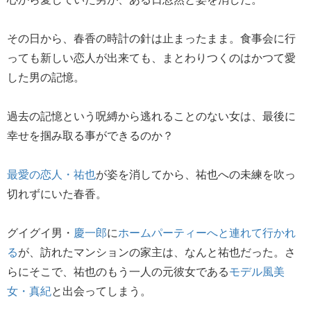
その日から、春香の時計の針は止まったまま。食事会に行
っても新しい恋人が出来ても、まとわりつくのはかつて愛
した男の記憶。
過去の記憶という呪縛から逃れることのない女は、最後に
幸せを掴み取る事ができるのか？
最愛の恋人・祐也
が姿を消してから、祐也への未練を吹っ
切れずにいた春香。
グイグイ男・
慶一郎
に
ホームパーティーへと連れて行かれ
る
が、訪れたマンションの家主は、なんと祐也だった。さ
らにそこで、祐也のもう一人の元彼女である
モデル風美
女・真紀
と出会ってしまう。