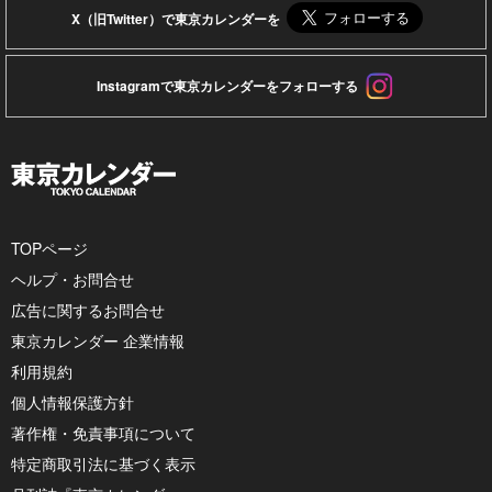
X（旧Twitter）で東京カレンダーを
Instagramで東京カレンダーをフォローする
TOPページ
ヘルプ・お問合せ
広告に関するお問合せ
東京カレンダー 企業情報
利用規約
個人情報保護方針
著作権・免責事項について
特定商取引法に基づく表示