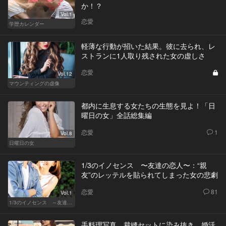
か！？
Vol.1
恋愛
学歴カレンダー
軽薄な行動が招いた結果。彼に去られ、レ
ストランに1人取り残された女の虚しさ
恋愛
Vol.12
マウンティングの虚像
都内に生息する女たちの生態を見よ！「日
曜日の女」全話総集編
恋愛
1
Vol.8
日曜日の女
1/3のイノセンス 〜友達の恋人〜：“親
友”のレッテルを貼られてしまった女の悲劇
恋愛
81
Vol.1
1/3のイノセンス ～友達の恋人～
手料理写真、裁縫セットに染み抜き…婚活