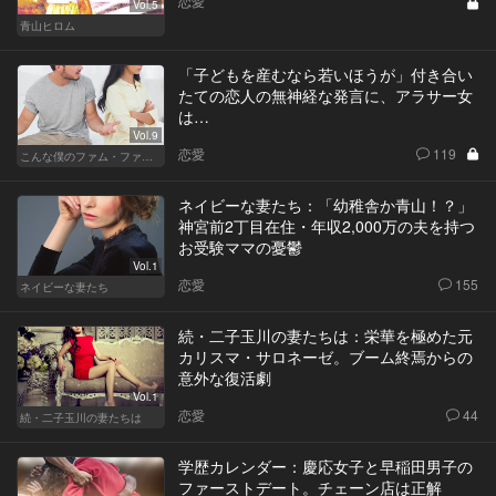
恋愛
Vol.5
青山ヒロム
「子どもを産むなら若いほうが」付き合い
たての恋人の無神経な発言に、アラサー女
は…
Vol.9
恋愛
119
こんな僕のファム・ファタル
ネイビーな妻たち：「幼稚舎か青山！？」
神宮前2丁目在住・年収2,000万の夫を持つ
お受験ママの憂鬱
Vol.1
恋愛
155
ネイビーな妻たち
続・二子玉川の妻たちは：栄華を極めた元
カリスマ・サロネーゼ。ブーム終焉からの
意外な復活劇
Vol.1
恋愛
44
続・二子玉川の妻たちは
学歴カレンダー：慶応女子と早稲田男子の
ファーストデート。チェーン店は正解