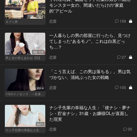
モンスター女の、間違いだらけの“家庭
的”アピール
Vol.2
恋愛
159
ネブミ男
一人暮らしの男の部屋に行ったら、見つけ
てしまった“あるモノ”。これは白黒どっ
ち…？
Vol.175
恋愛
27
男と女の答えあわせ【Q】
「こう言えば、この男は落ちる」。男は気
づかない、清純ぶった女の戦略
恋愛
100
Vol.4
1/3のイノセンス ～友達の恋人～
ナシ子先輩の幸福な人生：「彼ナシ・夢ナ
シ・貯金ナシ」31歳・お嬢様OLが直面し
た現実
Vol.1
恋愛
35
ナシ子先輩の幸福な人生