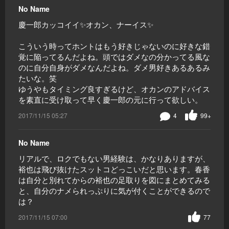
No Name
慶一郎カッコイイ✨オカン、ナーイス✨
こういう時ってホントはもう好きじゃないのに好きな錯
覚に陥ってるんだよね。頭ではダメなの分かってる風な
のに自分自身がダメなんだよね。ダメ男好きあるあるみ
たいな。笑
ゆうやもタイミング良すぎるけど、オカンのアドバイス
を素直に受け取って早く慶一郎の元に行って欲しい。
2017/11/15 05:27
4
99+
No Name
リアルで、ロクでもない男経験は、かなりありますが、
裕也は飛び抜けたスットコどっこいだと思います。春香
は自分と別れてからの裕也の足取りを図にまとめてみる
と、自分のナメられっぷりに気が付くことができるので
は？
2017/11/15 07:00
77