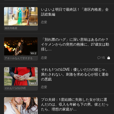
いよいよ明日で最終話！「港区内格差」全
話総集編
恋愛
Vol.16
港区内格差
「別れ際のハグ」に深い意味はあるのか？
イケメンからの突然の抱擁に、27歳女は動
揺し…
Vol.2
恋愛
15
アオハルなんて甘すぎる
それも1つのLOVE：優しいだけの彼じゃ、
満たされない。刺激を求める心が招く運命
の悪戯
Vol.1
恋愛
それも1つのLOVE
プロ夫婦：1度結婚に失敗した女が次に選
んだのは、収入も年齢も下の男。彼とだっ
たら、理想の家庭が…
Vol.1