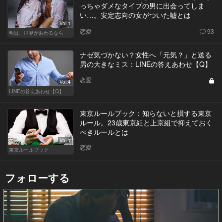
っちゃダメなタイプの男に出会ってしま
い…。安定志向の女がついた嘘とは
Vol.1
恋愛
93
明日、世界がおわるなら
ナゼ気づかない？女性へ「元気？」と送る
男の大きなミス：LINEの答えあわせ【Q】
恋愛
Vol.4
LINEの答えあわせ【Q】
東京ルールブック：知らないと損する東京
ルール。23歳東京組と上京組で抑えておく
べきルールとは
Vol.1
恋愛
東京ルールブック
フォローする