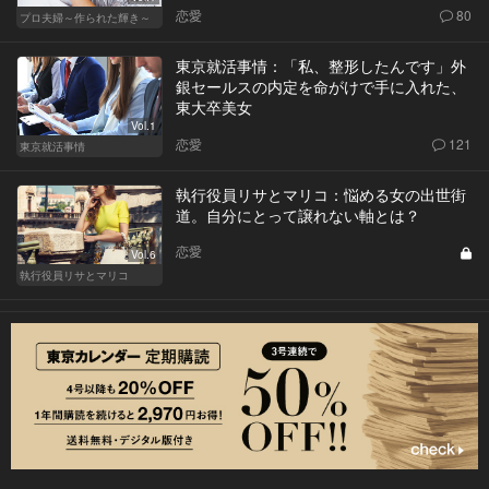
恋愛
80
プロ夫婦～作られた輝き～
東京就活事情：「私、整形したんです」外
銀セールスの内定を命がけで手に入れた、
東大卒美女
Vol.1
恋愛
121
東京就活事情
執行役員リサとマリコ：悩める女の出世街
道。自分にとって譲れない軸とは？
恋愛
Vol.6
執行役員リサとマリコ