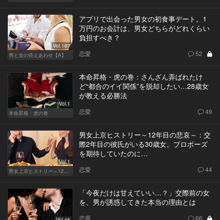
アプリで出会った男女の初食事デート。1
万円のお会計は、男女どちらがどれくらい
負担すべき？
Vol.187
恋愛
52
男と女の答えあわせ【A】
本命昇格・虎の巻：さんざん弄ばれたけ
ど“都合のイイ関係”を脱却したい…28歳女
が教える必勝法
Vol.1
恋愛
49
本命昇格・虎の巻
男女上京ヒストリー～12年目の悲哀～：交
際2年目の彼氏がいる30歳女。プロポーズ
を期待していたのに…
Vol.1
恋愛
44
男女上京ヒストリー～12年目の悲哀～
「今夜だけは甘えていい…？」交際前の女
を、男が誘惑してきた本当の理由とは
恋愛
66
Vol.46