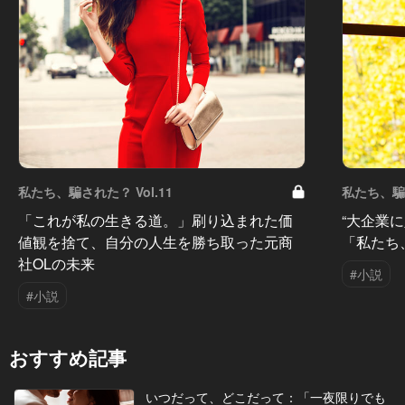
私たち、騙された？ Vol.11
私たち、騙さ
「これが私の生きる道。」刷り込まれた価
“大企業
値観を捨て、自分の人生を勝ち取った元商
「私たち
社OLの未来
#小説
#小説
おすすめ記事
いつだって、どこだって：「一夜限りでも