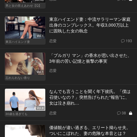
男と女の答えあわせ【Q】
東京ハイエンド妻：中流サラリーマン家庭
出身のコンプレックス。年収3,000万以上
に固執した女の執念
Vol.1
恋愛
193
東京ハイエンド妻
「ブルガリ マン」の香水が思い出させた、
3年前の苦い記憶と衝撃の事実
恋愛
Vol.1
忘れられない香り
なんでも言うことを聞く年下彼氏。「僕は
召使いなの？」突然告げられた“報告”に、
女は泣き崩れ…
Vol.8
恋愛
38
30歳を過ぎても
価値観が違い過ぎる、エリート拗らせ夫。
ついにこぼれた、妻の危険な本音とは？