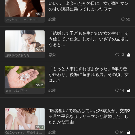
いい…」出会ったその日に、女が商社マン
の甘い誘惑に乗ってしまったワケ
Vol.1
恋愛
52
いつだって、どこだって
「結婚して子どもを生むのが女の幸せ」そ
う信じていた女。しかし、いざその立場に
なると…
Vol.6
恋愛
13
遅咲きの彼女たち
「もっと大事にすればよかった」6年の恋
が終わり、後悔に苛まれる男。その頃、女
は…？
Vol.2
恋愛
14
東京、桜の下で
“医者狙い”で婚活していた26歳女が、交際3
ヶ月で平凡なサラリーマンと結婚した、し
たたかな理由
Vol.4
恋愛
61
QLCな女たち～平成生まれのジレンマ～