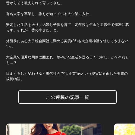
昔からそう教えられて育ってきた。
有名大学を卒業し、誰もが知っている大企業に入社。
安定した生活を送り、結婚し子供を育て、定年後は年金と退職金で優雅に暮
らす。それが一番の幸せだ、と。
外苑前にある大手総合商社に勤める美貴(26)も大企業神話を信じてやまない
1人。
大企業で優秀な同僚に囲まれ、華やかな生活を送る日々は幸せ、か？それと
も…？
目まぐるしく変わりゆく現代社会で“大企業”病という現実に直面した美貴の
成長物語。
この連載の記事一覧