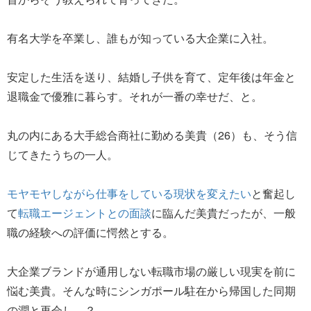
有名大学を卒業し、誰もが知っている大企業に入社。
安定した生活を送り、結婚し子供を育て、定年後は年金と
退職金で優雅に暮らす。それが一番の幸せだ、と。
丸の内にある大手総合商社に勤める美貴（26）も、そう信
じてきたうちの一人。
モヤモヤしながら仕事をしている現状を変えたい
と奮起し
て
転職エージェントとの面談
に臨んだ美貴だったが、一般
職の経験への評価に愕然とする。
大企業ブランドが通用しない転職市場の厳しい現実を前に
悩む美貴。そんな時にシンガポール駐在から帰国した同期
の潤と再会し…？