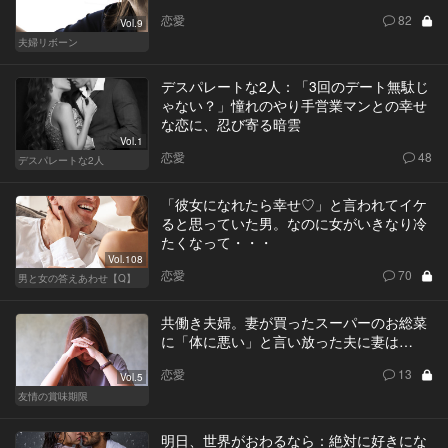
恋愛
82
Vol.9
夫婦リボーン
デスパレートな2人：「3回のデート無駄じ
ゃない？」憧れのやり手営業マンとの幸せ
な恋に、忍び寄る暗雲
Vol.1
恋愛
48
デスパレートな2人
「彼女になれたら幸せ♡」と言われてイケ
ると思っていた男。なのに女がいきなり冷
たくなって・・・
Vol.108
恋愛
70
男と女の答えあわせ【Q】
共働き夫婦。妻が買ったスーパーのお総菜
に「体に悪い」と言い放った夫に妻は…
恋愛
13
Vol.5
友情の賞味期限
明日、世界がおわるなら：絶対に好きにな