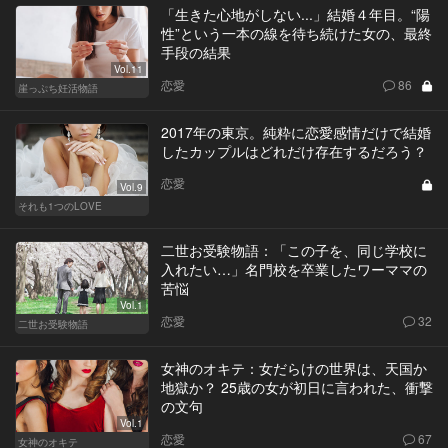
「生きた心地がしない...」結婚４年目。“陽
性”という一本の線を待ち続けた女の、最終
手段の結果
Vol.11
恋愛
86
崖っぷち妊活物語
2017年の東京。純粋に恋愛感情だけで結婚
したカップルはどれだけ存在するだろう？
恋愛
Vol.9
それも1つのLOVE
二世お受験物語：「この子を、同じ学校に
入れたい…」名門校を卒業したワーママの
苦悩
Vol.1
恋愛
32
二世お受験物語
女神のオキテ：女だらけの世界は、天国か
地獄か？ 25歳の女が初日に言われた、衝撃
の文句
Vol.1
恋愛
67
女神のオキテ