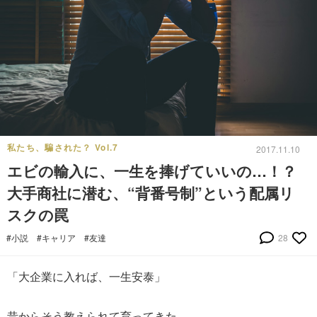
私たち、騙された？ Vol.7
2017.11.10
エビの輸入に、一生を捧げていいの…！？
大手商社に潜む、“背番号制”という配属リ
スクの罠
#小説
#キャリア
#友達
28
「大企業に入れば、一生安泰」
昔からそう教えられて育ってきた。