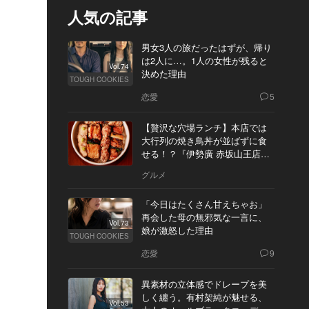
人気の記事
男女3人の旅だったはずが、帰り
は2人に…。1人の女性が残ると
Vol.74
決めた理由
TOUGH COOKIES
恋愛
5
【贅沢な穴場ランチ】本店では
大行列の焼き鳥丼が並ばずに食
せる！？『伊勢廣 赤坂山王店』
へ
グルメ
「今日はたくさん甘えちゃお」
再会した母の無邪気な一言に、
Vol.73
娘が激怒した理由
TOUGH COOKIES
恋愛
9
異素材の立体感でドレープを美
しく纏う。有村架純が魅せる、
Vol.53