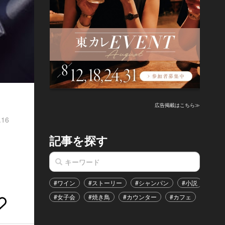
広告掲載はこちら≫
.16
記事を探す
#ワイン
#ストーリー
#シャンパン
#小説
#家
#女子会
#焼き鳥
#カウンター
#カフェ
#イベ