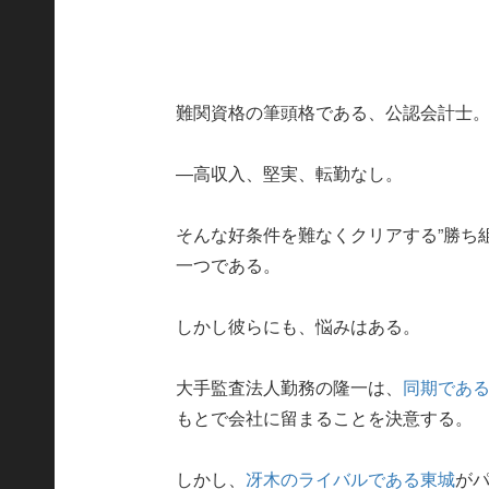
難関資格の筆頭格である、公認会計士
―高収入、堅実、転勤なし。
そんな好条件を難なくクリアする”勝ち
一つである。
しかし彼らにも、悩みはある。
大手監査法人勤務の隆一は、
同期であ
もとで会社に留まることを決意する。
しかし、
冴木のライバルである東城
が