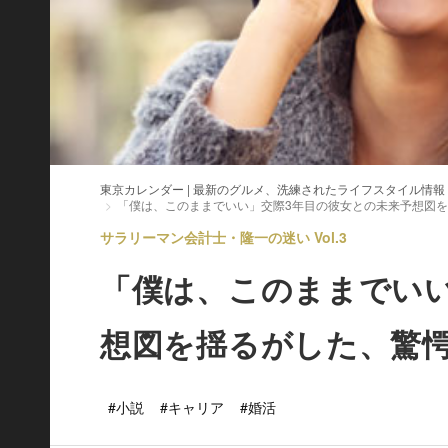
東京カレンダー | 最新のグルメ、洗練されたライフスタイル情報
「僕は、このままでいい」交際3年目の彼女との未来予想図
サラリーマン会計士・隆一の迷い Vol.3
「僕は、このままでいい
想図を揺るがした、驚
#小説
#キャリア
#婚活