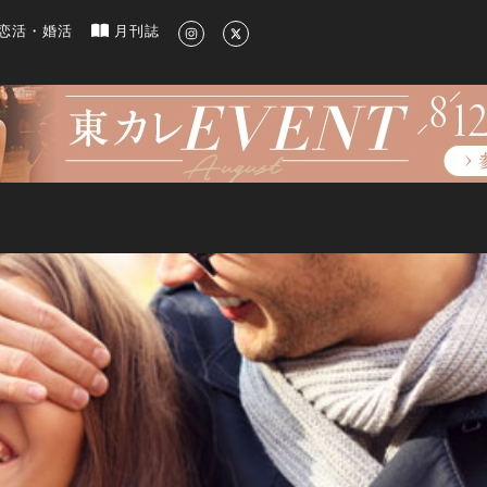
新のグルメ、洗練されたライフスタイル情報
恋活・婚活
月刊誌