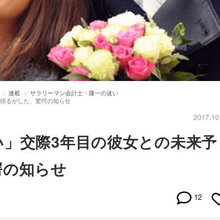
連載
サラリーマン会計士・隆一の迷い
を揺るがした、驚愕の知らせ
2017.10
」交際3年目の彼女との未来予
愕の知らせ
12