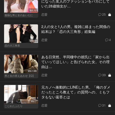
になった友人のファッションをバカにして
いた28歳独女が…
Vol.10
恋愛
25
孤独な男と女のあいだに
2人の女と1人の男。複雑に絡まった関係の
結末は？「恋の大三角形」総集編
恋愛
4
Vol.16
恋の大三角形
ある日突然、半同棲中の彼氏に「家から出
ていってほしい」と告げられた女。その理
由は…
Vol.136
恋愛
39
男と女の答えあわせ【Q】
元カノへ衝動的にLINEした男。「俺のダメ
だったところ教えて」の質問への、ミもフ
タもない返答とは
Vol.7
恋愛
31
こじれたふたり