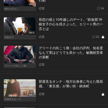
行動
Vol.1
恋愛
54
彼氏の元カノ
初恋の彼と10年越しのデート。“鉄仮面”外
銀女子の心を揺さぶった、エリート男の一
言とは
Vol.5
恋愛
42
外銀女子
グリードの向こう側：会社の評判、知名度
なんて実はどうでも良かった。敏腕経営者
の英断
Vol.1
恋愛
グリードの向こう側
部屋見るオンナ：地方出身者に与えた既視
感。「東京感」が薄い街・錦糸町
恋愛
Vol.7
部屋見るオンナ