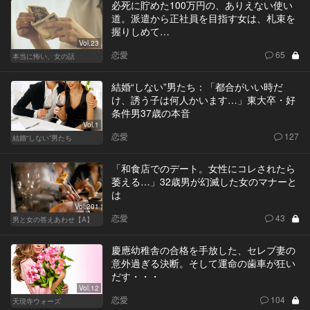
必死に貯めた100万円の、ありえない使い
道。派遣から正社員を目指す女は、札束を
握りしめて…
Vol.23
恋愛
65
本当に怖い、女の話
結婚“しない”男たち：「都合がいい時だ
け、誘う子は何人かいます…」東大卒・好
条件男37歳の本音
Vol.1
恋愛
127
結婚“しない”男たち
「和食店でのデート。女性にコレされたら
萎える…」32歳男が幻滅した女のマナーと
は
Vol.201
恋愛
43
男と女の答えあわせ【A】
慶應幼稚舎の合格を手放した、セレブ妻の
意外過ぎる決断。そして運命の歯車が狂い
だす・・・
Vol.12
恋愛
104
天現寺ウォーズ