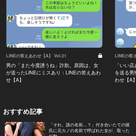
LINEの答えあわせ【A】 Vol.21
LINEの答
男の「また今度誘うね」詐欺。原因は、女
「いい店
が送ったLINEにミスあり：LINEの答えあわ
を送る男
せ【A】
わせ【A
おすすめ記事
「それ、誰の名前…？」付き合いたての彼
氏に元カノの名前で呼ばれた女が、取った