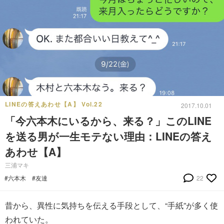
LINEの答えあわせ【A】 Vol.22
2017.10.01
「今六本木にいるから、来る？」このLINE
を送る男が一生モテない理由：LINEの答え
あわせ【A】
三浦マキ
#六本木
#友達
22
昔から、異性に気持ちを伝える手段として、“手紙”が多く使
われていた。