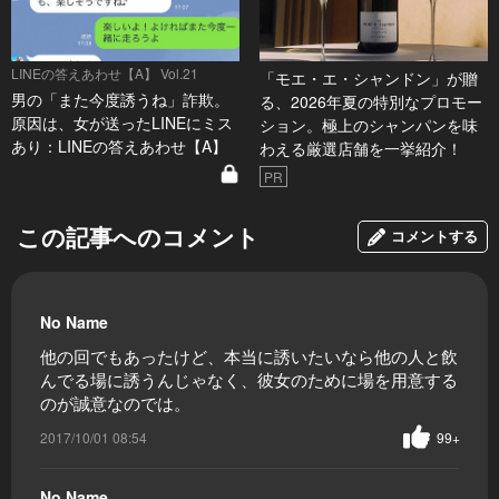
LINEの答えあわせ【A】 Vol.21
「モエ・エ・シャンドン」が贈
男の「また今度誘うね」詐欺。
る、2026年夏の特別なプロモー
原因は、女が送ったLINEにミス
ション。極上のシャンパンを味
あり：LINEの答えあわせ【A】
わえる厳選店舗を一挙紹介！
PR
この記事へのコメント
コメントする
No Name
他の回でもあったけど、本当に誘いたいなら他の人と飲
んでる場に誘うんじゃなく、彼女のために場を用意する
のが誠意なのでは。
2017/10/01 08:54
99+
No Name