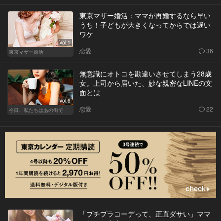
東京マザー婚活：ママが再婚するなら早い
うち！子どもが大きくなってからでは遅い
ワケ
Vol.1
恋愛
36
東京マザー婚活
無意識にオトコを勘違いさせてしまう28歳
女。上司から届いた、妙な親密なLINEの文
面とは
Vol.6
恋愛
22
今日、私たちはあの街で
「プチプラコーデって、正直ダサい」ママ