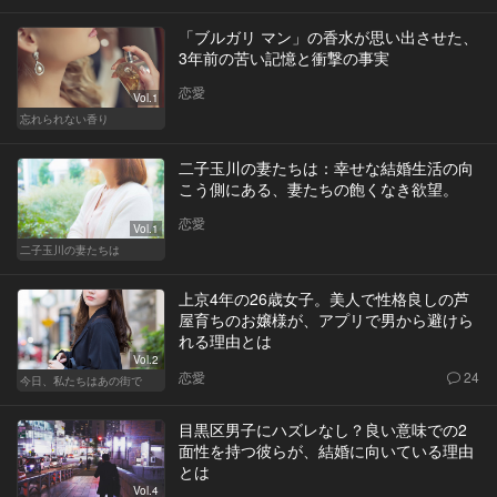
「ブルガリ マン」の香水が思い出させた、
3年前の苦い記憶と衝撃の事実
恋愛
Vol.1
忘れられない香り
二子玉川の妻たちは：幸せな結婚生活の向
こう側にある、妻たちの飽くなき欲望。
恋愛
Vol.1
二子玉川の妻たちは
上京4年の26歳女子。美人で性格良しの芦
屋育ちのお嬢様が、アプリで男から避けら
れる理由とは
Vol.2
恋愛
24
今日、私たちはあの街で
目黒区男子にハズレなし？良い意味での2
面性を持つ彼らが、結婚に向いている理由
とは
Vol.4