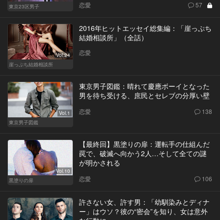
恋愛
57
東京23区男子
2016年ヒットエッセイ総集編：「崖っぷち
結婚相談所」（全話）
恋愛
Vol.24
崖っぷち結婚相談所
東京男子図鑑：晴れて慶應ボーイとなった
男を待ち受ける、庶民とセレブの分厚い壁
恋愛
138
Vol.1
東京男子図鑑
【最終回】黒塗りの扉：運転手の仕組んだ
罠で、破滅へ向かう2人…そして全ての謎
が明かされる
Vol.10
恋愛
106
黒塗りの扉
許さない女、許す男：「幼馴染みとディナ
ー」はウソ？彼の“密会”を知り、女は意外