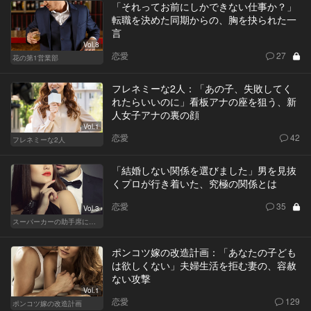
「それってお前にしかできない仕事か？」
転職を決めた同期からの、胸を抉られた一
言
Vol.8
恋愛
27
花の第1営業部
フレネミーな2人：「あの子、失敗してく
れたらいいのに」看板アナの座を狙う、新
人女子アナの裏の顔
Vol.1
恋愛
42
フレネミーな2人
「結婚しない関係を選びました」男を見抜
くプロが行き着いた、究極の関係とは
恋愛
35
Vol.3
スーパーカーの助手席に乗る女
ポンコツ嫁の改造計画：「あなたの子ども
は欲しくない」夫婦生活を拒む妻の、容赦
ない攻撃
Vol.1
恋愛
129
ポンコツ嫁の改造計画