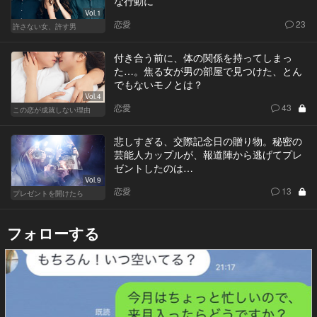
な行動に
Vol.1
恋愛
23
許さない女、許す男
付き合う前に、体の関係を持ってしまっ
た…。焦る女が男の部屋で見つけた、とん
でもないモノとは？
Vol.4
恋愛
43
この恋が成就しない理由
悲しすぎる、交際記念日の贈り物。秘密の
芸能人カップルが、報道陣から逃げてプレ
ゼントしたのは…
Vol.9
恋愛
13
プレゼントを開けたら
フォローする