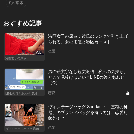
#六本木
おすすめ記事
港区女子の原点：彼氏のランクで引き上げ
られる、女の価値と港区カースト
恋愛
Vol.1
港区女子の原点
男の絵文字なし短文返信。私への気持ち、
どこで見抜けばいい？LINEの答えあわせ
【Q】
Vol.16
恋愛
LINEの答えあわせ【Q】
ヴィンテージバッグ Sandast：「三種の神
器」のブランドバッグを持つ男は、恋愛対
象外！？
Vol.1
恋愛
ヴィンテージバッグ Sandast