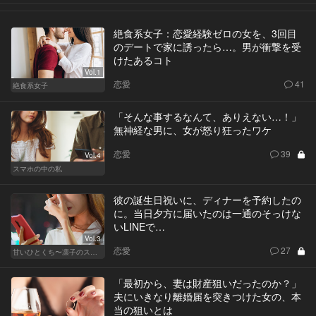
絶食系女子：恋愛経験ゼロの女を、3回目
のデートで家に誘ったら…。男が衝撃を受
けたあるコト
Vol.1
恋愛
41
絶食系女子
「そんな事するなんて、ありえない…！」
無神経な男に、女が怒り狂ったワケ
恋愛
39
Vol.4
スマホの中の私
彼の誕生日祝いに、ディナーを予約したの
に。当日夕方に届いたのは一通のそっけな
いLINEで…
Vol.3
恋愛
27
甘いひとくち〜凛子のスイーツ探訪記〜
「最初から、妻は財産狙いだったのか？」
夫にいきなり離婚届を突きつけた女の、本
当の狙いとは