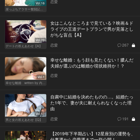
恋愛
Vol.16
崖っぷちアラサー奮闘記 written by 内埜さくら
女はこんなところまで見ている？映画＆ド
ライブの王道デートプランで男が見落とし
がちな盲点【A】
Vol.23
恋愛
267
デートの答えあわせ【A】
幸せな離婚：もう顔も見たくない！膿んだ
夫婦が選ぶのは離婚か現状維持か！？
恋愛
Vol.1
幸せな離婚 written by 内埜さくら
自粛中に結婚を決めたものの…。結婚たっ
た1年で、妻が夫に耐えられなくなった理
由
Vol.57
恋愛
191
男と女の答えあわせ【Q】
【2019年下半期占い】12星座別の運勢を、
仕事運から恋愛運まで一挙公開！