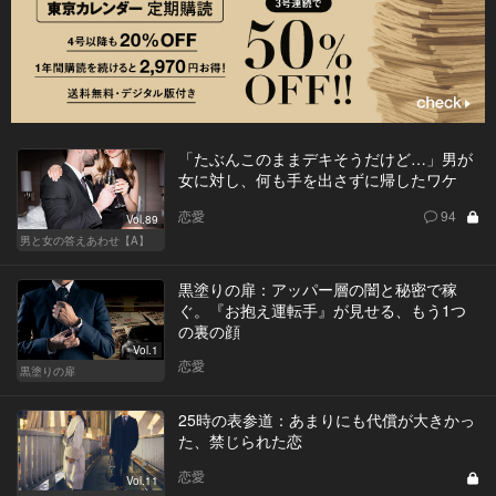
「たぶんこのままデキそうだけど…」男が
女に対し、何も手を出さずに帰したワケ
恋愛
94
Vol.89
男と女の答えあわせ【A】
黒塗りの扉：アッパー層の闇と秘密で稼
ぐ。『お抱え運転手』が見せる、もう1つ
の裏の顔
Vol.1
恋愛
黒塗りの扉
25時の表参道：あまりにも代償が大きかっ
た、禁じられた恋
恋愛
Vol.11