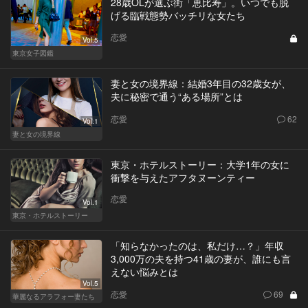
28歳OLが選ぶ街「恵比寿」。いつでも脱
げる臨戦態勢バッチリな女たち
恋愛
Vol.5
東京女子図鑑
妻と女の境界線：結婚3年目の32歳女が、
夫に秘密で通う“ある場所”とは
恋愛
62
Vol.1
妻と女の境界線
東京・ホテルストーリー：大学1年の女に
衝撃を与えたアフタヌーンティー
恋愛
Vol.1
東京・ホテルストーリー
「知らなかったのは、私だけ…？」年収
3,000万の夫を持つ41歳の妻が、誰にも言
えない悩みとは
Vol.5
恋愛
69
華麗なるアラフォー妻たち