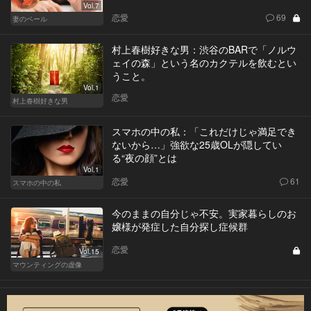
Vol.7
恋愛
69
妻のベール
村上春樹好きな男：渋谷のBARで「ノルウ
ェイの森」という名のカクテルを飲むとい
うこと。
Vol.1
恋愛
村上春樹好きな男
スマホの中の私：「これだけじゃ満足でき
ないから…」強欲な25歳OLが隠してい
る“夜の顔”とは
Vol.1
恋愛
61
スマホの中の私
今のままの自分じゃ不安。実家暮らしのお
嬢様が発症した自分探し症候群
恋愛
Vol.15
マウンティングの虚像