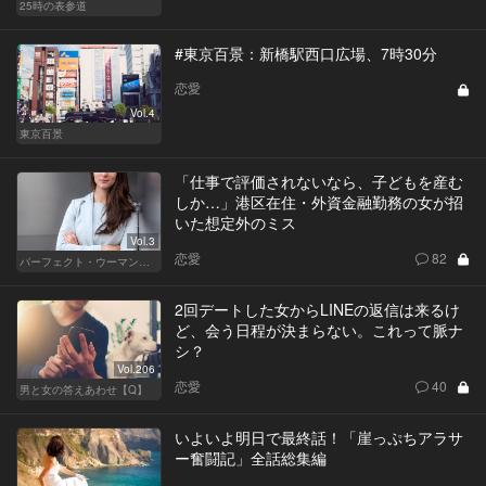
25時の表参道
#東京百景：新橋駅西口広場、7時30分
恋愛
Vol.4
東京百景
「仕事で評価されないなら、子どもを産む
しか…」港区在住・外資金融勤務の女が招
いた想定外のミス
Vol.3
恋愛
82
パーフェクト・ウーマン～都心5区の女たち～
2回デートした女からLINEの返信は来るけ
ど、会う日程が決まらない。これって脈ナ
シ？
Vol.206
恋愛
40
男と女の答えあわせ【Q】
いよいよ明日で最終話！「崖っぷちアラサ
ー奮闘記」全話総集編