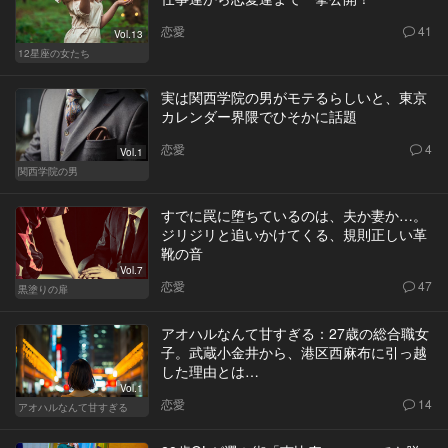
恋愛
41
Vol.13
12星座の女たち
実は関西学院の男がモテるらしいと、東京
カレンダー界隈でひそかに話題
恋愛
4
Vol.1
関西学院の男
すでに罠に堕ちているのは、夫か妻か…。
ジリジリと追いかけてくる、規則正しい革
靴の音
Vol.7
恋愛
47
黒塗りの扉
アオハルなんて甘すぎる：27歳の総合職女
子。武蔵小金井から、港区西麻布に引っ越
した理由とは…
Vol.1
恋愛
14
アオハルなんて甘すぎる