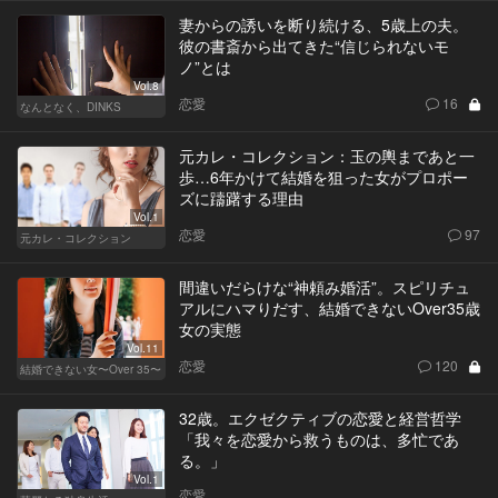
妻からの誘いを断り続ける、5歳上の夫。
彼の書斎から出てきた“信じられないモ
ノ”とは
Vol.8
恋愛
16
なんとなく、DINKS
元カレ・コレクション：玉の輿まであと一
歩…6年かけて結婚を狙った女がプロポー
ズに躊躇する理由
Vol.1
恋愛
97
元カレ・コレクション
間違いだらけな“神頼み婚活”。スピリチュ
アルにハマりだす、結婚できないOver35歳
女の実態
Vol.11
恋愛
120
結婚できない女〜Over 35〜
32歳。エクゼクティブの恋愛と経営哲学
「我々を恋愛から救うものは、多忙であ
る。」
Vol.1
恋愛