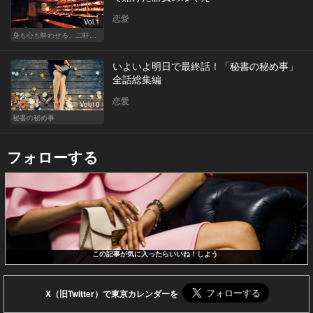
恋愛
Vol.1
身も心も酔わせる、二軒目の切り札
いよいよ明日で最終話！「秘書の秘め事」
全話総集編
恋愛
Vol.10
秘書の秘め事
フォローする
この記事が気に入ったらいいね！しよう
X（旧Twitter）で東京カレンダーを