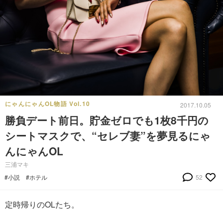
にゃんにゃんOL物語 Vol.10
2017.10.05
勝負デート前日。貯金ゼロでも1枚8千円の
シートマスクで、“セレブ妻”を夢見るにゃ
んにゃんOL
三浦マキ
#小説
#ホテル
52
定時帰りのOLたち。