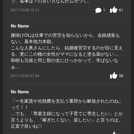
で、返事は？の言い方なんかムカつく。
2017/10/05 15:11
1
61
No Name
腰掛けOLは仕事での苦労を知らないから、金銭感覚も
ない。基本他力本願。
こんな人奥さんにしたら、結婚後苦労するのが目に見え
る。更にこの種の女性がママになると塗る薬がない…
和樹も元彼と同じ類の女にひっかかって、学ばないな
ぁ…
2017/10/05 07:04
58
No Name
「一生家賃や光熱費を支払う重荷から解放されたのね」
って！！
…でも、「専業主婦になって子育てに専念したい」とか
言うよりも、「稼ぎたくない、楽したい」と言うのは、
正直で良いね♡