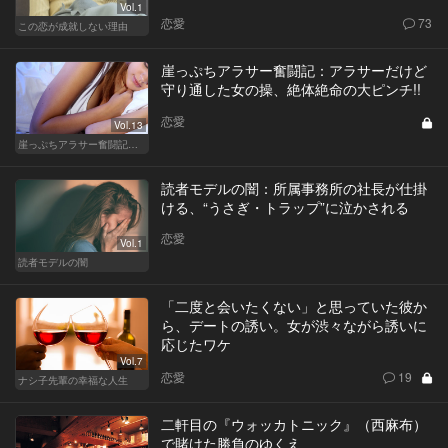
Vol.1
恋愛
73
この恋が成就しない理由
崖っぷちアラサー奮闘記：アラサーだけど
守り通した女の操、絶体絶命の大ピンチ!!
恋愛
Vol.13
崖っぷちアラサー奮闘記 written by 内埜さくら
読者モデルの闇：所属事務所の社長が仕掛
ける、“うさぎ・トラップ”に泣かされる
恋愛
Vol.1
読者モデルの闇
「二度と会いたくない」と思っていた彼か
ら、デートの誘い。女が渋々ながら誘いに
応じたワケ
Vol.7
恋愛
19
ナシ子先輩の幸福な人生
二軒目の『ウォッカトニック』（西麻布）
で賭けた勝負のゆくえ