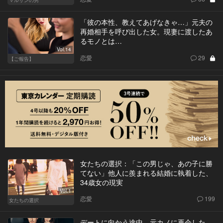
マルサンの男
「彼の本性、教えてあげなきゃ…」元夫の
再婚相手を呼び出した女。現妻に渡したあ
るモノとは…
Vol.14
恋愛
29
【ご報告】
女たちの選択：「この男じゃ、あの子に勝
てない」他人に羨まれる結婚に執着した、
34歳女の現実
Vol.1
恋愛
199
女たちの選択
デートに向かう途中、元カノに再会した