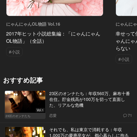
にゃんにゃんOL物語 Vol.16
にゃんにゃん
2017年ヒット小説総集編：「にゃんにゃん
幸せって
OL物語」（全話）
ゃんにゃ
らない
#小説
#小説
おすすめ記事
23区のオンナたち：年収560万、麻布十番
在住。貯金残高が100万を切って直面し
た、リアルな危機
Vol.1
恋愛
71
23区のオンナたち
それでも、私は東京で消耗する：年収
1,000万の慶應卒女が、都心暮らしに拘る