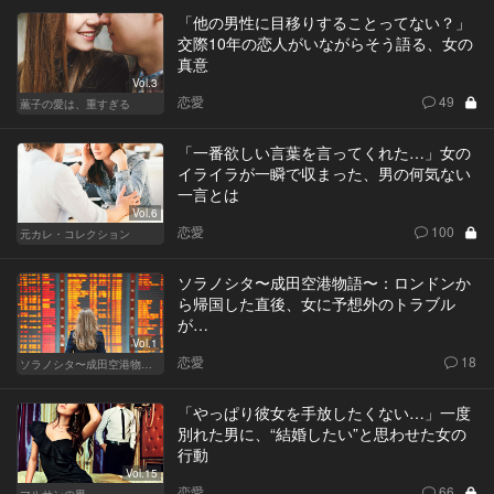
「他の男性に目移りすることってない？」
交際10年の恋人がいながらそう語る、女の
真意
Vol.3
恋愛
49
薫子の愛は、重すぎる
「一番欲しい言葉を言ってくれた…」女の
イライラが一瞬で収まった、男の何気ない
一言とは
Vol.6
恋愛
100
元カレ・コレクション
ソラノシタ〜成田空港物語〜：ロンドンか
ら帰国した直後、女に予想外のトラブル
が…
Vol.1
恋愛
18
ソラノシタ〜成田空港物語〜
「やっぱり彼女を手放したくない…」一度
別れた男に、“結婚したい”と思わせた女の
行動
Vol.15
恋愛
66