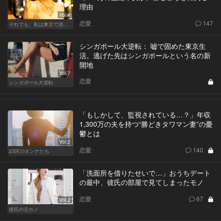
理由
Vol.1
恋愛
147
それでも、私は東京で消耗する
シンガポール大逆転： 嘘で固めた東京生
活。逃げた先はシンガポールという名の新
開地
Vol.7
恋愛
シンガポール大逆転
「もしかして、監視されている…？」年収
1,300万の夫を持つ“勝どきタワマン妻”の憂
鬱とは
Vol.2
恋愛
140
23区のオンナたち
「洗面所を借りたせいで…」おうちデート
の最中、彼氏の部屋で見てしまったモノ
恋愛
67
Vol.2
彼氏の元カノ