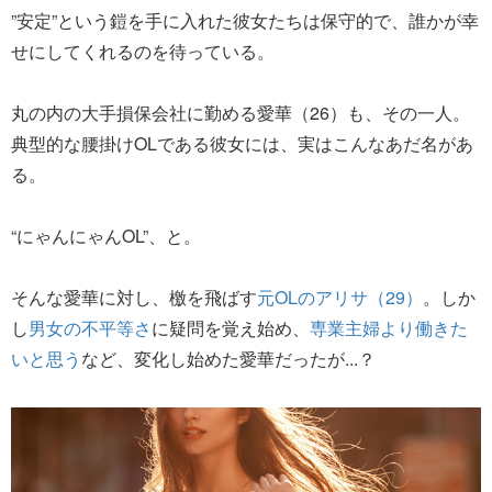
”安定”という鎧を手に入れた彼女たちは保守的で、誰かが幸
せにしてくれるのを待っている。
丸の内の大手損保会社に勤める愛華（26）も、その一人。
典型的な腰掛けOLである彼女には、実はこんなあだ名があ
る。
“にゃんにゃんOL”、と。
そんな愛華に対し、檄を飛ばす
元OLのアリサ（29）
。しか
し
男女の不平等さ
に疑問を覚え始め、
専業主婦より働きた
いと思う
など、変化し始めた愛華だったが...？