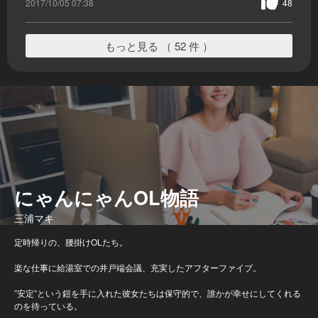
2017/10/05 07:38
48
もっと見る （ 52 件 ）
にゃんにゃんOL物語
三浦マキ
定時帰りの、腰掛けOLたち。
楽な仕事に給湯室での井戸端会議、充実したアフターファイブ。
”安定”という鎧を手に入れた彼女たちは保守的で、誰かが幸せにしてくれる
のを待っている。