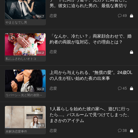
男。彼女に迫られた男の、最低な裏切り
恋愛
49
Vol.7
やまとなでし男
「なんか、冷たい？」両家顔合わせで、婚
約者の両親が塩対応。その理由とは？
恋愛
Vol.2
私にふさわしいオトコ
上司から与えられる、“無償の愛”。24歳OL
の人生が狂い始めた夜の出来事
恋愛
45
Vol.2
リバーシ～光と闇の攻防～
1人暮らしを始めた彼の家へ、遊びに行っ
たら…。バスルームで見つけてしまった、
まさかのアイテム
Vol.5
恋愛
38
未解決恋愛事件