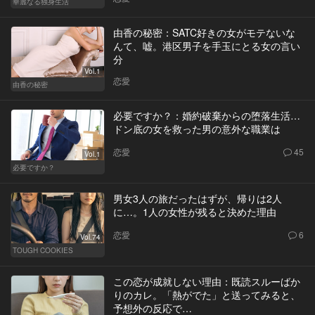
華麗なる独身生活
由香の秘密：SATC好きの女がモテないな
んて、嘘。港区男子を手玉にとる女の言い
分
Vol.1
恋愛
由香の秘密
必要ですか？：婚約破棄からの堕落生活…
ドン底の女を救った男の意外な職業は
恋愛
45
Vol.1
必要ですか？
男女3人の旅だったはずが、帰りは2人
に…。1人の女性が残ると決めた理由
恋愛
6
Vol.74
TOUGH COOKIES
この恋が成就しない理由：既読スルーばか
りのカレ。「熱がでた」と送ってみると、
予想外の反応で…