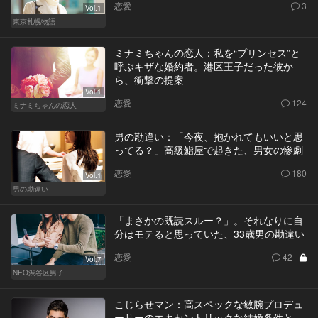
恋愛
3
Vol.1
東京札幌物語
ミナミちゃんの恋人：私を“プリンセス”と
呼ぶキザな婚約者。港区王子だった彼か
ら、衝撃の提案
Vol.1
恋愛
124
ミナミちゃんの恋人
男の勘違い：「今夜、抱かれてもいいと思
ってる？」高級鮨屋で起きた、男女の惨劇
恋愛
180
Vol.1
男の勘違い
「まさかの既読スルー？」。それなりに自
分はモテると思っていた、33歳男の勘違い
恋愛
42
Vol.7
NEO渋谷区男子
こじらせマン：高スペックな敏腕プロデュ
ーサーのエキセントリックな結婚条件と