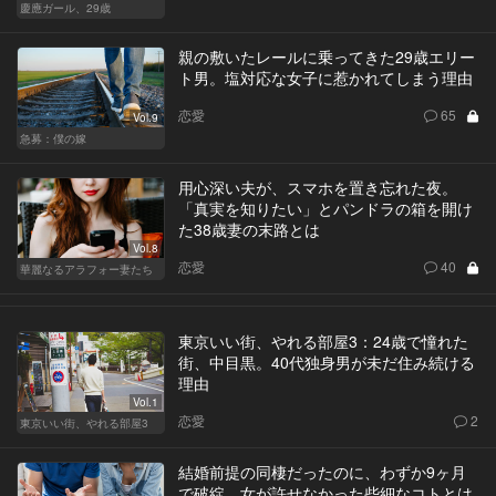
慶應ガール、29歳
親の敷いたレールに乗ってきた29歳エリー
ト男。塩対応な女子に惹かれてしまう理由
恋愛
65
Vol.9
急募：僕の嫁
用心深い夫が、スマホを置き忘れた夜。
「真実を知りたい」とパンドラの箱を開け
た38歳妻の末路とは
Vol.8
恋愛
40
華麗なるアラフォー妻たち
東京いい街、やれる部屋3：24歳で憧れた
街、中目黒。40代独身男が未だ住み続ける
理由
Vol.1
恋愛
2
東京いい街、やれる部屋3
結婚前提の同棲だったのに、わずか9ヶ月
で破綻。女が許せなかった些細なコトとは