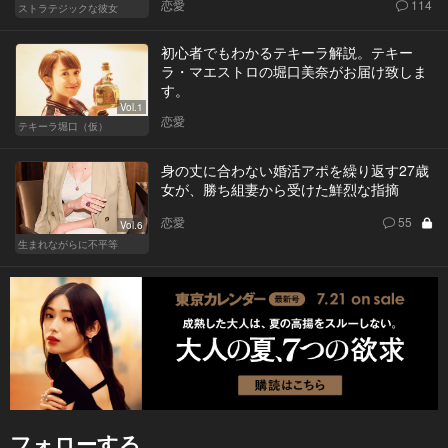
恋愛
114
ストラテジックな彼女
初心者でもわかるテキーラ解説。テキー
ラ・マエストロの堀口美奈がお届け致しま
す。
Vol.1
恋愛
テキーラ堀口（仮）
身の丈に合わない婚活アポを繰り返す27歳
女が、勝ち組妻から受けた鮮烈な指摘
恋愛
55
Vol.6
生まれながらに不平等
フォローする