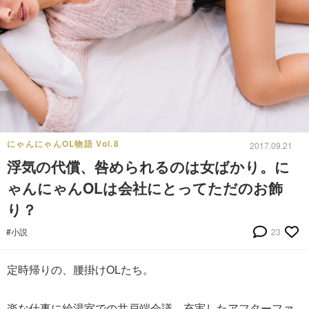
にゃんにゃんOL物語 Vol.8
2017.09.21
浮気の代償、咎められるのは女ばかり。に
ゃんにゃんOLは会社にとってただのお飾
り？
#小説
23
定時帰りの、腰掛けOLたち。
楽な仕事に給湯室での井戸端会議、充実したアフターファ