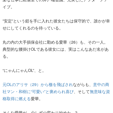
イブ。
”安定”という鎧を手に入れた彼女たちは保守的で、誰かが幸
せにしてくれるのを待っている。
丸の内の大手損保会社に勤める愛華（26）も、その一人。
典型的な腰掛けOLである彼女には、実はこんなあだ名があ
る。
“にゃんにゃんOL”、と。
元OLのアリサ（29）から檄を飛ばされ
ながらも、
意中の商
社マン・和樹に“可愛い”と褒められ喜び
、そして
無意味な資
格取得に燃える
愛華。
そんな愛華が、少しずつ変わり始めた...？