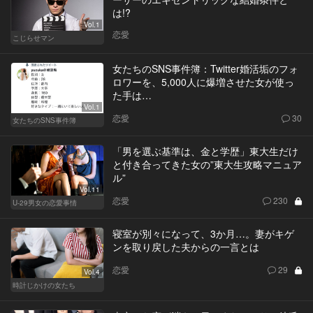
は!?
Vol.1
恋愛
こじらせマン
女たちのSNS事件簿：Twitter婚活垢のフォ
ロワーを、5,000人に爆増させた女が使っ
た手は…
Vol.1
恋愛
30
女たちのSNS事件簿
「男を選ぶ基準は、金と学歴」東大生だけ
と付き合ってきた女の”東大生攻略マニュア
ル”
Vol.11
恋愛
230
U-29男女の恋愛事情
寝室が別々になって、3か月…。妻がキゲ
ンを取り戻した夫からの一言とは
恋愛
29
Vol.4
時計じかけの女たち