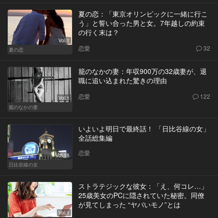
夏の恋：「東京オリンピックに一緒に行こ
う」と誓い合った男と女。7年越しの約束
の行く末は？
Vol.1
恋愛
32
夏の恋
籠のなかの妻：年収900万の32歳妻が、退
職に追い込まれた驚きの理由
恋愛
122
Vol.1
籠のなかの妻
いよいよ明日で最終話！ 「日比谷線の女」
全話総集編
恋愛
Vol.15
日比谷線の女
ストラテジックな彼女：「え、何コレ…」
25歳美女のPCに隠されていた秘密。同僚
が見てしまった “ヤバいモノ”とは
Vol.1