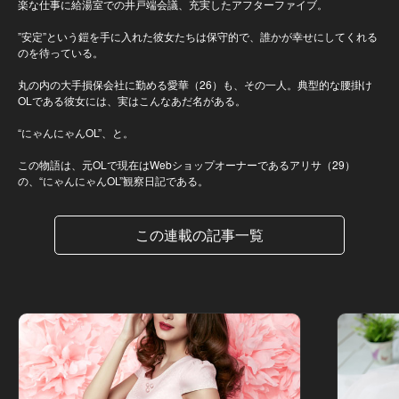
楽な仕事に給湯室での井戸端会議、充実したアフターファイブ。
”安定”という鎧を手に入れた彼女たちは保守的で、誰かが幸せにしてくれる
のを待っている。
丸の内の大手損保会社に勤める愛華（26）も、その一人。典型的な腰掛け
OLである彼女には、実はこんなあだ名がある。
“にゃんにゃんOL”、と。
この物語は、元OLで現在はWebショップオーナーであるアリサ（29）
の、“にゃんにゃんOL”観察日記である。
この連載の記事一覧