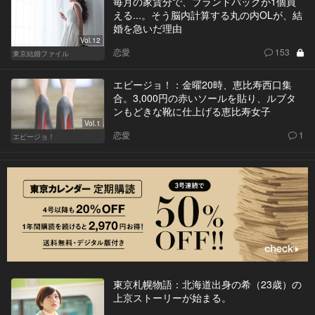
毎月の家賃分で、ブランドバッグが1個買
える...。そう脳内計算する丸の内OLが、結
婚を急いだ理由
Vol.12
恋愛
153
東京結婚ファイル
エビージョ！：金曜20時、恵比寿西口集
合。3,000円の赤いソールを貼り、ルブタ
ンもどきな靴に仕上げる恵比寿女子
Vol.1
恋愛
1
エビージョ！
東京札幌物語：北海道出身の希（23歳）の
上京ストーリーが始まる。