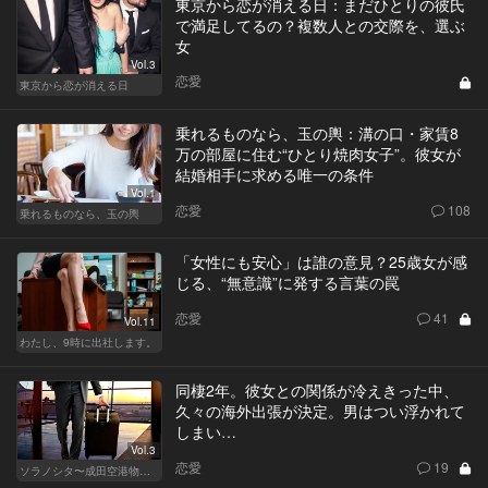
東京から恋が消える日：まだひとりの彼氏
で満足してるの？複数人との交際を、選ぶ
女
Vol.3
恋愛
東京から恋が消える日
乗れるものなら、玉の輿：溝の口・家賃8
万の部屋に住む“ひとり焼肉女子”。彼女が
結婚相手に求める唯一の条件
Vol.1
恋愛
108
乗れるものなら、玉の輿
「女性にも安心」は誰の意見？25歳女が感
じる、“無意識”に発する言葉の罠
恋愛
41
Vol.11
わたし、9時に出社します。
同棲2年。彼女との関係が冷えきった中、
久々の海外出張が決定。男はつい浮かれて
しまい…
Vol.3
恋愛
19
ソラノシタ〜成田空港物語〜