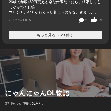
26歳で年収460万貰える楽な仕事だったら、結婚しても
しがみつくわ笑
マリンとかだとそれくらい貰えるのかな、羨ましい。
2017/09/21 06:58
2
39
もっと見る （ 23 件 ）
にゃんにゃんOL物語
定時帰りの、腰掛けOLたち。