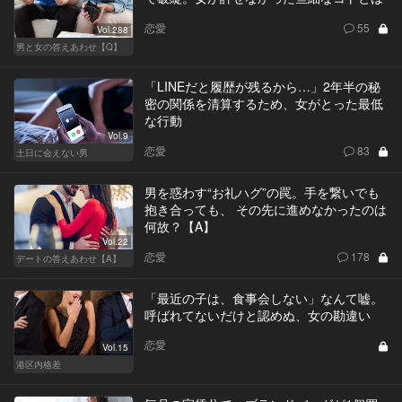
恋愛
55
Vol.288
男と女の答えあわせ【Q】
「LINEだと履歴が残るから…」2年半の秘
密の関係を清算するため、女がとった最低
な行動
Vol.9
恋愛
83
土日に会えない男
男を惑わす“お礼ハグ”の罠。手を繋いでも
抱き合っても、 その先に進めなかったのは
何故？【A】
Vol.22
恋愛
178
デートの答えあわせ【A】
「最近の子は、食事会しない」なんて嘘。
呼ばれてないだけと認めぬ、女の勘違い
恋愛
Vol.15
港区内格差