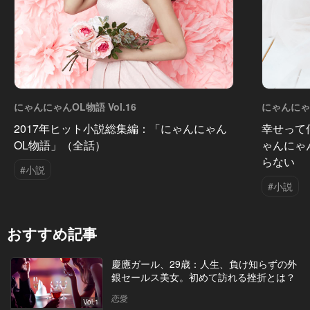
にゃんにゃんOL物語 Vol.16
にゃんにゃん
2017年ヒット小説総集編：「にゃんにゃん
幸せって
OL物語」（全話）
ゃんにゃ
らない
#小説
#小説
おすすめ記事
慶應ガール、29歳：人生、負け知らずの外
銀セールス美女。初めて訪れる挫折とは？
恋愛
Vol.1