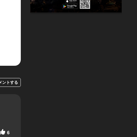
メントする
6