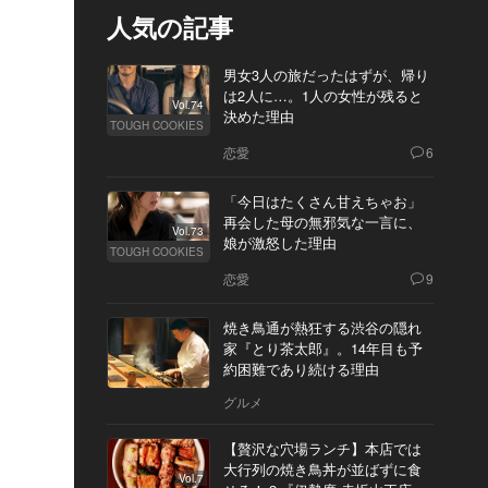
人気の記事
男女3人の旅だったはずが、帰り
は2人に…。1人の女性が残ると
Vol.74
決めた理由
TOUGH COOKIES
恋愛
6
「今日はたくさん甘えちゃお」
再会した母の無邪気な一言に、
Vol.73
娘が激怒した理由
TOUGH COOKIES
恋愛
9
焼き鳥通が熱狂する渋谷の隠れ
家『とり茶太郎』。14年目も予
約困難であり続ける理由
グルメ
【贅沢な穴場ランチ】本店では
大行列の焼き鳥丼が並ばずに食
Vol.7