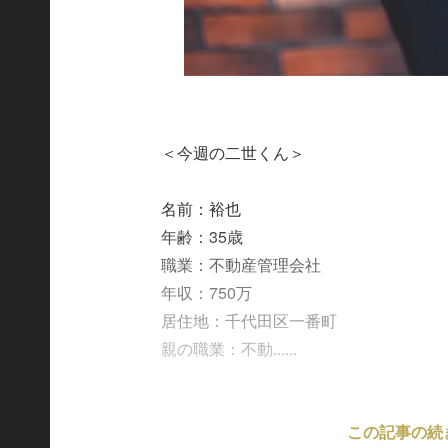
＜今週の二世くん＞
名前：裕也
年齢：35歳
職業：不動産管理会社
年収：750万
居住地：千代田区一番町
親の職業：不動......
この記事の続