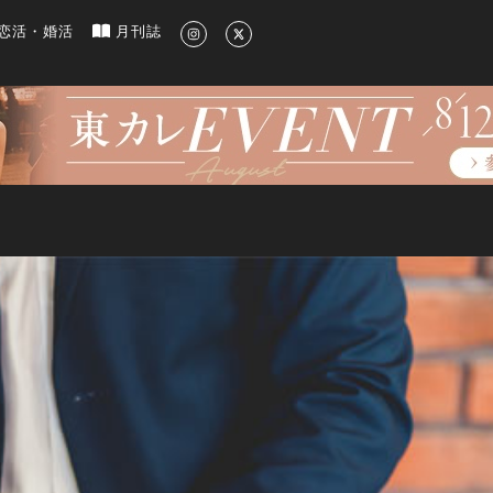
新のグルメ、洗練されたライフスタイル情報
恋活・婚活
月刊誌