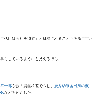
「二代目は会社を潰す」と揶揄されることもある二世た
に暮らしているようにも見える彼ら。
す
幸一郎
や親の資産格差で悩む、
慶應幼稚舎出身の航
貴弘
などを紹介した。