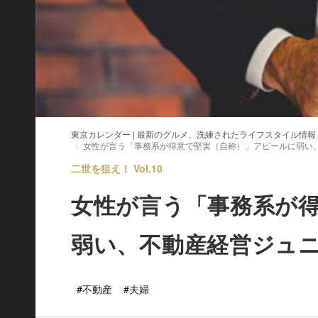
東京カレンダー | 最新のグルメ、洗練されたライフスタイル情報
女性が言う「事務系が得意で堅実（自称）」アピールに弱い
二世を狙え！ Vol.10
女性が言う「事務系が
弱い、不動産経営ジュ
#不動産
#夫婦