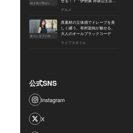
せる！？『伊勢廣 赤坂山王店』
焼き鳥が艶めいてきた
へ
グルメ
異素材の立体感でドレープを美
しく纏う。有村架純が魅せる、
Vol.53
大人のオールブラックコーデ
東カレ女子の作り方
ライフスタイル
公式SNS
Instagram
X