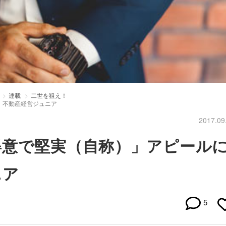
連載
二世を狙え！
、不動産経営ジュニア
2017.09
得意で堅実（自称）」アピール
ニア
5