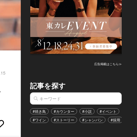
広告掲載はこちら≫
.15
記事を探す
に
#焼き鳥
#カウンター
#小説
#イベント
#港区
#ワイン
#ストーリー
#シャンパン
#採用
#恋