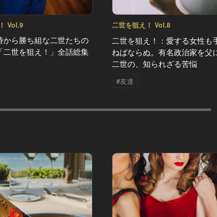
Vol.9
二世を狙え！ Vol.8
時から勝ち組な二世たちの
二世を狙え！：愛する女性も
「二世を狙え！」全話総集
ねばならぬ。有名政治家を父
二世の、知られざる苦悩
#友達