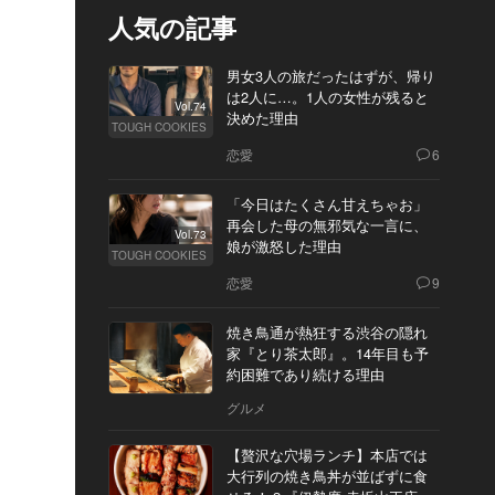
人気の記事
男女3人の旅だったはずが、帰り
は2人に…。1人の女性が残ると
Vol.74
決めた理由
TOUGH COOKIES
恋愛
6
「今日はたくさん甘えちゃお」
再会した母の無邪気な一言に、
Vol.73
娘が激怒した理由
TOUGH COOKIES
恋愛
9
焼き鳥通が熱狂する渋谷の隠れ
家『とり茶太郎』。14年目も予
約困難であり続ける理由
グルメ
【贅沢な穴場ランチ】本店では
大行列の焼き鳥丼が並ばずに食