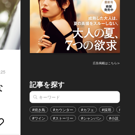
広告掲載はこちら≫
.25
記事を探す
な
#焼き鳥
#カウンター
#カフェ
#採用
#恋愛
#ワイン
#ストーリー
#シャンパン
#小説
#イ