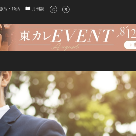
新のグルメ、洗練されたライフスタイル情報
恋活・婚活
月刊誌