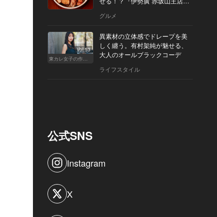
せる！？『伊勢廣 赤坂山王店』
へ
グルメ
異素材の立体感でドレープを美
しく纏う。有村架純が魅せる、
Vol.53
大人のオールブラックコーデ
東カレ女子の作り方
ライフスタイル
公式SNS
Instagram
X