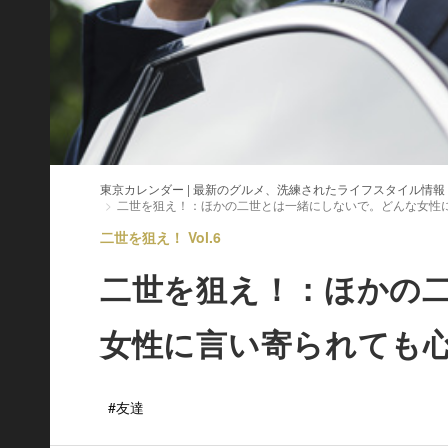
東京カレンダー | 最新のグルメ、洗練されたライフスタイル情報
二世を狙え！：ほかの二世とは一緒にしないで。どんな女性
二世を狙え！ Vol.6
二世を狙え！：ほかの
女性に言い寄られても
#友達