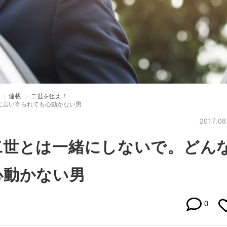
連載
二世を狙え！
に言い寄られても心動かない男
2017.08
二世とは一緒にしないで。どん
心動かない男
0