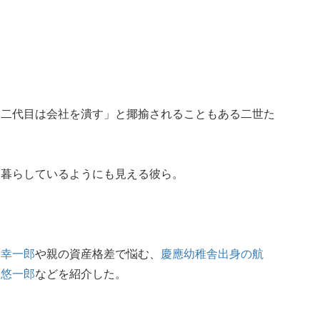
「二代目は会社を潰す」と揶揄されることもある二世た
に暮らしているようにも見える彼ら。
す
幸一郎
や親の資産格差で悩む、
慶應幼稚舎出身の航
た悠一郎
などを紹介した。