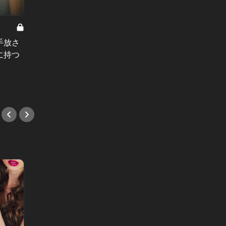
二世を狙え！ Vol.7
二世を狙え
手放さ
二世を狙え！：彼女に毎月50万以上
二世を
に持つ
使うのも当たり前。そんな生活が泡
い頃か
となって消えた、二世の苦悩
だに癒
#ホテル