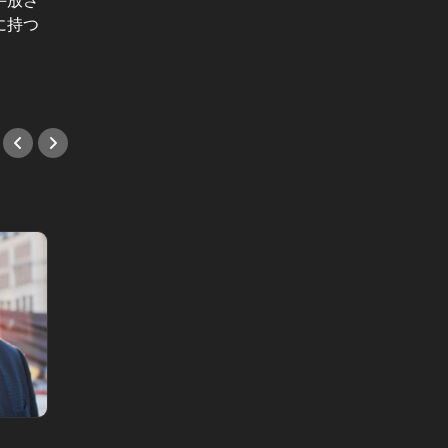
に持つ
使うのも当たり前。そんな生活が泡
にしな
となって消えた、二世の苦悩
れても
#ホテル
#友達
甘い墜落 Vol.1
私、美