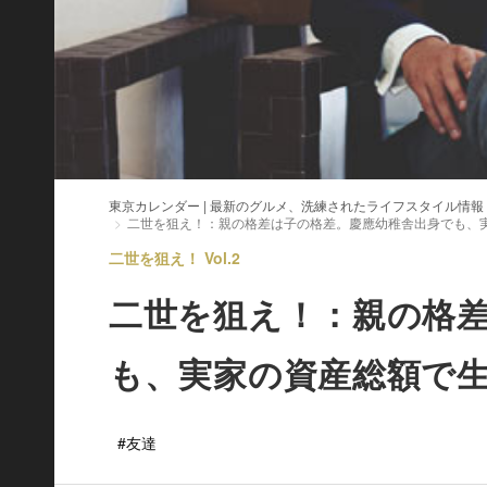
東京カレンダー | 最新のグルメ、洗練されたライフスタイル情報
二世を狙え！：親の格差は子の格差。慶應幼稚舎出身でも、
二世を狙え！ Vol.2
二世を狙え！：親の格
も、実家の資産総額で
#友達