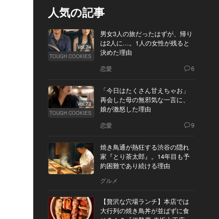
人気の記事
男女3人の旅だったはずが、帰り
は2人に…。1人の女性が残ると
Vol.74
決めた理由
TOUGH COOKIES
恋愛
6
「今日はたくさん甘えちゃお」
再会した母の無邪気な一言に、
Vol.73
娘が激怒した理由
TOUGH COOKIES
恋愛
9
焼き鳥通が熱狂する渋谷の隠れ
家『とり茶太郎』。14年目も予
約困難であり続ける理由
グルメ
【贅沢な穴場ランチ】本店では
大行列の焼き鳥丼が並ばずに食