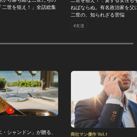
「二世を狙え！」全話総集
ねばならぬ。有名政治家を父
二世の、知られざる苦悩
#友達
エ・シャンドン」が贈る、
商社マン優作 Vol.1