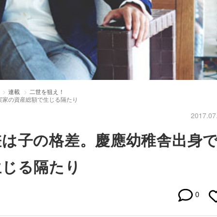
連載
二世を狙え！
実家の資産総額で生じる隔たり
2017.07
差は子の格差。慶應幼稚舎出身
生じる隔たり
0