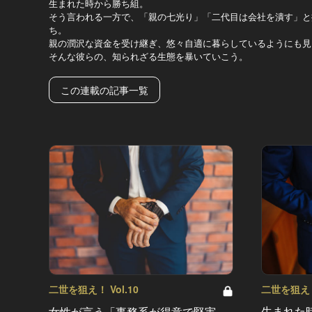
生まれた時から勝ち組。
そう言われる一方で、「親の七光り」「二代目は会社を潰す」と
ち。
親の潤沢な資金を受け継ぎ、悠々自適に暮らしているようにも見
そんな彼らの、知られざる生態を暴いていこう。
この連載の記事一覧
二世を狙え！ 
二世を狙え！ Vol.10
生まれた
女性が言う「事務系が得意で堅実