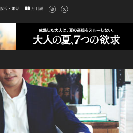
新のグルメ、洗練されたライフスタイル情報
恋活・婚活
月刊誌