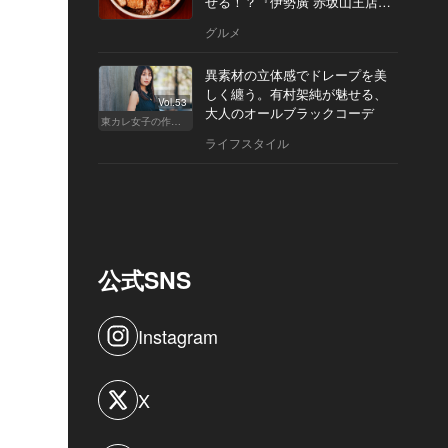
せる！？『伊勢廣 赤坂山王店』
へ
グルメ
異素材の立体感でドレープを美
しく纏う。有村架純が魅せる、
Vol.53
大人のオールブラックコーデ
東カレ女子の作り方
ライフスタイル
公式SNS
Instagram
X