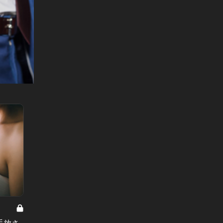
二世を狙え！ Vol.7
二世を狙え
手放さ
二世を狙え！：彼女に毎月50万以上
二世を