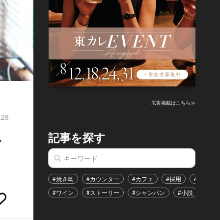
広告掲載はこちら≫
.28
記事を探す
で
#焼き鳥
#カウンター
#カフェ
#採用
#恋愛
#ワイン
#ストーリー
#シャンパン
#小説
#イ