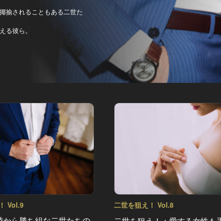
揶揄されることもある二世た
える彼ら。
Vol.9
二世を狙え！ Vol.8
時から勝ち組な二世たちの
二世を狙え！：愛する女性も