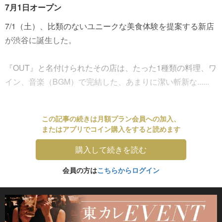
7月1日オープン
7/1（土）、比類のないユニークな美食体験を提案する新店
が渋谷に誕生した。
『OUT』と名付けられたその店は、たった1種類の料理、ワ
イン、音楽（BGM）で完結した、あまりに潔い斬新な......
この記事の続きは月額プラン会員への加入、
またはアプリでコイン購入をすると読めます
購入して続きを読む
会員の方は
こちらからログイン