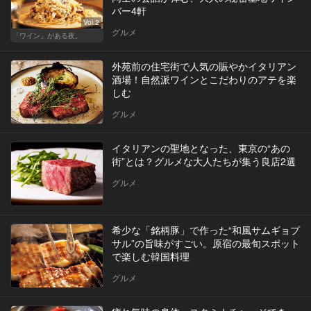
バー4軒
Vol.2
グルメ
「ワイン」がある夜。
外苑前の住宅街で人気の賑やかイタリアン
酒場！自然派ワインとこだわりのアテを楽
しむ
グルメ
イタリアンの聖地となった、東京の“あの
街”とは？グルメな大人たちが集う良店2選
グルメ
希少な「銘柄豚」で作った“和風サムギョプ
サル”の旨味がすごい。原宿の最旬スポット
で楽しむ韓国料理
グルメ