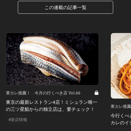
この連載の記事一覧
東カレ推薦！ 今月の行くべき店 Vol.66
東京の最新レストラン4店！ミシュラン唯一
東カレ推薦！
の三ツ星鮨からの独立店は、要チェック！
今行くべ
#新店情報
カレのイ