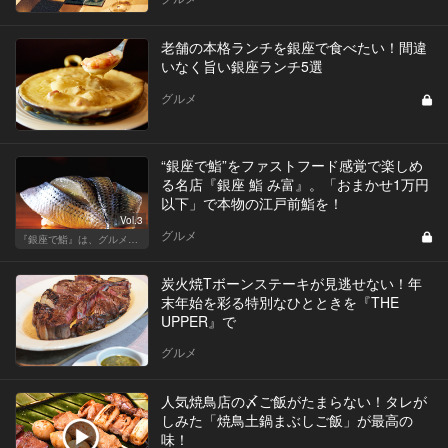
老舗の本格ランチを銀座で食べたい！間違
いなく旨い銀座ランチ5選
グルメ
“銀座で鮨”をファストフード感覚で楽しめ
る名店『銀座 鮨 み富』。「おまかせ1万円
以下」で本物の江戸前鮨を！
Vol.3
グルメ
『銀座で鮨』は、グルメな大人のたしなみだ
炭火焼Tボーンステーキが見逃せない！年
末年始を彩る特別なひとときを『THE
UPPER』で
グルメ
人気焼鳥店の〆ご飯がたまらない！タレが
しみた「焼鳥土鍋まぶしご飯」が最高の
味！