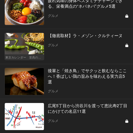
疲れ気味の身体へスタミナチャージでき
る、栄養満点の“ネバネバ”グルメ5選
グルメ
【徹底取材】ラ・メゾン・クルティーヌ
グルメ
Vol.6
東京カレンダー 至高の名店シリーズ
後輩と「焼き鳥」でサクッと飲むならここ
へ！香ばしい鶏の旨みを味わえる実力店5
選
グルメ
広尾5丁目から渋谷川を渡って恵比寿2丁目
にかけての名店11選
グルメ