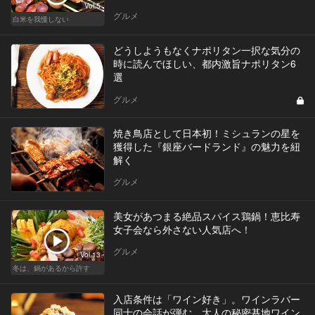
Vol.5
グルメ
白米を我慢しない
どうしようもなくナポリタン一択な気分の
時に読んでほしい、都内激旨ナポリタン6
選
グルメ
焼き鳥店として日本初！ミシュランの星を
獲得した『銀座バードランド』の魅力を紐
解く
グルメ
美女があつまる絶品スパイス鶏鍋！恵比寿
女子会なら外さない人気店へ！
グルメ
Vol.13
冬は、鍋があるから許す
入店条件は「ワイン好き」。ワインラバー
同士の会話が弾む、大人の秘密基地ワイン