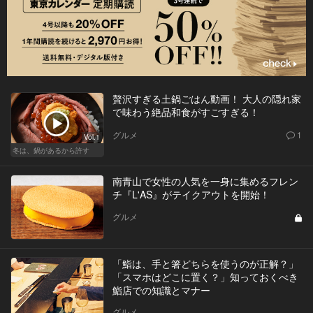
贅沢すぎる土鍋ごはん動画！ 大人の隠れ家
で味わう絶品和食がすごすぎる！
グルメ
1
Vol.1
冬は、鍋があるから許す
南青山で女性の人気を一身に集めるフレン
チ『L'AS』がテイクアウトを開始！
グルメ
「鮨は、手と箸どちらを使うのが正解？」
「スマホはどこに置く？」知っておくべき
鮨店での知識とマナー
グルメ