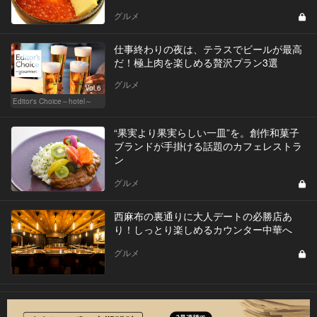
グルメ
仕事終わりの夜は、テラスでビールが最高
だ！極上肉を楽しめる贅沢プラン3選
グルメ
Vol.6
Editor's Choice～hotel～
“果実より果実らしい一皿”を。創作和菓子
ブランドが手掛ける話題のカフェレストラ
ン
グルメ
西麻布の裏通りに大人デートの必勝店あ
り！しっとり楽しめるカウンター中華へ
グルメ