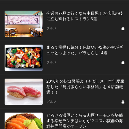
今週お花見に行くなら中目黒！お花見の後
に立ち寄れるレストラン6選
グルメ
まるで宝探し気分！色鮮やかな海の幸がギ
ュッとつまった、バラちらし14選
グルメ
2016年の鮨は緊張よりも楽しさ！本年度席
巻した『肩肘張らない本格鮨』を４店舗厳
選！！
グルメ
とろける濃厚いくら＆肉厚サーモンを堪能
する幸せランチはいかが？コスパ抜群の海
鮮丼専門店がオープン