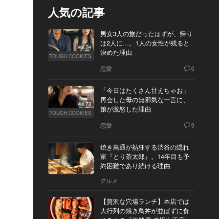
人気の記事
男女3人の旅だったはずが、帰り
は2人に…。1人の女性が残ると
Vol.74
決めた理由
TOUGH COOKIES
恋愛
6
「今日はたくさん甘えちゃお」
再会した母の無邪気な一言に、
Vol.73
娘が激怒した理由
TOUGH COOKIES
恋愛
9
焼き鳥通が熱狂する渋谷の隠れ
家『とり茶太郎』。14年目も予
約困難であり続ける理由
グルメ
【贅沢な穴場ランチ】本店では
大行列の焼き鳥丼が並ばずに食
Vol.7