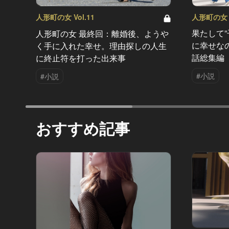
人形町の女 V
人形町の女 Vol.11
果たして
人形町の女 最終回：離婚後、ようや
に幸せな
く手に入れた幸せ。理由探しの人生
話総集編
に終止符を打った出来事
#小説
#小説
おすすめ記事