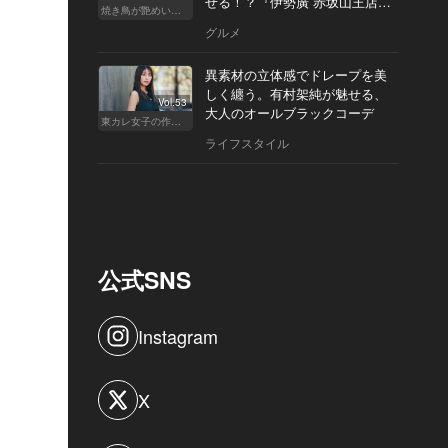
せる！？『伊勢廣 赤坂山王店』
焼き鳥が艶めいてきた
へ
グルメ
異素材の立体感でドレープを美
しく纏う。有村架純が魅せる、
Vol.53
大人のオールブラックコーデ
東カレ女子の作り方
ライフスタイル
公式SNS
Instagram
X