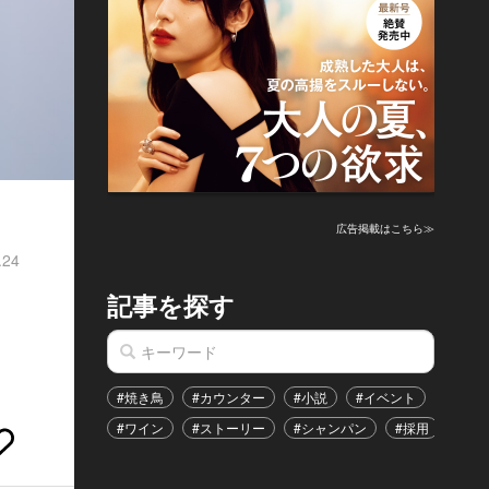
広告掲載はこちら≫
.24
記事を探す
#焼き鳥
#カウンター
#小説
#イベント
#港区
#ワイン
#ストーリー
#シャンパン
#採用
#恋