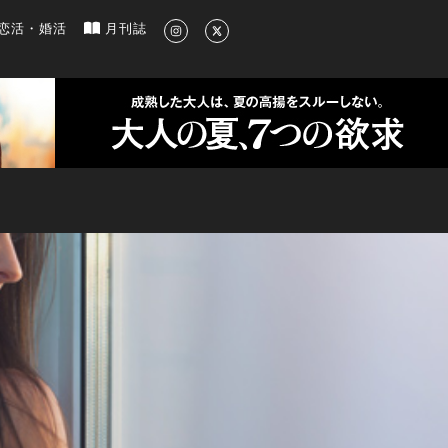
新のグルメ、洗練されたライフスタイル情報
恋活・婚活
月刊誌