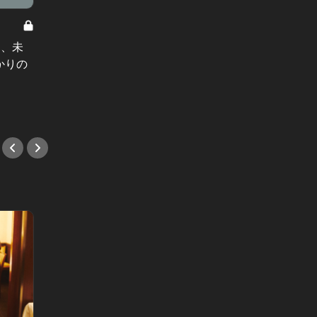
人形町の女 Vol.7
人形町の女
は、未
人形町の女：あなたとの結婚は、“失
幸せな
かりの
敗”だった。そう、確信した夜
を恐れ
#小説
#小説