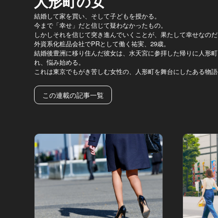
人形町の女
結婚して家を買い、そして子どもを授かる。
今まで「幸せ」だと信じて疑わなかったもの。
しかしそれを信じて突き進んでいくことが、果たして幸せなのだ
外資系化粧品会社でPRとして働く祐実、29歳。
結婚後豊洲に移り住んだ彼女は、水天宮に参拝した帰りに人形町
れ、悩み始める。
これは東京でもがき苦しむ女性の、人形町を舞台にしたある物語
この連載の記事一覧