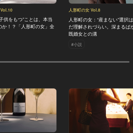
ol.10
人形町の女 Vol.8
”子供をもつ”ことは、本当
人形町の女：“産まない”選択
のか！？「人形町の女」全
だ理解されづらい。深まるば
既婚女との溝
#小説