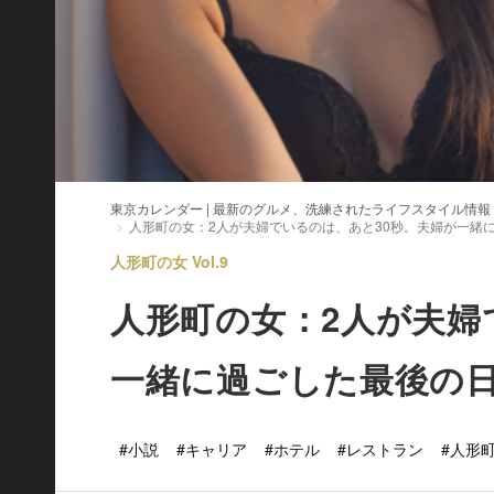
東京カレンダー | 最新のグルメ、洗練されたライフスタイル情報
人形町の女：2人が夫婦でいるのは、あと30秒。夫婦が一緒
人形町の女 Vol.9
人形町の女：2人が夫婦
一緒に過ごした最後の
#小説
#キャリア
#ホテル
#レストラン
#人形