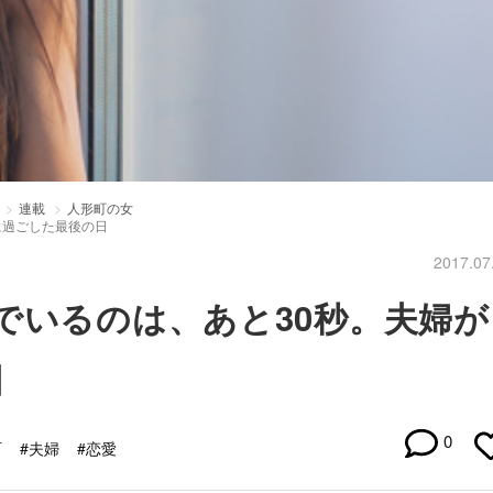
連載
人形町の女
に過ごした最後の日
2017.07
でいるのは、あと30秒。夫婦が
日
0
町
#夫婦
#恋愛