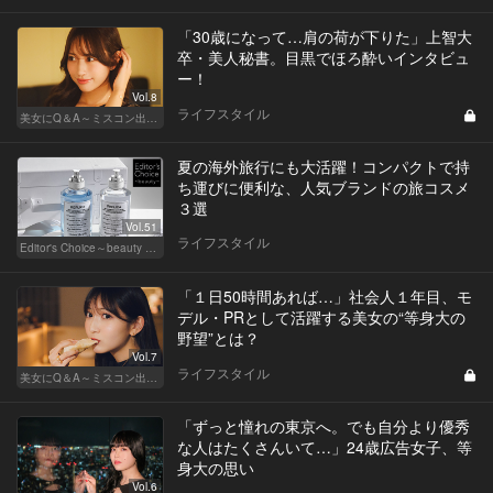
「30歳になって…肩の荷が下りた」上智大
卒・美人秘書。目黒でほろ酔いインタビュ
ー！
Vol.8
ライフスタイル
美女にQ＆A～ミスコン出身者の幸福論～
夏の海外旅行にも大活躍！コンパクトで持
ち運びに便利な、人気ブランドの旅コスメ
３選
Vol.51
ライフスタイル
Editor's Choice～beauty & wellness～
「１日50時間あれば…」社会人１年目、モ
デル・PRとして活躍する美女の“等身大の
野望”とは？
Vol.7
ライフスタイル
美女にQ＆A～ミスコン出身者の幸福論～
「ずっと憧れの東京へ。でも自分より優秀
な人はたくさんいて…」24歳広告女子、等
身大の思い
Vol.6