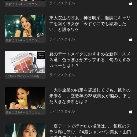
ライフスタイル
美女にQ＆A～ミスコン出身者の幸福論～
東大院生の才女、神谷明采。順調にキャリ
アを築く彼女が「今すぐにでも結婚した
い」と語るワケ
Vol.5
ライフスタイル
美女にQ＆A～ミスコン出身者の幸福論～
夏のデートメイクにおすすめな新作コスメ
３選！色っぽさがアップする、旬のくすみ
カラーとは！？
Vol.48
ライフスタイル
Editor's Choice～beauty & wellness～
「大手企業の内定を辞退してでも、彼との
未来を…」立教卒の23歳美女が悩み、下し
た大きな決断とは？
Vol.4
ライフスタイル
美女にQ＆A～ミスコン出身者の幸福論～
「夏デートで行きたい場所は…」銀座のテ
ラス席に佇む、24歳シャンパン美女・山口