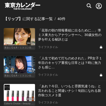
グルメ情報・プレミアムレストラン予約サイト
【リップ】
に関する記事一覧
/
40
件
「花形の朝の情報番組に出るために…」準
ミス東大からアナウンサーへ、30歳女性の
夢を叶える秘訣とは
Vol.10
ライフスタイル
美女にQ＆A～ミスコン出身者の幸福論～
「人生で初めて打ちのめされた」PR女子１
年目のキャリア重視な日常とは？時に無力
さも感じ…
Vol.9
ライフスタイル
美女にQ＆A～ミスコン出身者の幸福論～
「あれ？今日、いつもと雰囲気違うね」と
言われること間違いナシ！旬顔になれる新
作秋コスメ３選
Vol.53
ライフスタイル
Editor's Choice～beauty & wellness～