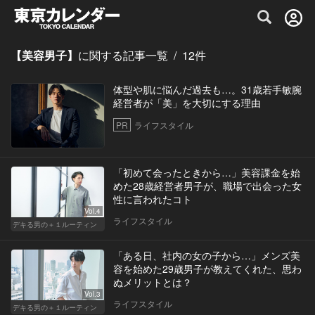
グルメ情報・プレミアムレストラン予約サイト
【美容男子】
に関する記事一覧
/
12
件
体型や肌に悩んだ過去も…。31歳若手敏腕
経営者が「美」を大切にする理由
PR
ライフスタイル
「初めて会ったときから…」美容課金を始
めた28歳経営者男子が、職場で出会った女
性に言われたコト
Vol.4
ライフスタイル
デキる男の＋１ルーティン
「ある日、社内の女の子から…」メンズ美
容を始めた29歳男子が教えてくれた、思わ
ぬメリットとは？
Vol.3
ライフスタイル
デキる男の＋１ルーティン