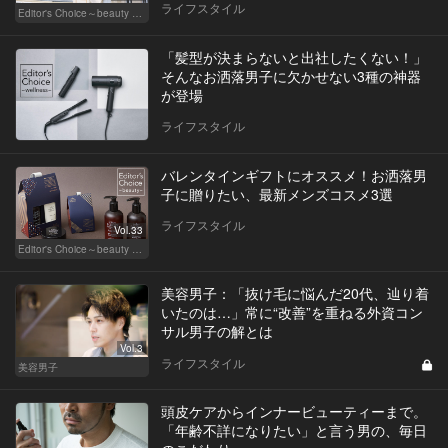
ライフスタイル
Editor's Choice～beauty & wellness～
「髪型が決まらないと出社したくない！」
そんなお洒落男子に欠かせない3種の神器
が登場
ライフスタイル
バレンタインギフトにオススメ！お洒落男
子に贈りたい、最新メンズコスメ3選
ライフスタイル
Vol.33
Editor's Choice～beauty & wellness～
美容男子：「抜け毛に悩んだ20代、辿り着
いたのは…」常に“改善”を重ねる外資コン
サル男子の解とは
Vol.3
ライフスタイル
美容男子
頭皮ケアからインナービューティーまで。
「年齢不詳になりたい」と言う男の、毎日