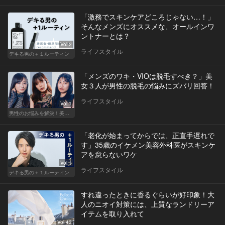
「激務でスキンケアどころじゃない…！」
そんなメンズにオススメな、オールインワ
ントナーとは？
Vol.2
ライフスタイル
デキる男の＋１ルーティン
「メンズのワキ・VIOは脱毛すべき？」美
女３人が男性の脱毛の悩みにズバリ回答！
ライフスタイル
Vol.1
男性のお悩みを解決！美女たちの本音
「老化が始まってからでは、正直手遅れで
す」35歳のイケメン美容外科医がスキンケ
アを怠らないワケ
Vol.1
ライフスタイル
デキる男の＋１ルーティン
すれ違ったときに香るぐらいが好印象！大
人のニオイ対策には、上質なランドリーア
イテムを取り入れて
Vol.43