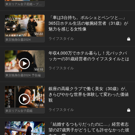
東京リアル女子図鑑～プロローグ編～
「車は3台持ち。ポルシェとベンツと…」
365日ホテル生活の敏腕経営者（31歳）が
魅力を感じる女性像
Vol.22
ライフスタイル
東京独身白書2024
年収4,000万でホテル暮らし！元バックパ
ッカーの31歳経営者のライフスタイルとは
ライフスタイル
Vol.10
東京独身白書2024 予告編
銀座の高級クラブで働く美女（30歳）が、
きらびやかな世界を体験して変わった価値
観
Vol.18
ライフスタイル
東京リアル女子図鑑
「結婚するつもりだったのに…」経営者志
望の27歳男子がどうしても許せなかった彼