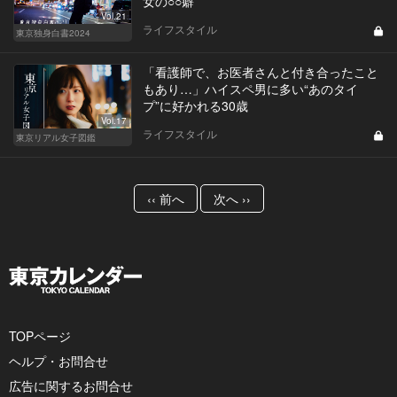
女の○○癖
Vol.21
ライフスタイル
東京独身白書2024
「看護師で、お医者さんと付き合ったこと
もあり…」ハイスペ男に多い“あのタイ
プ”に好かれる30歳
Vol.17
ライフスタイル
東京リアル女子図鑑
‹‹ 前へ
次へ ››
TOPページ
ヘルプ・お問合せ
広告に関するお問合せ