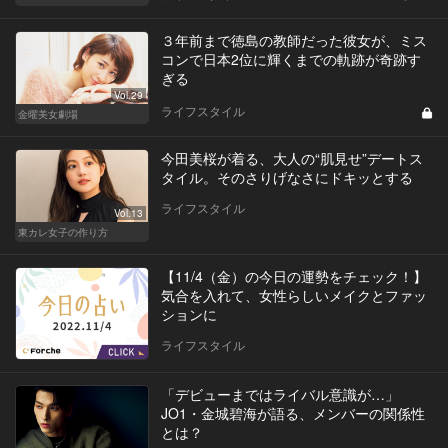
３年前まで徳島の教師だった彼女が、ミス
コンで日本2位に輝くまでの軌跡が奇跡す
ぎる
Vol.29
ライフスタイル
金曜美女劇場
今田美桜が着る、大人の“肌見せ”デートス
タイル。そのさりげなさにドキッとする
ライフスタイル
Vol.13
東カレ女子の作り方
【11/4（金）の今日の運勢をチェック！】
気合を入れて、女性らしいメイクとファッ
ションに
ライフスタイル
「デビューまではライバル意識が…」
JO1・金城碧海が語る、メンバーの関係性
とは？