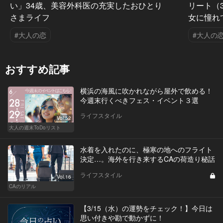
い」34歳、美容外科医の充実したおひとり
リート（
さまライフ
女に憧れ
#大人の恋
#大人の
おすすめ記事
横浜の海風に吹かれながら屋外で飲める！
今週末行くべきフェス・イベント３選
ライフスタイル
Vol.52
大人の週末ToDoリスト
水着を入れたのに、極寒の地へのフライト
決定…。海外を行き来するCAの荷造り秘話
ライフスタイル
Vol.16
CAのリアル
【3/15（水）の運勢をチェック！】今日は
思い付きや勘で動かずに！