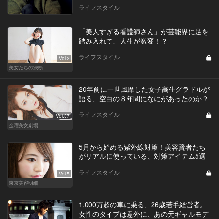
ライフスタイル
「美人すぎる看護師さん」が芸能界に足を
踏み入れて、人生が激変！？
ライフスタイル
Vol.2
美女たちの決断
20年前に一世風靡した女子高生グラドルが
語る、空白の８年間になにがあったのか？
ライフスタイル
Vol.37
金曜美女劇場
5月から始める紫外線対策！美容賢者たち
がリアルに使っている、対策アイテム5選
ライフスタイル
Vol.5
東京美容明細
1,000万超の車に乗る、26歳若手経営者。
女性のタイプは意外に、あの元ギャルモデ