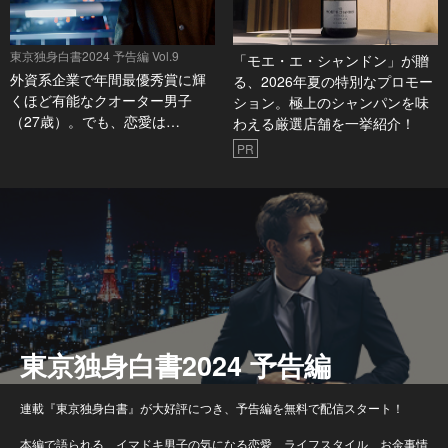
東京独身白書2024 予告編 Vol.9
「モエ・エ・シャンドン」が贈
外資系企業で年間最優秀賞に輝
る、2026年夏の特別なプロモー
くほど有能なクオーター男子
ション。極上のシャンパンを味
（27歳）。でも、恋愛は…
わえる厳選店舗を一挙紹介！
PR
東京独身白書2024 予告編
連載『東京独身白書』が大好評につき、予告編を無料で配信スタート！
本編で語られる、イマドキ男子の気になる恋愛、ライフスタイル、お金事情