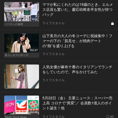
ママが私にくれたのは19歳のとき。エルメ
ス店員も驚いた、慶応幼稚舎卒女性が持つ
バッグ
Vol.2
ライフスタイル
バーキンの秘密
山下美月の大人の冬コーデに視線集中！フ
ァーの下の「肌見せ」が焼肉デート
の“熱”を盛り上げる
Vol.47
ライフスタイル
東カレ女子の作り方
人気女優が麻布十番のイタリアンでランチ
をしていたので、声をかけてみた
ライフスタイル
5月22日（金） 主要ニュース：スーパー売
上高 コロナで“異変”／ 会員数1億人のポイ
ント誕生！他
Vol.38
ライフスタイル
40
World Trend News