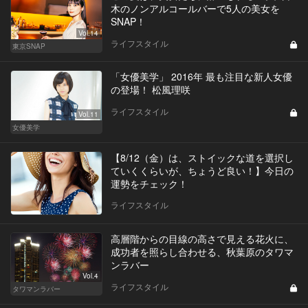
木のノンアルコールバーで5人の美女を
SNAP！
Vol.14
ライフスタイル
東京SNAP
「女優美学」 2016年 最も注目な新人女優
の登場！ 松風理咲
ライフスタイル
Vol.11
女優美学
【8/12（金）は、ストイックな道を選択し
ていくくらいが、ちょうど良い！】今日の
運勢をチェック！
ライフスタイル
高層階からの目線の高さで見える花火に、
成功者を照らし合わせる、秋葉原のタワマ
ンラバー
Vol.4
ライフスタイル
タワマンラバー