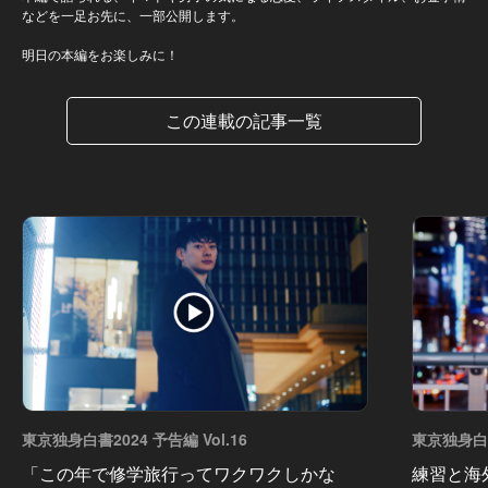
などを一足お先に、一部公開します。
明日の本編をお楽しみに！
この連載の記事一覧
東京独身白書2024 予告編 Vol.16
東京独身白書2
「この年で修学旅行ってワクワクしかな
練習と海