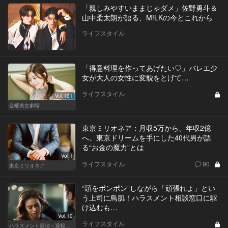
「親しみやすいままじゃダメ」佐野勇斗＆
山中柔太朗が語る、M!LKの今とこれから
ライフスタイル
「得意料理を作ってあげたい♡」バレエ少
女が大人の女性に変貌をとげて…
ライフスタイル
Vol.101
金曜美女劇場
東京ミリオネア：月収5万から、年収2億
へ。東京ドリームを手にした40代男が語
る“お金の魔力”とは
Vol.1
ライフスタイル
90
東京ミリオネア
“頭をポンポン”しながら「頑張れよ」とい
う上司に鳥肌！ハラスメント相談窓口に駆
け込むも…
Vol.10
ライフスタイル
ハラスメント探偵～通報編～