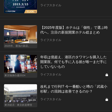
ライフスタイル
【2025年度版】ホテルは「個性」で選ぶ時
代へ。注目の新規開業ホテル総まとめ
ライフスタイル
Vol.3
2025年、最強の新店。
年収は億超え、港区のタワマンを購入した
開業医。何でも手に入る彼が唯一まだ手に
していないもの
Vol.26
ライフスタイル
東京独身白書2024
改札まで行列!? 今一番酷いと噂の「武蔵小
杉駅」の混雑は改善できるのか？
ライフスタイル
Vol.29
東洋経済・東京鉄道事情