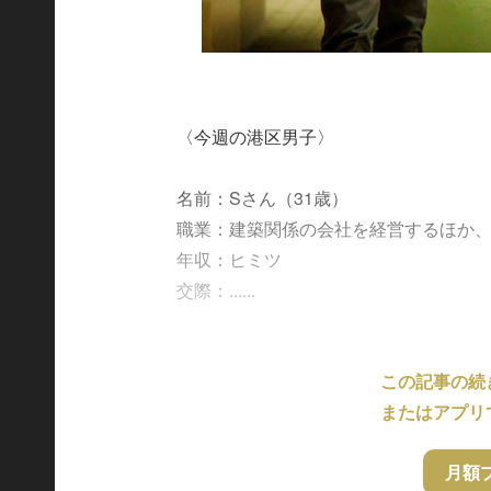
〈今週の港区男子〉
名前：Sさん（31歳）
職業：建築関係の会社を経営するほか
年収：ヒミツ
交際：......
この記事の続
またはアプリ
月額