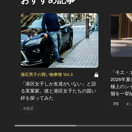
「モエ・
港区男子の買い物事情 Vol.3
2026年
「港区女子しか友達がいない」と語
極上のシ
る実業家。彼と港区女子たちの固い
舗を一挙
絆を探ってみた
PR
#
#港区