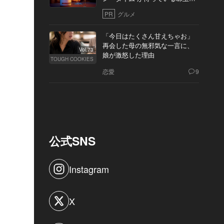
10軒
PR
グルメ
「今日はたくさん甘えちゃお」
再会した母の無邪気な一言に、
Vol.73
娘が激怒した理由
TOUGH COOKIES
恋愛
9
公式SNS
Instagram
X