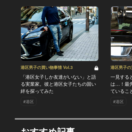
港区男子の買い物事情 Vol.3
港区男子の買
「港区女子しか友達がいない」と語
一見すると
る実業家。彼と港区女子たちの固い
は…！最
絆を探ってみた
ているこ
#港区
#港区
おすすめ記事