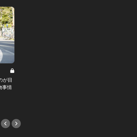
のが目
物事情