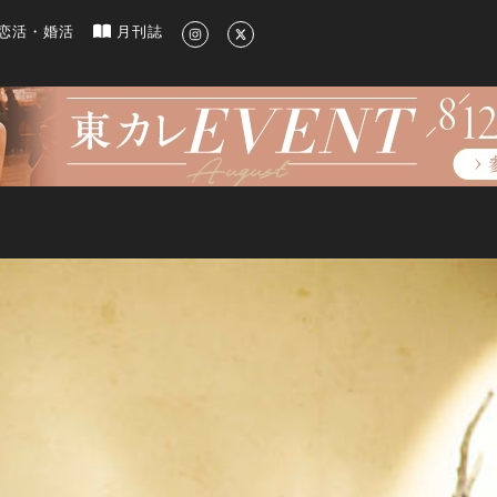
新のグルメ、洗練されたライフスタイル情報
恋活・婚活
月刊誌