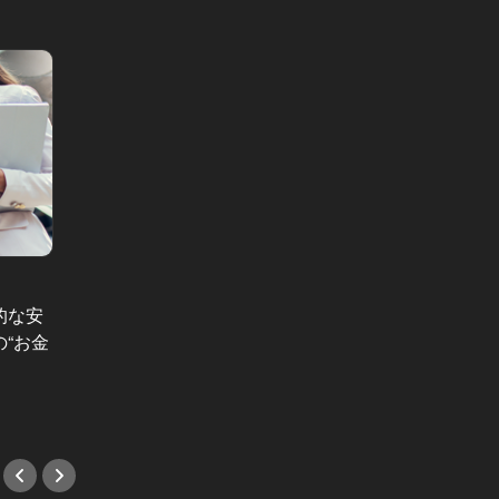
東京美女酒場 Vol.1
金曜美女劇
的な安
東京美女酒場：ソファで急接近！覚
元バレ
“お金
悟を決めたオンナの息づかいを間近
をとげ
で感じた、恵比寿での一夜
生”が
#小説