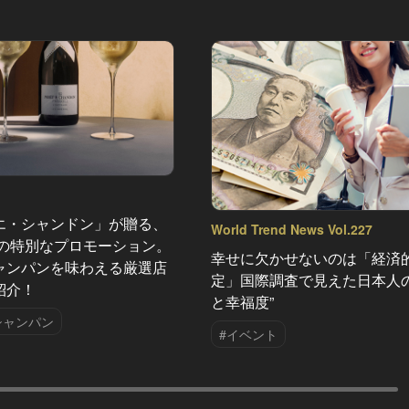
エ・シャンドン」が贈る、
World Trend News Vol.227
夏の特別なプロモーション。
幸せに欠かせないのは「経済
ャンパンを味わえる厳選店
定」国際調査で見えた日本人の
紹介！
と幸福度”
シャンパン
#イベント