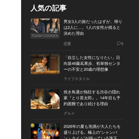
人気の記事
男女3人の旅だったはずが、帰り
は2人に…。1人の女性が残ると
Vol.74
決めた理由
TOUGH COOKIES
恋愛
6
「自立した女性になりたい」日
向坂46藤嶌果歩、初単独センタ
ーの不安と20歳の理想像
ライフスタイル
焼き鳥通が熱狂する渋谷の隠れ
家『とり茶太郎』。14年目も予
約困難であり続ける理由
グルメ
2026年の夏も泡酒が大人たちを
盛り上げる。極上の“シャンパ
ン・タイム”が待っている珠玉の