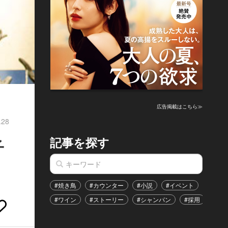
広告掲載はこちら≫
.28
記事を探す
子
#焼き鳥
#カウンター
#小説
#イベント
#港区
#ワイン
#ストーリー
#シャンパン
#採用
#恋