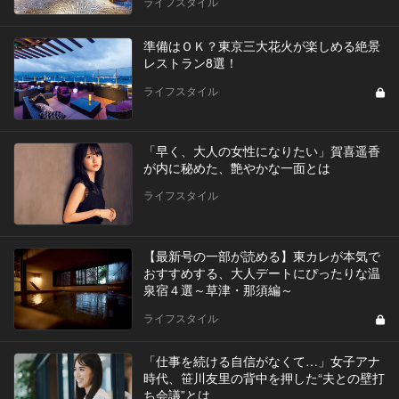
ライフスタイル
準備はＯＫ？東京三大花火が楽しめる絶景
レストラン8選！
ライフスタイル
「早く、大人の女性になりたい」賀喜遥香
が内に秘めた、艶やかな一面とは
ライフスタイル
【最新号の一部が読める】東カレが本気で
おすすめする、大人デートにぴったりな温
泉宿４選～草津・那須編～
ライフスタイル
「仕事を続ける自信がなくて…」女子アナ
時代、笹川友里の背中を押した“夫との壁打
ち会議”とは