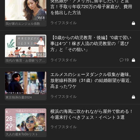
突然娘が「アメリカに留学したい」と宣
言！手取り年収720万の母子家庭が、費用
を捻出した方法
Vol.8
ライフスタイル
我が家のエンジェル係数
【0歳からの幼児教育・後編】“0歳で習い
事は4つ”！稼ぎ人流の幼児教室の「選び
方」と「その狙い」
Vol.3
ライフスタイル
19
現代の“教育・お受験”リアルドキュメント
エルメスのシェーヌダンクル収集が趣味。
放射線科医師（31歳）の結婚願望が最近、
高まったワケ
Vol.24
ライフスタイル
東京独身白書2024
横浜の海風に吹かれながら屋外で飲める！
今週末行くべきフェス・イベント３選
ライフスタイル
Vol.52
大人の週末ToDoリスト