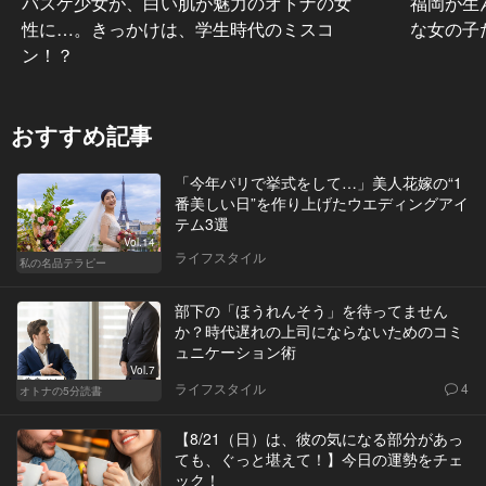
バスケ少女が、白い肌が魅力のオトナの女
福岡が生
性に…。きっかけは、学生時代のミスコ
な女の子
ン！？
おすすめ記事
「今年パリで挙式をして…」美人花嫁の“1
番美しい日”を作り上げたウエディングアイ
テム3選
Vol.14
ライフスタイル
私の名品テラピー
部下の「ほうれんそう」を待ってません
か？時代遅れの上司にならないためのコミ
ュニケーション術
Vol.7
ライフスタイル
4
オトナの5分読書
【8/21（日）は、彼の気になる部分があっ
ても、ぐっと堪えて！】今日の運勢をチェ
ック！