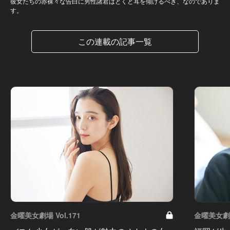
彼女たちの赤裸々な告白に男性諸君はとくと耳を傾けるべき、なのでありま
す。
この連載の記事一覧
金曜美女劇場 Vol.171
金曜美女劇場 