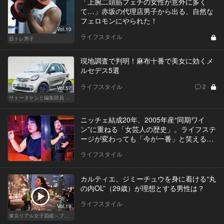
「上腕二頭筋フェチの女性が意外に多く
て…」赤坂の代理店男子から出る、自然な
フェロモンにやられた！
Vol.10
ライフスタイル
筋トレ男子
現地調査で判明！麻布十番で美女に効くメ
ルセデス5選
ライフスタイル
2
Vol.57
サトータケシと編集部員 船山の"CAR GENTSへの道"
ニッチェ結成20年、2005年産“同期ワイ
ン”に重ねる「女芸人の歴史」。ライフステ
ージが変わっても「今が一番」と笑える理
由
ライフスタイル
カルティエ、ジミーチュウを身に着ける“丸
の内OL”（29歳）が理想とする男性は？
ライフスタイル
Vol.19
東京リアル女子図鑑～プロローグ編～