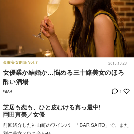
金曜美女劇場 Vol.7
2015.10.23
女優業か結婚か…悩める三十路美女のほろ
酔い酒場
#BAR
1
芝居も恋も、ひと皮むける真っ最中!
岡田真美／女優
前回紹介した神山町のワインバー「BAR SAITO」で、また
別の美女と待ち合わせ。