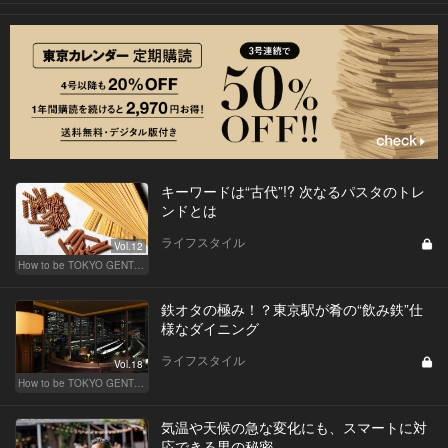
キーワードは“古代”!? 次なるパスタのトレ
ンドとは
ライフスタイル
Vol.12
How to be TOKYO GENTS 東京人よ、紳士たれ！
鉄オタの極み！？東京駅が肴の“飲み鉄”仕
様なダイニング
ライフスタイル
Vol.18
How to be TOKYO GENTS 東京人よ、紳士たれ！
気温や天候の急な変化にも、スマートに対
応できる男の秘密