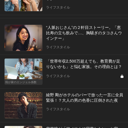
ライフスタイル
“人脈おじさん”の２軒目ストーリー。「恵
比寿の立ち飲みで…、胸騒ぎのタコさんウ
インナー」
ライフスタイル
「世帯年収2,500万超えでも、教育費が足
りないかも」と悩む家族。その理由とは？
ライフスタイル
Vol.2
我が家のエンジェル係数
綾野 剛がホテルのバーで放った一言に全員
緊張！？大人の男の色香に圧倒された夜
ライフスタイル