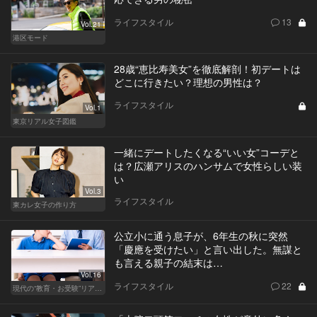
ライフスタイル
13
Vol.21
港区モード
28歳“恵比寿美女”を徹底解剖！初デートは
どこに行きたい？理想の男性は？
ライフスタイル
Vol.1
東京リアル女子図鑑
一緒にデートしたくなる“いい女”コーデと
は？広瀬アリスのハンサムで女性らしい装
い
Vol.3
ライフスタイル
東カレ女子の作り方
公立小に通う息子が、6年生の秋に突然
「慶應を受けたい」と言い出した。無謀と
も言える親子の結末は…
Vol.16
ライフスタイル
22
現代の“教育・お受験”リアルドキュメント