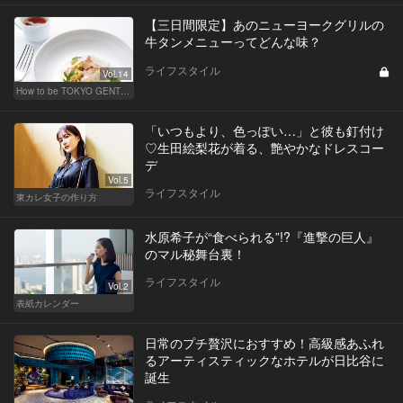
【三日間限定】あのニューヨークグリルの
牛タンメニューってどんな味？
ライフスタイル
Vol.14
How to be TOKYO GENTS 東京人よ、紳士たれ！
「いつもより、色っぽい…」と彼も釘付け
♡生田絵梨花が着る、艶やかなドレスコー
デ
Vol.5
ライフスタイル
東カレ女子の作り方
水原希子が“食べられる”!?『進撃の巨人』
のマル秘舞台裏！
ライフスタイル
Vol.2
表紙カレンダー
日常のプチ贅沢におすすめ！高級感あふれ
るアーティスティックなホテルが日比谷に
誕生