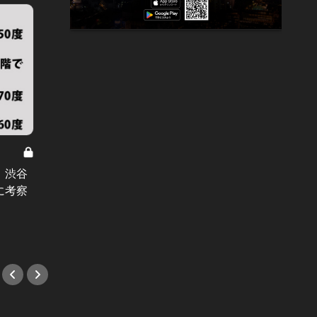
東洋経済・東京鉄道事情 Vol.69
東洋経済・
！渋谷
外国人には理解不能！ここが変だよ
東京メ
に考察
『東京の地下鉄路線図』
くい東
｢一体
#芸術
#歴史