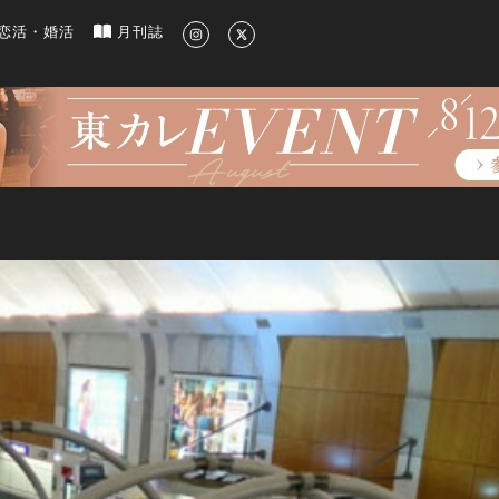
新のグルメ、洗練されたライフスタイル情報
恋活・婚活
月刊誌