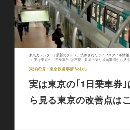
東京カレンダー | 最新のグルメ、洗練されたライフスタイル情報
実は東京の｢1日乗車券｣は不便！世界の乗り放題事情から見
東洋経済・東京鉄道事情 Vol.66
実は東京の｢1日乗車券
ら見る東京の改善点は