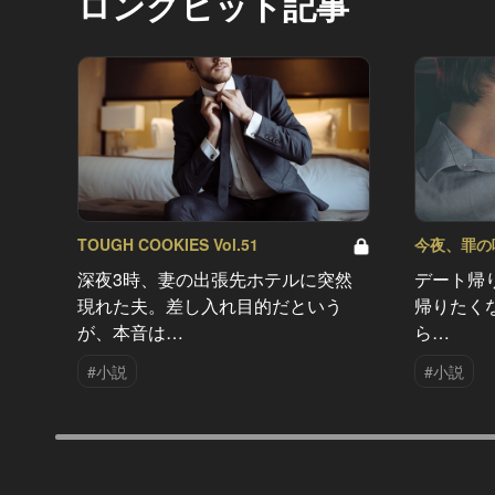
ロングヒット記事
TOUGH COOKIES Vol.51
今夜、罪の味を
深夜3時、妻の出張先ホテルに突然
デート帰
現れた夫。差し入れ目的だという
帰りたく
が、本音は…
ら…
#小説
#小説