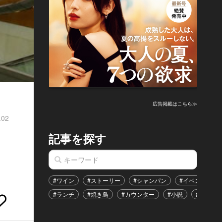
広告掲載はこちら≫
.02
記事を探す
#ワイン
#ストーリー
#シャンパン
#イベント
#ランチ
#焼き鳥
#カウンター
#小説
#恋愛