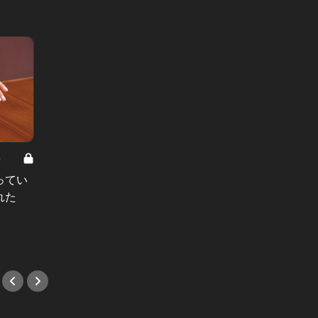
8
男と女の答えあわせ【A】 Vol.308
ってい
結婚願望ゼロだった27歳男性が、交
れた
際2年で突然プロポーズ。彼の心が
変わった“理由”とは
#小説