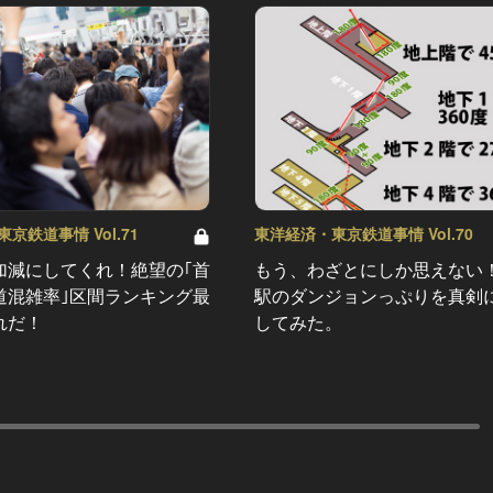
京鉄道事情 Vol.71
東洋経済・東京鉄道事情 Vol.70
加減にしてくれ！絶望の｢首
もう、わざとにしか思えない
道混雑率｣区間ランキング最
駅のダンジョンっぷりを真剣
れだ！
してみた。