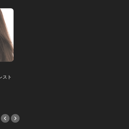
金曜美女劇場 Vol.34
レスト
「色男
このハーレー乗りの正体は、股下
が魅せ
76cmの美脚を誇るレースクイーン！
#デート