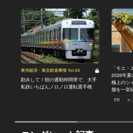
「モエ・
東洋経済・東京鉄道事情 Vol.65
2026年
勘弁して！朝の通勤時間帯で、大手
極上のシ
私鉄いちばんノロノロ運転選手権
舗を一挙
PR
#