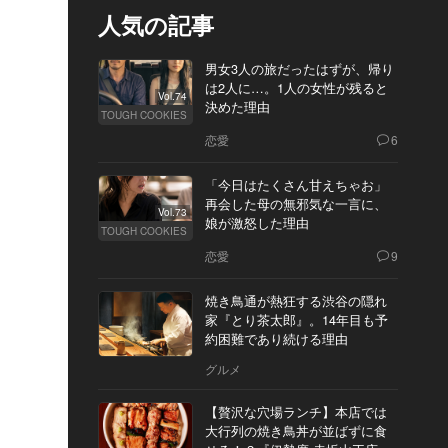
人気の記事
男女3人の旅だったはずが、帰り
は2人に…。1人の女性が残ると
Vol.74
決めた理由
TOUGH COOKIES
恋愛
6
「今日はたくさん甘えちゃお」
再会した母の無邪気な一言に、
Vol.73
娘が激怒した理由
TOUGH COOKIES
恋愛
9
焼き鳥通が熱狂する渋谷の隠れ
家『とり茶太郎』。14年目も予
約困難であり続ける理由
グルメ
【贅沢な穴場ランチ】本店では
大行列の焼き鳥丼が並ばずに食