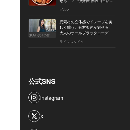
せる！？『伊勢廣 赤坂山王店』
へ
グルメ
異素材の立体感でドレープを美
しく纏う。有村架純が魅せる、
Vol.53
大人のオールブラックコーデ
東カレ女子の作り方
ライフスタイル
公式SNS
Instagram
X