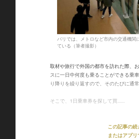
パリでは、メトロなど市内の交通機関
ている（筆者撮影）
取材や旅行で外国の都市を訪れた際、お
スに一日中何度も乗ることができる乗
り降りを繰り返すので、そのたびに通
そこで、1日乗車券を探して買......
この記事の続
またはアプリ