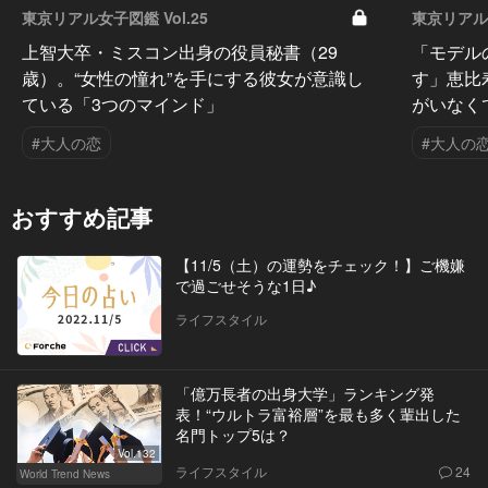
東京リアル女子図鑑 Vol.25
東京リアル女
上智大卒・ミスコン出身の役員秘書（29
「モデル
歳）。“女性の憧れ”を手にする彼女が意識し
す」恵比
ている「3つのマインド」
がいなく
#大人の恋
#大人の
おすすめ記事
【11/5（土）の運勢をチェック！】ご機嫌
で過ごせそうな1日♪
ライフスタイル
「億万長者の出身大学」ランキング発
表！“ウルトラ富裕層”を最も多く輩出した
名門トップ5は？
Vol.132
ライフスタイル
24
World Trend News