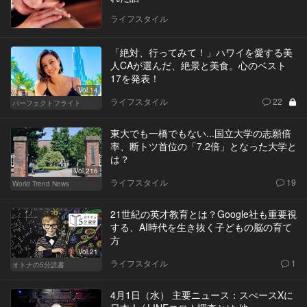
ライフスタイル
「絶対、行ってみて！」ハワイを愛する美
人CAが選んだ、絶景と美食。心のベスト
17を発表！
Vol.14
ライフスタイル
22
パーフェクトフライト
東大でも一橋でもない...国立大学の志願倍
率、断トツ首位の「7.2倍」となった大学と
は？
Vol.216
ライフスタイル
19
World Trend News
21世紀の英才教育とは？Google社も重要視
する、AI時代を生き抜く子どもの脳の育て
方
Vol.21
ライフスタイル
1
オトナの5分読書
4月1日（水） 主要ニュース：スぺースXに