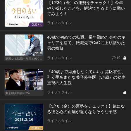
【12/30（金）の運勢をチェック！】今年
やり残したことを、解決できるように動い
てみよう！
ライフスタイル
40歳で初めての転職。長年勤めた会社のキ
ャリアを捨て、転職先でCxOに上り詰めた
男の軌跡
Vol.9
ライフスタイル
19
華麗なる転職～年収1,000万超の道～
「40歳まで結婚しなくていい」港区在住、
引く手あまたな美容外科医（34歳）の効率
重視の人生観
Vol.28
ライフスタイル
東京独身白書2024
【3/10（金）の運勢をチェック！】気にな
る彼と心の距離が近くなりそうな予感
ライフスタイル