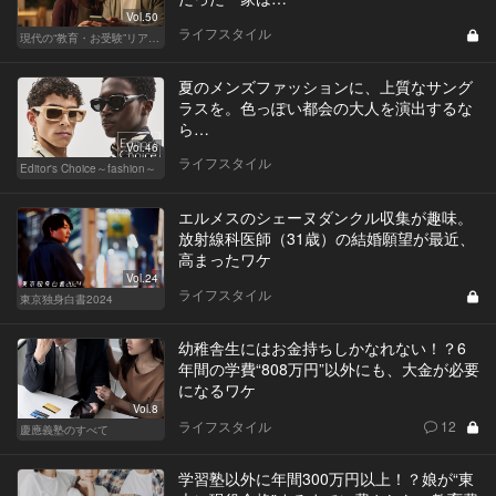
Vol.50
ライフスタイル
現代の“教育・お受験”リアルドキュメント
夏のメンズファッションに、上質なサング
ラスを。色っぽい都会の大人を演出するな
ら…
Vol.46
ライフスタイル
Editor's Choice～fashion～
エルメスのシェーヌダンクル収集が趣味。
放射線科医師（31歳）の結婚願望が最近、
高まったワケ
Vol.24
ライフスタイル
東京独身白書2024
幼稚舎生にはお金持ちしかなれない！？6
年間の学費“808万円”以外にも、大金が必要
になるワケ
Vol.8
ライフスタイル
12
慶應義塾のすべて
学習塾以外に年間300万円以上！？娘が“東