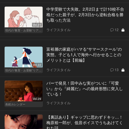
中学受験で大失敗。2月2日まで計10校不合
格だった親子が、2月3日から逆転合格を勝
ち取った方法
Vol.31
ライフスタイル
12
現代の“教育・お受験”リアルドキュメント
富裕層の家庭がハマる“サマースクール”の
実態。子ども1人で海外へ行かせることの
メリットとは【前編】
Vol.22
ライフスタイル
13
現代の“教育・お受験”リアルドキュメント
バーで発見！田中みな実がついに『可愛
い』から『綺麗だ』への最終形態に突入し
ている！
Vol.29
ライフスタイル
表紙カレンダー
【裏話あり】ギャップに思わずドキッ…！
梅原裕一郎が、低音ボイスでうちあけてく
れた話