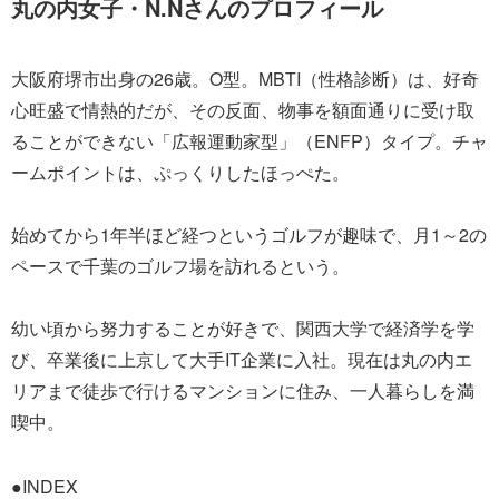
丸の内女子・N.Nさんのプロフィール
大阪府堺市出身の26歳。O型。MBTI（性格診断）は、好奇
心旺盛で情熱的だが、その反面、物事を額面通りに受け取
ることができない「広報運動家型」（ENFP）タイプ。チャ
ームポイントは、ぷっくりしたほっぺた。
始めてから1年半ほど経つというゴルフが趣味で、月1～2の
ペースで千葉のゴルフ場を訪れるという。
幼い頃から努力することが好きで、関西大学で経済学を学
び、卒業後に上京して大手IT企業に入社。現在は丸の内エ
リアまで徒歩で行けるマンションに住み、一人暮らしを満
喫中。
●INDEX