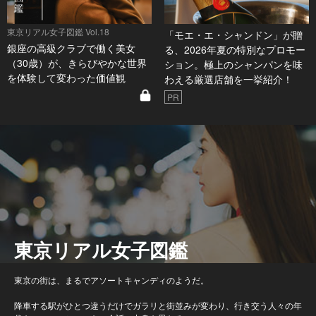
東京リアル女子図鑑 Vol.18
「モエ・エ・シャンドン」が贈
銀座の高級クラブで働く美女
る、2026年夏の特別なプロモー
（30歳）が、きらびやかな世界
ション。極上のシャンパンを味
を体験して変わった価値観
わえる厳選店舗を一挙紹介！
PR
東京リアル女子図鑑
東京の街は、まるでアソートキャンディのようだ。
降車する駅がひとつ違うだけでガラリと街並みが変わり、行き交う人々の年