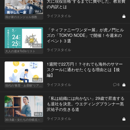
大に現役合格”するまでに費やした、教育費
の内訳とは
Vol.1
ライフスタイル
我が家のエンジェル係数
「ティファニーワンダー展」が虎ノ門ヒル
ズの「TOKYO NODE」で開催！今週末の
イベント３選
Vol.47
ライフスタイル
大人の週末ToDoリスト
1週間で22万円！？それでも海外のサマー
スクールに通わせたくなる理由とは【後
編】
Vol.23
ライフスタイル
6
現代の“教育・お受験”リアルドキュメント
「私は組織には向かない」29歳で昇進する
も退社を決意。ウエディングプランナー黒
沢祐子の生きる道
Vol.5
ライフスタイル
30.5歳～女たちの分岐点～