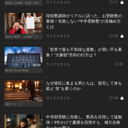
ライフスタイル
17
華麗なる転職～年収1,000万超の道～
現役塾講師がリアルに語った、お受験塾の
裏側！失敗しない“中学受験塾”の見極め方
とは
Vol.12
ライフスタイル
15
現代の“教育・お受験”リアルドキュメント
「世界で最も不気味な屋敷」が買い手を募
集！“大豪邸”売却の行方は？
ライフスタイル
21
Vol.92
World Trend News
なぜ港区に集まる男たちは、脱毛して体を
鍛え“美”を磨くのか
ライフスタイル
16
Vol.1
港区マインド
中等部受験に失敗し、塾高を目指して猛勉
強！9年かけて慶應を目指すも、補欠合格
だった一家は…