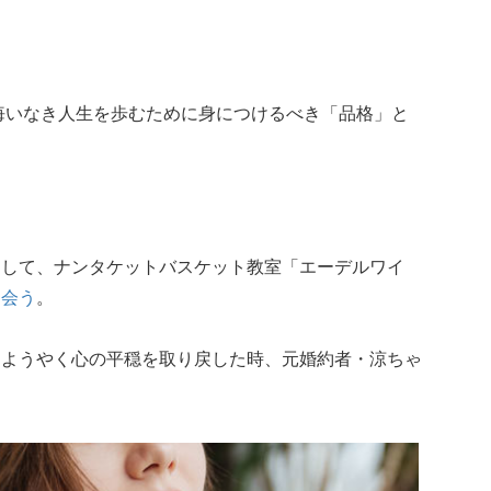
、悔いなき人生を歩むために身につけるべき「品格」と
にして、ナンタケットバスケット教室「エーデルワイ
出会う
。
、ようやく心の平穏を取り戻した時、元婚約者・涼ちゃ