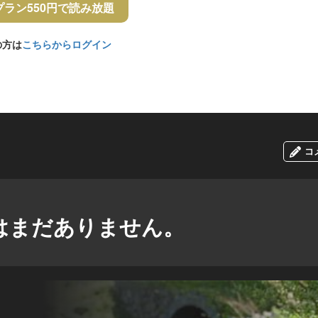
プラン550円で読み放題
の方は
こちらからログイン
コ
はまだありません。