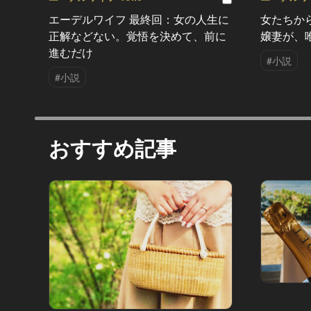
エーデルワイフ 最終回：女の人生に
女たちか
正解などない。覚悟を決めて、前に
嬢妻が、
進むだけ
#小説
#小説
おすすめ記事