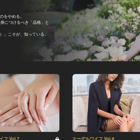
のをやめる。
に身につけるべき「品格」と
）」こそが、知っている。
 Vol.7
エーデルワイフ Vol.6