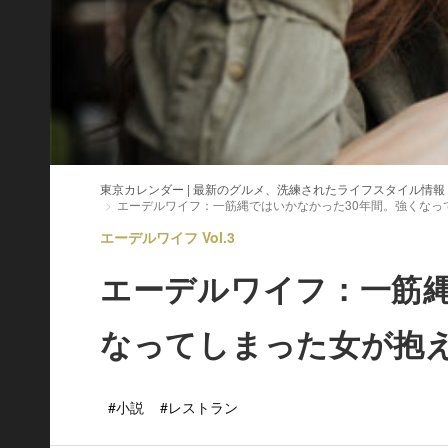
東京カレンダー | 最新のグルメ、洗練されたライフスタイル情報
エーデルワイフ：一筋縄ではいかなかった30年間。強くなっ
エーデルワイフ Vol.3
エーデルワイフ：一筋縄
なってしまった女が抱
#小説
#レストラン