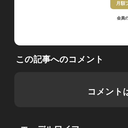
月額
会員
この記事へのコメント
コメント