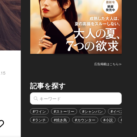
広告掲載はこちら≫
.15
記事を探す
#ワイン
#ストーリー
#シャンパン
#イベント
#ランチ
#焼き鳥
#カウンター
#小説
#恋愛