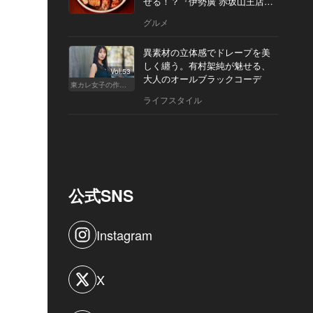
せる！？『伊勢廣 赤坂山王店』
へ
グルメ
異素材の立体感でドレープを美
しく纏う。有村架純が魅せる、
Vol.53
大人のオールブラックコーデ
東カレ女子の作り方
ライフスタイル
公式SNS
Instagram
X