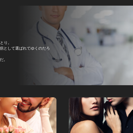
ひとり。
侶として選ばれてゆくのだろ
だ。