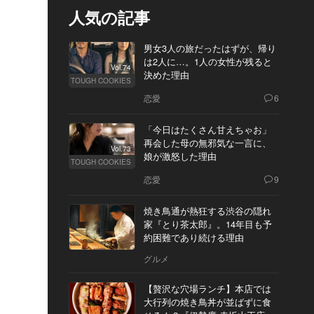
人気の記事
男女3人の旅だったはずが、帰り
は2人に…。1人の女性が残ると
Vol.74
決めた理由
TOUGH COOKIES
恋愛
6
「今日はたくさん甘えちゃお」
再会した母の無邪気な一言に、
Vol.73
娘が激怒した理由
TOUGH COOKIES
恋愛
9
焼き鳥通が熱狂する渋谷の隠れ
家『とり茶太郎』。14年目も予
約困難であり続ける理由
グルメ
【贅沢な穴場ランチ】本店では
大行列の焼き鳥丼が並ばずに食