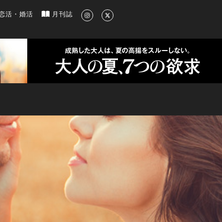
新のグルメ、洗練されたライフスタイル情報
恋活・婚活
月刊誌