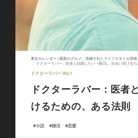
東京カレンダー | 最新のグルメ、洗練されたライフスタイル情報
ドクターラバー：医者と結婚したい一般OL。出会い続けるた
ドクターラバー Vol.1
ドクターラバー：医者と
けるための、ある法則
#小説
#婚活
#恋愛