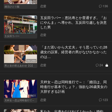
Vol.1
恋愛
136
婚活ひとり飯
五反田ラバー：恵比寿とか普通すぎ。『お
にやんま』へ導かれ、五反田引越しを決意
した男
Vol.1
恋愛
五反田ラバー
「まだ若いから大丈夫」そう思っていた28
歳女の誤算。経営者の男がなびかなかった
のは…
Vol.259
恋愛
24
男と女の答えあわせ【Q】
天秤女～恋は同時進行で～：「婚活は、同
時進行が基本でしょ？」強欲な26歳美女の
大胆すぎる計画
Vol.1
恋愛
123
天秤女～恋は同時進行で～
私たち、出逢わなければよかった：婚約