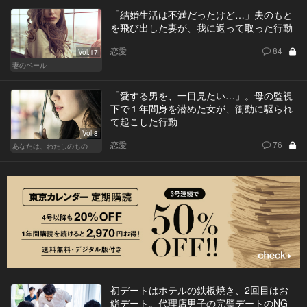
「結婚生活は不満だったけど…」夫のもと
を飛び出した妻が、我に返って取った行動
恋愛
84
Vol.17
妻のベール
「愛する男を、一目見たい…」。母の監視
下で１年間身を潜めた女が、衝動に駆られ
て起こした行動
Vol.8
恋愛
76
あなたは、わたしのもの
初デートはホテルの鉄板焼き、2回目はお
鮨デート。代理店男子の完璧デートのNG