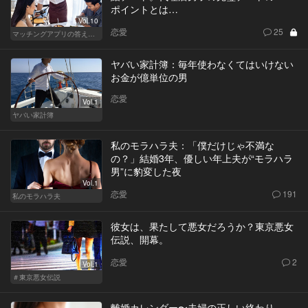
ポイントとは…
Vol.10
恋愛
25
マッチングアプリの答えあわせ【Q】～SEASON2～
ヤバい家計簿：毎年使わなくてはいけない
お金が億単位の男
恋愛
Vol.1
ヤバい家計簿
私のモラハラ夫：「僕だけじゃ不満な
の？」結婚3年、優しい年上夫が“モラハラ
男”に豹変した夜
Vol.1
恋愛
191
私のモラハラ夫
彼女は、果たして悪女だろうか？東京悪女
伝説、開幕。
恋愛
2
Vol.1
＃東京悪女伝説
離婚カレンダー〜夫婦の正しい終わり