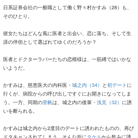
日系証券会社の一般職として働く野々村かすみ（28）も、
そのひとり。
彼女たちはどんな風に医者と出会い、恋に落ち、そして生
涯の伴侶として選ばれてゆくのだろうか？
医者とドクターラバーたちの恋模様は、一筋縄ではいかな
いようだ。
かすみは、慈恵医大の内科医・
城之内（34）
と
初デート
に
行くが、病院からの呼び出しですぐにお開きになってしま
う。一方、同期の
里帆
は、城之内の後輩・
浅見（32）
に誘
いを断られる。
かすみは城之内から2度目のデートに誘われたものの、再び
ドタキャンされてしまう。そんな折に
タケル
から飲みに誘