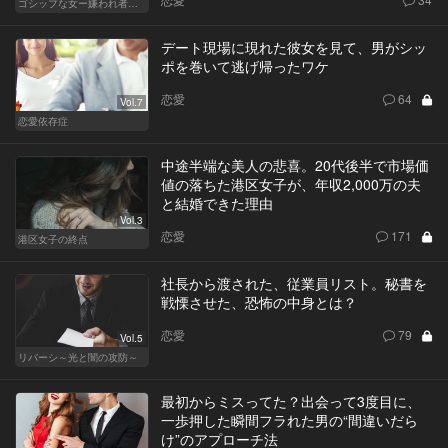
ゴシップな女ー嫌われ者のカレンが死んだー
デート現場に現れた彼女を見て、男がシッ
ポを巻いて逃げ帰ったワケ
恋愛
64
Vol.7
恋愛依存症
中途半端な美人の悲喜。20代後半で市場価
値の落ちた港区女子が、年収2,000万の夫
と結婚できた理由
Vol.3
恋愛
171
港区女子の終点
社長から渡された、従業員リスト。秘書を
戦慄させた、恐怖の中身とは？
恋愛
79
Vol.5
リバーシ～光と闇の攻防～
最初からミスってた？出会って3度目に、
一歩押した瞬間フラれた男の“間違いだら
け”のアプローチ法