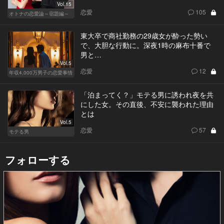
Vol.15
恋愛
105
オトナの恋愛論～宿題編～
東大卒で商社勤務の29歳女が酔った勢い
で、大胆な行動に。深夜1時の麻布十番で
男と…
Vol.5
恋愛
12
年収4,000万男子の恋愛事情
「泊まってく？」モテる男に誘われ夜を共
にした女。その直後、不安に襲われた理由
とは
Vol.5
恋愛
57
モテる男
フォローする