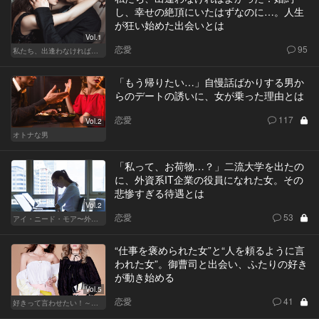
し、幸せの絶頂にいたはずなのに…。人生
が狂い始めた出会いとは
Vol.1
恋愛
95
私たち、出逢わなければよかった
「もう帰りたい…」自慢話ばかりする男か
らのデートの誘いに、女が乗った理由とは
恋愛
117
Vol.2
オトナな男
「私って、お荷物…？」二流大学を出たの
に、外資系IT企業の役員になれた女。その
悲惨すぎる待遇とは
Vol.2
恋愛
53
アイ・ニード・モア〜外資系オンナの欲望〜
“仕事を褒められた女”と“人を頼るように言
われた女”。御曹司と出会い、ふたりの好き
が動き始める
Vol.5
恋愛
41
好きって言わせたい！～正反対のふたり～