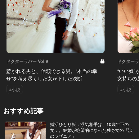
ドクターラバー Vol.9
ドクターラバ
惹かれる男と、信頼できる男。“本当の幸
“いい奴
せ”を考え尽くした女が下した決断
女持ちの
#小説
#小説
おすすめ記事
婚活ひとり飯：浮気相手は、10歳年下の
女…。結婚が絶望的になった独身女の「涙
のラザニア」