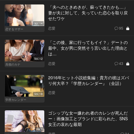
「夫へのときめきが、蘇ってきたかも…」
妻が夫に対して、失っていた恋心を取り戻
せたワケ
Vol.14
恋愛
95
恋するマザー
「この後、家に行ってもイイ？」デートの
最中、女が男に突然そう言い出した理由と
は…
Vol.12
恋愛
43
高嶺のカナ
2016年ヒット小説総集編：貴方の彼はズバ
リ何大卒？『学歴カレンダー』（全話）
恋愛
Vol.18
学歴カレンダー
ゴシップな女ー嫌われ者のカレンが死んだ
ー：画像加工とブランドに彩られた、SNS
女王の哀れな最期
Vol.1
恋愛
34