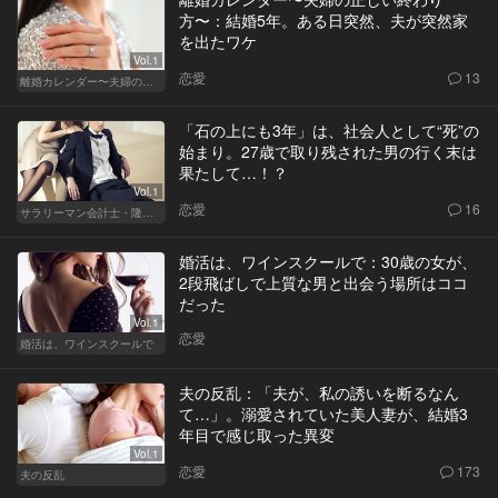
方〜：結婚5年。ある日突然、夫が突然家
を出たワケ
Vol.1
恋愛
13
離婚カレンダー〜夫婦の正しい終わり方〜
「石の上にも3年」は、社会人として“死”の
始まり。27歳で取り残された男の行く末は
果たして…！？
Vol.1
恋愛
16
サラリーマン会計士・隆一の迷い
婚活は、ワインスクールで：30歳の女が、
2段飛ばしで上質な男と出会う場所はココ
だった
Vol.1
恋愛
婚活は、ワインスクールで
夫の反乱：「夫が、私の誘いを断るなん
て…」。溺愛されていた美人妻が、結婚3
年目で感じ取った異変
Vol.1
恋愛
173
夫の反乱