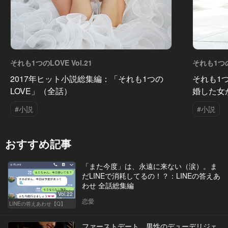
それも1つのLOVE Vol.21
それも1つのL
2017年ヒット小説総集編：「それも1つの
それも1つ
LOVE」（全話）
婚した女
#小説
#小説
おすすめ記事
「また今度」は、永遠に来ない（涙）。ま
だLINEで消耗してるの！？：LINEの答えあ
わせ 全話総集編
Vol.22
恋愛
LINEの答えあわせ【Q】
ファーストデート。男性のデューデリジェ