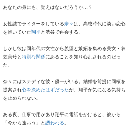
あなたの身にも、覚えはないだろうか…？
女性誌でライターをしている
奈々
は、高校時代に淡い恋心
を抱いていた
翔平
と渋谷で再会する。
しかし彼は同年代の女性から羨望と嫉妬を集める美女・衣
笠美玲と
特別な関係
にあることを知り心乱されるのだっ
た。
奈々にはステディな彼・優一がいる。結婚を前提に同棲を
提案され
心を決めたはずだった
が、翔平が気になる気持ち
を止められない。
ある夜、仕事で用があり翔平に電話をかけると、彼から
「今から逢おう」と
誘われる
。