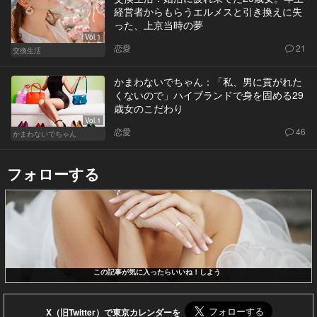
経営者からもらうエルメスと引き換えに失
った、上京当時の夢
Vol.1
恋愛
21
交換生活
かまわないでちゃん：「私、男に貢がれた
くないので」ハイブランドで身を固める29
歳女のこだわり
Vol.1
恋愛
46
かまわないでちゃん
フォローする
この記事が気に入ったらいいね！しよう
X（旧Twitter）で東京カレンダーを