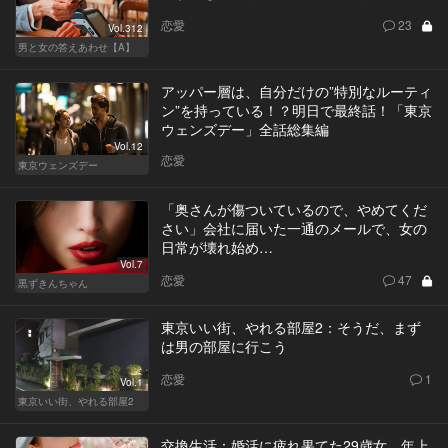
恋愛
23
Vol.312
男と女の答えあわせ【A】
アッパー層は、自分だけの”特別なルーティ
ン”を持っている！？明日で最終話！「東京
ウェンズデー」全話総集編
Vol.12
恋愛
東京ウェンズデー
「奥さんが傷ついているので、やめてくだ
さい」会社に届いた一通のメールで、女の
日常が壊れ始め…
Vol.7
恋愛
47
黒ずきんちゃん
東京いい街、やれる部屋2：そうだ、まず
は男の部屋に行こう
恋愛
1
Vol.1
東京いい街、やれる部屋2
交換生活：婚活に疲れ果てた29歳女。年上