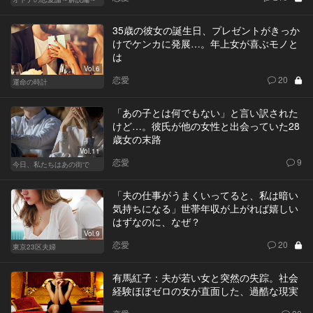
35歳の彼女の誕生日、プレゼントがきっか
けでケンカに発展…。年上女が喜ぶモノと
は
Vol.6
恋愛
20
運命の時計
「あの子とは何でもない」と言い訳された
けど…。彼氏が他の女性と出会っていた28
歳女の末路
Vol.11
恋愛
9
今日、私たちはあの街で
「夫の仕事がうまくいってると、私は暗い
気持ちになる」世帯年収が上がれば嬉しい
はずなのに、なぜ？
Vol.9
恋愛
20
東京23区夫婦
有馬紅子：夫が若い女と突然の失踪。社会
経験ほぼゼロの女が直面した、過酷な現実