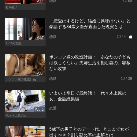
恋愛
80
Vol.1
有馬紅子
「恋愛はするけど、結婚に興味はない」と
豪語する34歳女医が直面した現実とは
恋愛
14
Vol.7
1／3の女医
ポンコツ嫁の改造計画：「あなたの子ども
は欲しくない」夫婦生活を拒む妻の、容赦
ない攻撃
Vol.1
恋愛
129
ポンコツ嫁の改造計画
いよいよ明日で最終話！「代々木上原の
女」全話総集編
恋愛
Vol.12
代々木上原の女
5歳下の男子とのデート代、どこまで女が
出すべき？割り勘比率の正解とは