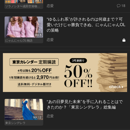
Vol.1
恋愛
18
ソラノシタ〜成田空港物語〜
“ゆるふわ系”が許されるのは何歳まで？可
愛いだけじゃ勝負できぬ、にゃんにゃんOL
の策略
Vol.5
恋愛
にゃんにゃんOL物語
“あの日夢見た未来”を手に入れることはで
きたのか？「東京シンデレラ」総集編
恋愛
Vol.12
東京シンデレラ