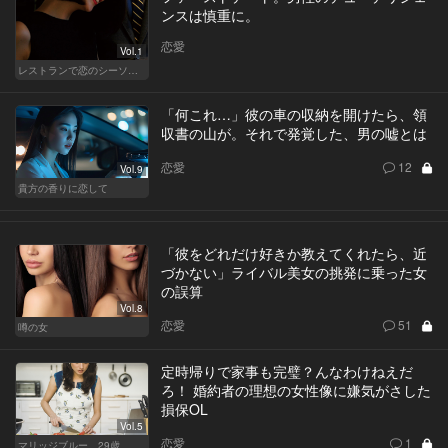
ンスは慎重に。
恋愛
Vol.1
レストランで恋のシーソーゲーム（WOMAN）
「何これ…」彼の車の収納を開けたら、領
収書の山が。それで発覚した、男の嘘とは
恋愛
12
Vol.9
貴方の香りに恋して
「彼をどれだけ好きか教えてくれたら、近
づかない」ライバル美女の挑発に乗った女
の誤算
Vol.8
恋愛
51
噂の女
定時帰りで家事も完璧？んなわけねえだ
ろ！ 婚約者の理想の女性像に嫌気がさした
損保OL
Vol.5
恋愛
1
マリッジブルー、29歳