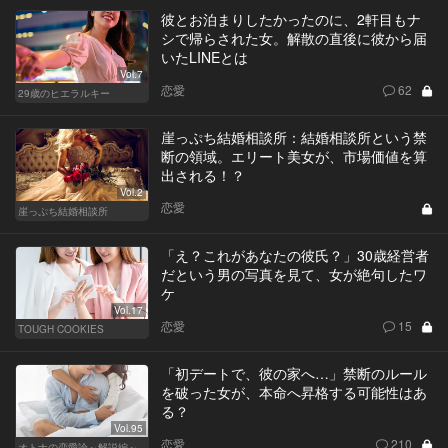
彼とお泊まりしたかったのに、2軒目もナ
シで帰らされた女。解散の直後に彼から届
いたLINEとは
Vol.7
恋愛
62
29歳のヒエラルキー
崖っぷち結婚相談所：結婚相談所という禁
断の領域。エリート美女が、市場価値を算
出される！？
Vol.2
恋愛
崖っぷち結婚相談所
「え？これがあなたの彼氏？」30歳経営者
だという男の写真を見て、女が絶句したワ
ケ
Vol.17
恋愛
15
TOUGH COOKIES
「初デートで、彼の家へ…」禁断のルール
を破った女が、本命へ昇格する可能性はあ
る？
Vol.95
恋愛
210
オトナの恋愛論～解説編～