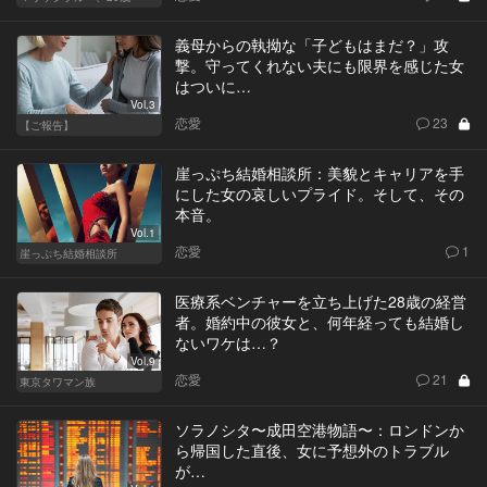
義母からの執拗な「子どもはまだ？」攻
撃。守ってくれない夫にも限界を感じた女
はついに…
Vol.3
恋愛
23
【ご報告】
崖っぷち結婚相談所：美貌とキャリアを手
にした女の哀しいプライド。そして、その
本音。
Vol.1
恋愛
1
崖っぷち結婚相談所
医療系ベンチャーを立ち上げた28歳の経営
者。婚約中の彼女と、何年経っても結婚し
ないワケは…？
Vol.9
恋愛
21
東京タワマン族
ソラノシタ〜成田空港物語〜：ロンドンか
ら帰国した直後、女に予想外のトラブル
が…