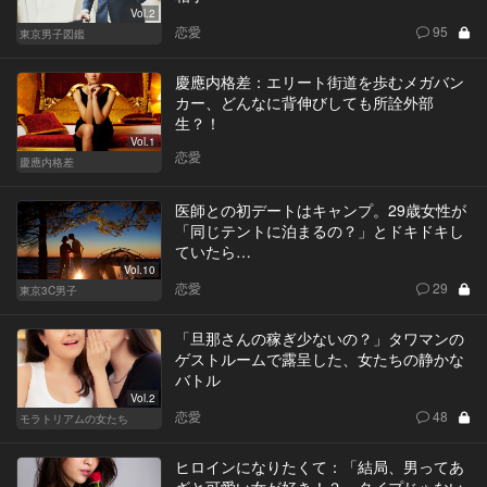
Vol.2
恋愛
95
東京男子図鑑
慶應内格差：エリート街道を歩むメガバン
カー、どんなに背伸びしても所詮外部
生？！
Vol.1
恋愛
慶應内格差
医師との初デートはキャンプ。29歳女性が
「同じテントに泊まるの？」とドキドキし
ていたら…
Vol.10
恋愛
29
東京3C男子
「旦那さんの稼ぎ少ないの？」タワマンの
ゲストルームで露呈した、女たちの静かな
バトル
Vol.2
恋愛
48
モラトリアムの女たち
ヒロインになりたくて：「結局、男ってあ