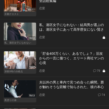
全話総集編
恋愛
Vol.11
京都クエスト
私、港区女子になれない：結局男が選ぶの
は、港区女子にあって高学歴女にない賢さ
恋愛
Vol.4
私、港区女子になれない
「貯金400万くらい、あるでしょ？」旧友
からの一言に傷つく、エリート商社マンの
心境
Vol.8
恋愛
79
深夜0時の分岐点
夫以外の男と車内で見つめ合った瞬間。唇
が触れそうな距離で知らされた、彼の本心
恋愛
74
Vol.3
黒塗りの扉