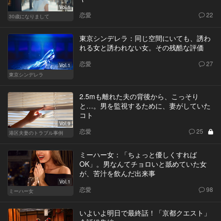
Vol.1
恋愛
22
30歳になりまして
東京シンデレラ：同じ空間にいても、誘わ
れる女と誘われない女。その残酷な評価
恋愛
27
Vol.1
東京シンデレラ
2.5mも離れた夫の背後から、こっそり
と…。男を監視するために、妻がしていた
コト
Vol.9
恋愛
25
港区夫妻のトラブル事例
ミーハー女：「ちょっと優しくすれば
OK」。男なんてチョロいと舐めていた女
が、苦汁を飲んだ出来事
Vol.1
恋愛
98
ミーハー女
いよいよ明日で最終話！「京都クエスト」