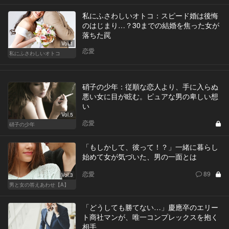
私にふさわしいオトコ：スピード婚は後悔
のはじまり…？30までの結婚を焦った女が
落ちた罠
Vol.1
恋愛
私にふさわしいオトコ
硝子の少年：従順な恋人より、手に入らぬ
悪い女に目が眩む。ピュアな男の卑しい想
い
Vol.5
恋愛
硝子の少年
「もしかして、彼って！？」一緒に暮らし
始めて女が気づいた、男の一面とは
恋愛
89
Vol.3
男と女の答えあわせ【A】
「どうしても勝てない…」慶應卒のエリー
ト商社マンが、唯一コンプレックスを抱く
相手