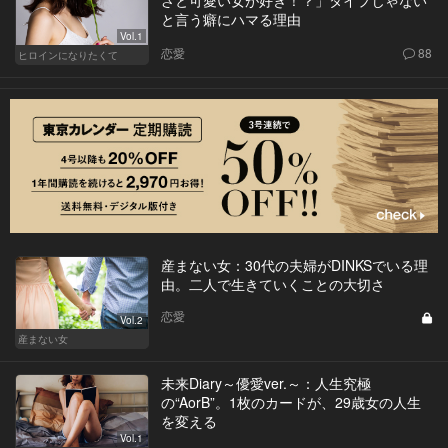
ざと可愛い女が好き！？」タイプじゃない
と言う癖にハマる理由
Vol.1
恋愛
88
ヒロインになりたくて
産まない女：30代の夫婦がDINKSでいる理
由。二人で生きていくことの大切さ
恋愛
Vol.2
産まない女
未来Diary～優愛ver.～：人生究極
の“AorB”。1枚のカードが、29歳女の人生
を変える
Vol.1