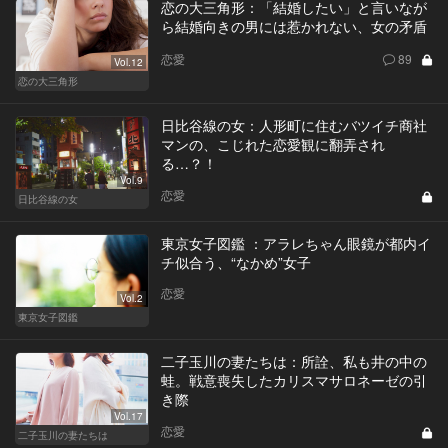
恋の大三角形：「結婚したい」と言いなが
ら結婚向きの男には惹かれない、女の矛盾
恋愛
89
Vol.12
恋の大三角形
日比谷線の女：人形町に住むバツイチ商社
マンの、こじれた恋愛観に翻弄され
る…？！
Vol.9
恋愛
日比谷線の女
東京女子図鑑 ：アラレちゃん眼鏡が都内イ
チ似合う、“なかめ”女子
恋愛
Vol.2
東京女子図鑑
二子玉川の妻たちは：所詮、私も井の中の
蛙。戦意喪失したカリスマサロネーゼの引
き際
Vol.17
恋愛
二子玉川の妻たちは