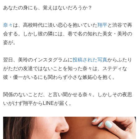
あなたの身にも、覚えはないだろうか？
奈々
は、高校時代に淡い恋心を抱いていた
翔平
と渋谷で再
会する。しかし彼の隣には、巷で名の知れた美女・美玲の
姿が。
翌日、美玲のインスタグラムに
投稿された写真
からふたり
がただの友達ではないことを知った奈々は、ステディな
彼・優一がいるにも関わらず小さな嫉妬心を抱く。
関係のないことだ、と言い聞かせる奈々。しかしその夜思
いがけず翔平からLINEが届く。