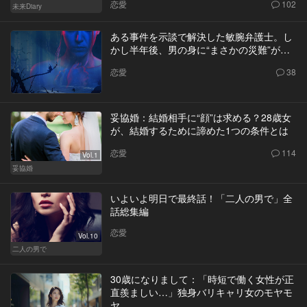
恋愛
102
未来Diary
ある事件を示談で解決した敏腕弁護士。し
かし半年後、男の身に“まさかの災難”が…
恋愛
38
妥協婚：結婚相手に“顔”は求める？28歳女
が、結婚するために諦めた1つの条件とは
恋愛
114
Vol.1
妥協婚
いよいよ明日で最終話！「二人の男で」全
話総集編
恋愛
Vol.10
二人の男で
30歳になりまして：「時短で働く女性が正
直羨ましい…」独身バリキャリ女のモヤモ
ヤ