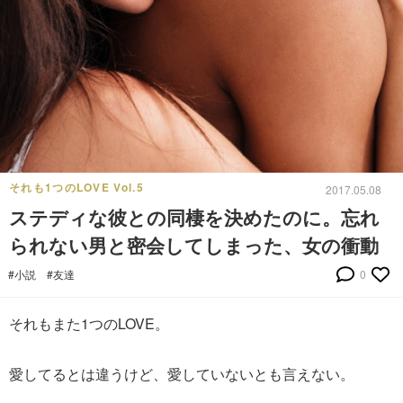
それも1つのLOVE Vol.5
2017.05.08
ステディな彼との同棲を決めたのに。忘れ
られない男と密会してしまった、女の衝動
#小説
#友達
0
それもまた1つのLOVE。
愛してるとは違うけど、愛していないとも言えない。