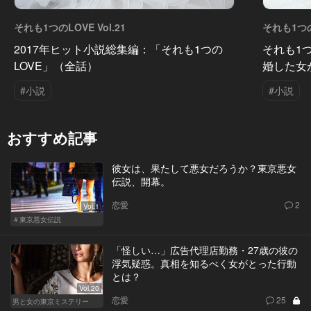
それも1つのLOVE Vol.21
それも1つのL
2017年ヒット小説総集編：「それも1つの
それも1つ
LOVE」（全話）
婚した女
#小説
#小説
おすすめ記事
彼女は、果たして悪女だろうか？東京悪女
伝説、開幕。
恋愛
2
Vol.1
＃東京悪女伝説
「怪しい…」広告代理店勤務・27歳の彼の
浮気疑惑。真相を知るべく女がとった行動
とは？
Vol.20
恋愛
25
男と女の東京ミステリー