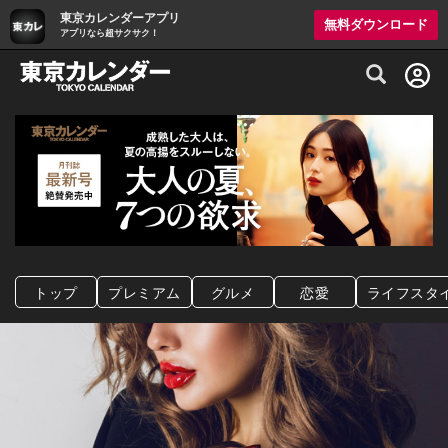
東京カレンダーアプリ
無料ダウンロード
アプリなら超サクサク！
グルメ情報・プレミアムレストラン予約サイト
トップ
プレミアム
グルメ
恋愛
ライフスタ