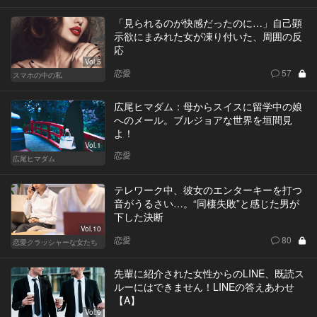
「見られるのが快感だったのに…」自己顕
示欲にまみれた女が凍り付いた、周囲の反
応
Vol.5
恋愛
57
スマホの中の私
広尾ヒマダム：母からスイスに留学中の娘
へのメール。ブルジョアな世界を垣間見
よ！
Vol.1
恋愛
広尾ヒマダム
テレワーク中、彼女のエンターキーを打つ
音がうるさい…。“同棲失敗”と感じた男が
下した決断
Vol.10
恋愛
80
恋愛クラッシャーな女たち
先輩に紹介された女性からのLINE、既読ス
ルーにはできません！LINEの答えあわせ
【A】
Vol.9