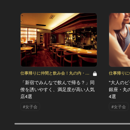
仕事帰りに仲間と飲み会！丸の内・品
仕事帰りに
川・新宿の人気店 Vol.6
川・新宿の人
「新宿でみんなで飲んで帰る？」同
"大人の
僚を誘いやすく、満足度が高い人気
銀座・丸
店4選
4選
#女子会
#女子会