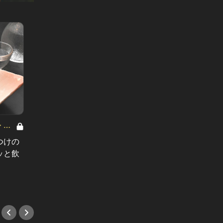
・品
仕事帰りに仲間と飲み会！丸の内・品
仕事帰
川・新宿の人気店 Vol.3
川・新宿の
つけの
丸の内OL御用達！仕事帰りの女子会
東京駅
ッと飲
なら、仲通りのど真ん中にある人気
る！会
店しかない！
#テラ
#シャンパン