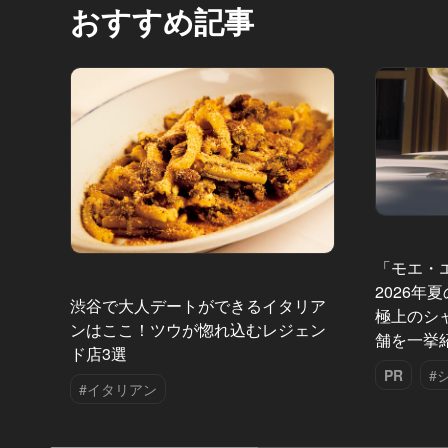
おすすめ記事
「モエ・
2026年
渋谷で大人デートができるイタリア
極上のシ
ンはここ！ツウが惚れ込むレジェン
舗を一挙
ド店3選
PR
#
#イタリアン