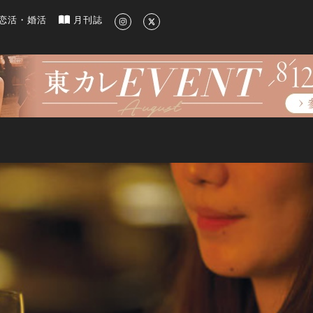
新のグルメ、洗練されたライフスタイル情報
恋活・婚活
月刊誌