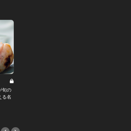
東カレの素敵な大人に必要なこと Vol.63
東カレ8月号は「リピーターの多い
が旬の
恵比寿
料理店」。行きつけにしたい店が、
える名
ター・
フルラインナップ！
楽しみ
#デート
#ステ