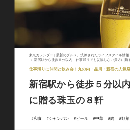
東京カレンダー | 最新のグルメ、洗練されたライフスタイル情報
新宿駅から徒歩５分以内！仕事帰りでも妥協しない貴方に贈
仕事帰りに仲間と飲み会！丸の内・品川・新宿の人気店 V
新宿駅から徒歩５分以
に贈る珠玉の８軒
#和食
#シャンパン
#ビール
#中華
#肉
#野菜