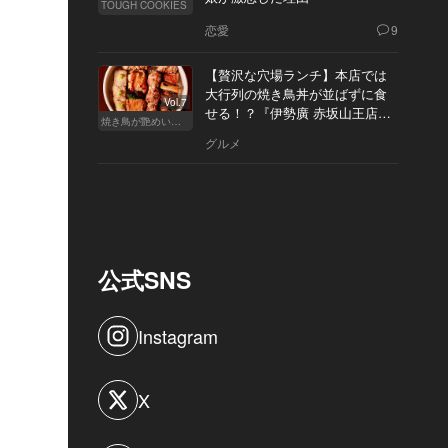
TOUGH COOKIES
恋愛
9
【贅沢な穴場ランチ】本店では
大行列の焼き鳥丼が並ばずに食
Vol.7
せる！？『伊勢廣 赤坂山王店』
焼き鳥が艶めいてきた
へ
グルメ
公式SNS
Instagram
X