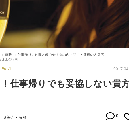
連載
仕事帰りに仲間と飲み会！丸の内・品川・新宿の人気店
る珠玉の８軒
ol.1
2017.04
内！仕事帰りでも妥協しない貴
0
#魚介・海鮮