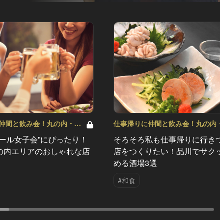
仲間と飲み会！丸の内・品
仕事帰りに仲間と飲み会！丸の内
気店 Vol.5
川・新宿の人気店 Vol.4
ビール女子会”にぴったり！
そろそろ私も仕事帰りに行き
の内エリアのおしゃれな店
店をつくりたい！品川でサク
める酒場3選
#和食