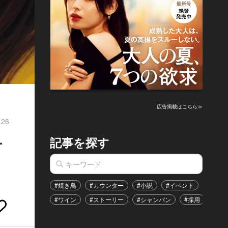
広告掲載はこちら≫
.26
記事を探す
方
#焼き鳥
#カウンター
#小説
#イベント
#港区
#ワイン
#ストーリー
#シャンパン
#採用
#恋