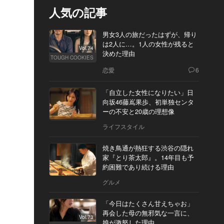
人気の記事
男女3人の旅だったはずが、帰り
は2人に…。1人の女性が残ると
Vol.74
決めた理由
TOUGH COOKIES
恋愛
6
「自立した女性になりたい」日
向坂46藤嶌果歩、初単独センタ
ーの不安と20歳の理想像
ライフスタイル
焼き鳥通が熱狂する渋谷の隠れ
家『とり茶太郎』。14年目も予
約困難であり続ける理由
グルメ
「今日はたくさん甘えちゃお」
再会した母の無邪気な一言に、
Vol.73
娘が激怒した理由