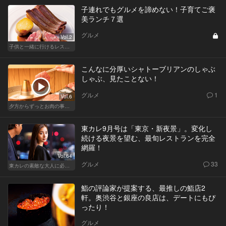
子連れでもグルメを諦めない！子育てご褒
美ランチ７選
グルメ
Vol.2
子供と一緒に行けるレストラン！東京にある家族の救世主！
こんなに分厚いシャトーブリアンのしゃぶ
しゃぶ、見たことない！
グルメ
1
Vol.6
夕方からずっとお肉の事を考えてる貴方へ
東カレ9月号は「東京・新夜景」。変化し
続ける夜景を望む、最旬レストランを完全
網羅！
Vol.64
グルメ
33
東カレの素敵な大人に必要なこと
鮨の評論家が提案する、最推しの鮨店2
軒。奥渋谷と銀座の良店は、デートにもぴ
ったり！
グルメ