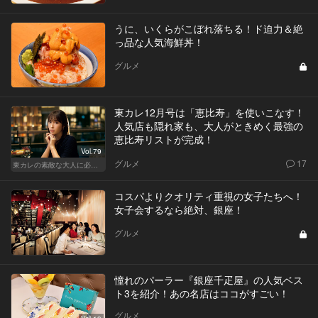
うに、いくらがこぼれ落ちる！ド迫力＆絶
っ品な人気海鮮丼！
グルメ
東カレ12月号は「恵比寿」を使いこなす！
人気店も隠れ家も、大人がときめく最強の
恵比寿リストが完成！
Vol.79
グルメ
17
東カレの素敵な大人に必要なこと
コスパよりクオリティ重視の女子たちへ！
女子会するなら絶対、銀座！
グルメ
憧れのパーラー『銀座千疋屋』の人気ベス
ト3を紹介！あの名店はココがすごい！
グルメ