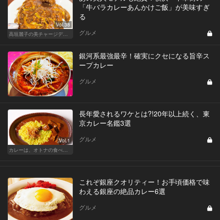
「牛バラカレーあんかけご飯」が美味すぎ
る
Vol.38
グルメ
高垣麗子の美チャージディナー
銀河系最強最辛！確実にクセになる旨辛ス
ープカレー
グルメ
長年愛されるワケとは?!20年以上続く、東
京カレー名鑑3選
グルメ
Vol.1
カレーは、オトナの食べ物です。
これぞ銀座クオリティー！お手頃価格で味
わえる銀座の絶品カレー6選
グルメ