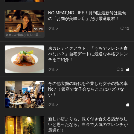
NO MEAT,NO LIFE！月刊誌最新号は最旬
の「お肉が美味い店」だけ厳選取材！
グルメ
12
Vol.28
東カレの素敵な大人に必要なこと
東カレテイクアウト：「うちでフレンチ食
べない？」自宅デートに最適な本格フレン
チをご紹介！
グルメ
2
その他大勢の時代を卒業した女子の指名率
No.1！銀座で女子会ならここはハズせな
い！
グルメ
新しい店よりも、長く付き合える店が欲し
いと思ったなら。白金で人気のフレンチが
最適だ！