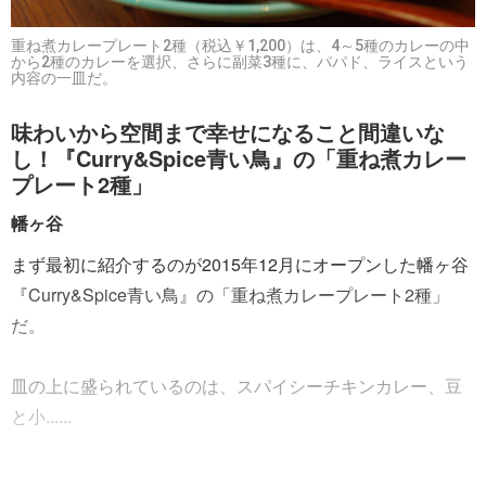
重ね煮カレープレート2種（税込￥1,200）は、4～5種のカレーの中
から2種のカレーを選択、さらに副菜3種に、パパド、ライスという
内容の一皿だ。
味わいから空間まで幸せになること間違いな
し！『Curry&Spice青い鳥』の「重ね煮カレー
プレート2種」
幡ヶ谷
まず最初に紹介するのが2015年12月にオープンした幡ヶ谷
『Curry&Spice青い鳥』の「重ね煮カレープレート2種」
だ。
皿の上に盛られているのは、スパイシーチキンカレー、豆
と小......