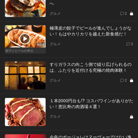
へ
グルメ
2
極薄皮の餃子でビールが進んでしょうがな
い！もはやカリカリを越えた新食感だ！
グルメ
3
Vol.3
餃子とビールの幸せ
すりガラスの向こう側で繰り広げられるの
は、ふたりを近付ける究極の焼肉体験！
グルメ
2
１本2000円台も!? コスパワインがありがた
い！恵比寿の肉酒場４選！
グルメ
今年のボージョレはヌーヴォーではない逸