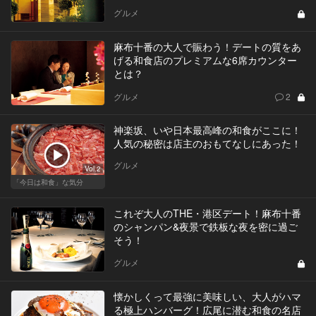
グルメ
麻布十番の大人で賑わう！デートの質をあ
げる和食店のプレミアムな6席カウンター
とは？
グルメ
2
神楽坂、いや日本最高峰の和食がここに！
人気の秘密は店主のおもてなしにあった！
グルメ
Vol.2
「今日は和食」な気分
これぞ大人のTHE・港区デート！麻布十番
のシャンパン&夜景で鉄板な夜を密に過ご
そう！
グルメ
懐かしくって最強に美味しい、大人がハマ
る極上ハンバーグ！広尾に潜む和食の名店