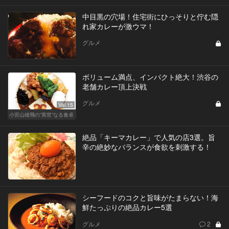
中目黒の穴場！住宅街にひっそりと佇む隠
れ家カレーが激ウマ！
グルメ
ボリューム満点、インパクト絶大！渋谷の
老舗カレー頂上決戦
グルメ
Vol.15
小宮山雄飛の“英世”なる食卓
絶品「キーマカレー」で人気の店3選。旨
辛の絶妙なバランスが食欲を刺激する！
シーフードのコクと旨味がたまらない！海
鮮たっぷりの絶品カレー5選
グルメ
2