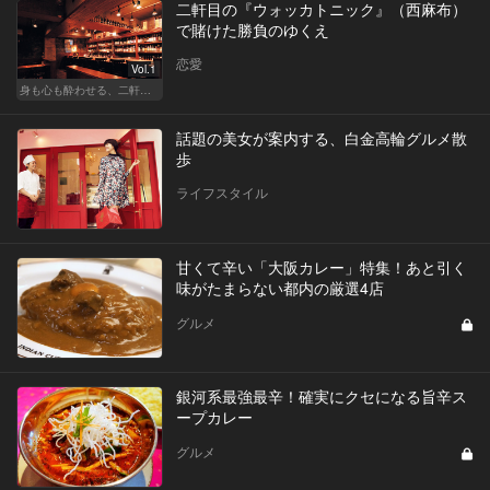
二軒目の『ウォッカトニック』（西麻布）
で賭けた勝負のゆくえ
恋愛
Vol.1
身も心も酔わせる、二軒目の切り札
話題の美女が案内する、白金高輪グルメ散
歩
ライフスタイル
甘くて辛い「大阪カレー」特集！あと引く
味がたまらない都内の厳選4店
グルメ
銀河系最強最辛！確実にクセになる旨辛ス
ープカレー
グルメ