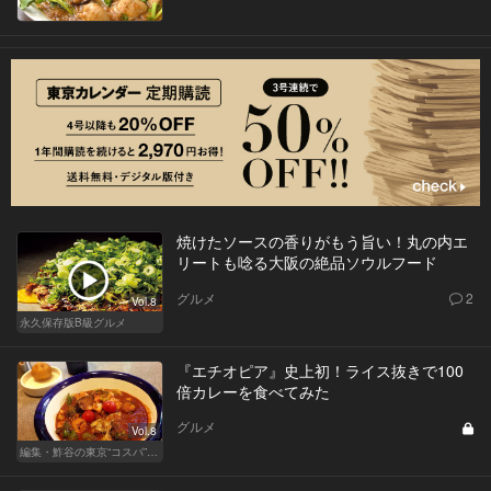
焼けたソースの香りがもう旨い！丸の内エ
リートも唸る大阪の絶品ソウルフード
グルメ
2
Vol.8
永久保存版B級グルメ
『エチオピア』史上初！ライス抜きで100
倍カレーを食べてみた
グルメ
Vol.8
編集・鮓谷の東京“コスパ”カレンダー