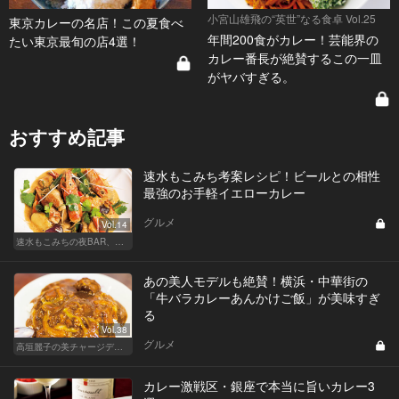
小宮山雄飛の“英世”なる食卓 Vol.25
東京カレーの名店！この夏食べ
年間200食がカレー！芸能界の
たい東京最旬の店4選！
カレー番長が絶賛するこの一皿
がヤバすぎる。
おすすめ記事
速水もこみち考案レシピ！ビールとの相性
最強のお手軽イエローカレー
グルメ
Vol.14
速水もこみちの夜BAR、夜メシ、夜レシピ
あの美人モデルも絶賛！横浜・中華街の
「牛バラカレーあんかけご飯」が美味すぎ
る
Vol.38
グルメ
高垣麗子の美チャージディナー
カレー激戦区・銀座で本当に旨いカレー3