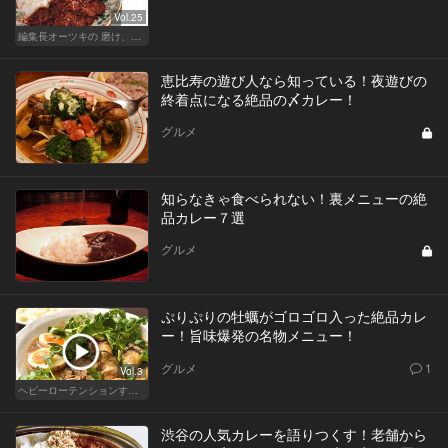
Vol.25
編集長オーツキの 磨け、バカ舌！ 学べ、オトナの遊び
恵比寿の遊び人なら知っている！夜遊びの
終着点になる絶品の〆カレー！
グルメ
知らなきゃ食べられない！裏メニューの絶
品カレー７選
グルメ
ぷりぷりの牡蠣がゴロゴロ入った絶品カレ
ー！旨味爆発の名物メニュー！
グルメ
1
Vol.3
ヘビーローテンションするカレー
渋谷の人気カレーを語りつくす！老舗から