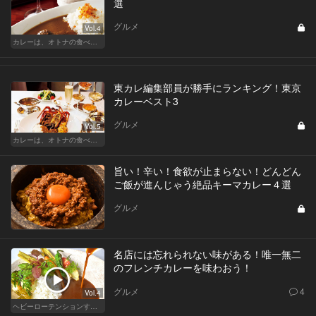
選
グルメ
Vol.4
カレーは、オトナの食べ物です。
東カレ編集部員が勝手にランキング！東京
カレーベスト3
グルメ
Vol.5
カレーは、オトナの食べ物です。
旨い！辛い！食欲が止まらない！どんどん
ご飯が進んじゃう絶品キーマカレー４選
グルメ
名店には忘れられない味がある！唯一無二
のフレンチカレーを味わおう！
グルメ
4
Vol.4
ヘビーローテンションするカレー