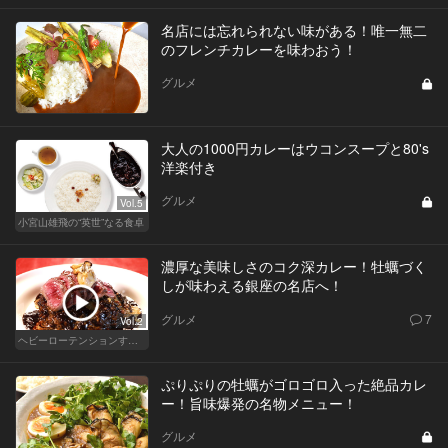
名店には忘れられない味がある！唯一無二
のフレンチカレーを味わおう！
グルメ
大人の1000円カレーはウコンスープと80's
洋楽付き
グルメ
Vol.5
小宮山雄飛の“英世”なる食卓
濃厚な美味しさのコク深カレー！牡蠣づく
しが味わえる銀座の名店へ！
グルメ
7
Vol.2
ヘビーローテンションするカレー
ぷりぷりの牡蠣がゴロゴロ入った絶品カレ
ー！旨味爆発の名物メニュー！
グルメ