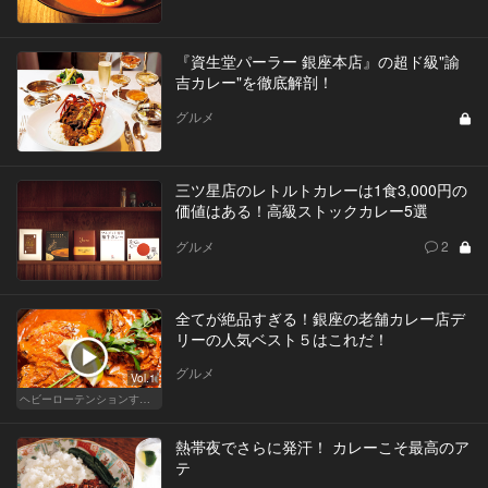
『資生堂パーラー 銀座本店』の超ド級"諭
吉カレー"を徹底解剖！
グルメ
三ツ星店のレトルトカレーは1食3,000円の
価値はある！高級ストックカレー5選
グルメ
2
全てが絶品すぎる！銀座の老舗カレー店デ
リーの人気ベスト５はこれだ！
グルメ
Vol.1
ヘビーローテンションするカレー
熱帯夜でさらに発汗！ カレーこそ最高のア
テ