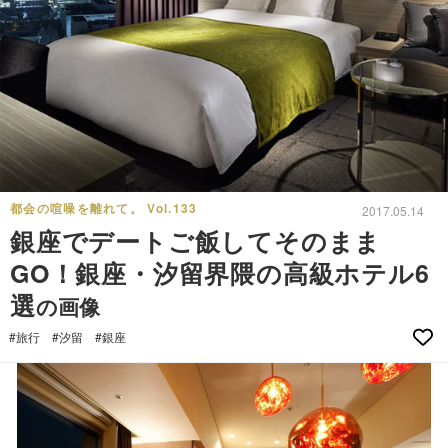
都会の喧噪を離れて。 Vol.133
2017.05.14
銀座でデートご飯してそのまま
GO！銀座・汐留界隈の高級ホテル6
選
の画像
#旅行
#汐留
#銀座