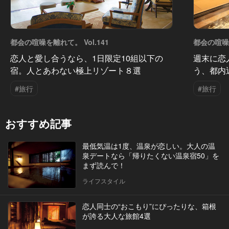
都会の喧噪を離れて。 Vol.141
都会の喧噪を
恋人と愛し合うなら、1日限定10組以下の
週末に恋
宿。人とあわない極上リゾート８選
う、都内
#旅行
#旅行
おすすめ記事
最低気温は1度、温泉が恋しい。大人の温
泉デートなら「帰りたくない温泉宿50」を
まず読んで！
ライフスタイル
恋人同士の“おこもり”にぴったりな、箱根
が誇る大人な旅館4選