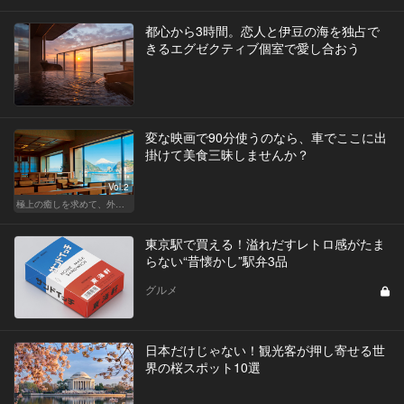
都心から3時間。恋人と伊豆の海を独占で
きるエグゼクティブ個室で愛し合おう
変な映画で90分使うのなら、車でここに出
掛けて美食三昧しませんか？
Vol.2
極上の癒しを求めて、外さない日本の名宿
東京駅で買える！溢れだすレトロ感がたま
らない“昔懐かし”駅弁3品
グルメ
日本だけじゃない！観光客が押し寄せる世
界の桜スポット10選