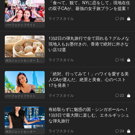
「食べて、観て、NYに恋をして」現地在住
の双子CAが、最強の女子旅プランを提案！
ライフスタイル
24
Vol.3
パーフェクトフライト
1泊2日の弾丸旅行で全て回れる？グルメな
現地人もお墨付きの、香港で絶対に外さな
い店12選
Vol.1
ライフスタイル
15
休日ジェットセッター【厳選スポット編】
「絶対、行ってみて！」ハワイを愛する美
人CAが選んだ、絶景と美食。心のベスト
17を発表！
Vol.14
ライフスタイル
22
パーフェクトフライト
有給取らずに魅惑の国・シンガポールへ！
1泊3日で最大限に楽しむ、エネルギッシュ
な弾丸旅行
Vol.5
ライフスタイル
24
休日ジェットセッター