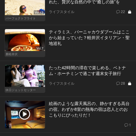
れた、贅沢な自然の中で“癒しの旅”を
ライフスタイル
22
Vol.13
パーフェクトフライト
ティラミス、バーニャカウダブームはここ
から始まっていた？軽井沢イタリアン・聖
地巡礼
Vol.7
裏軽井沢
たった42時間の滞在で楽しめる、ベトナ
ム・ホーチミンで過ごす週末女子旅行
ライフスタイル
28
Vol.6
休日ジェットセッター
絵画のような露天風呂の、静かすぎる高台
の宿。わずか8室の熱海の宿は恋人とのお
こもりにぴったりだ！
1