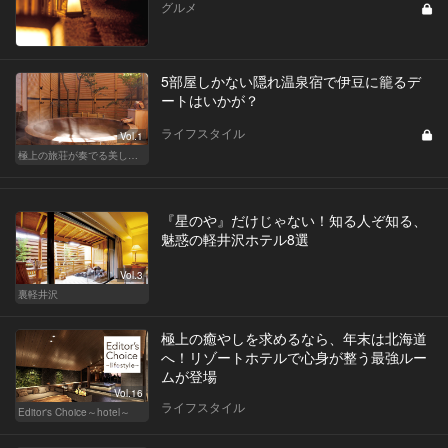
グルメ
5部屋しかない隠れ温泉宿で伊豆に籠るデ
ートはいかが？
ライフスタイル
Vol.1
極上の旅荘が奏でる美しき寛ぎ
『星のや』だけじゃない！知る人ぞ知る、
魅惑の軽井沢ホテル8選
Vol.3
裏軽井沢
極上の癒やしを求めるなら、年末は北海道
へ！リゾートホテルで心身が整う最強ルー
ムが登場
Vol.16
ライフスタイル
Editor's Choice～hotel～