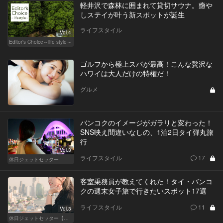
軽井沢で森林に囲まれて貸切サウナ。癒や
しステイが叶う新スポットが誕生
ライフスタイル
Vol.4
Editor's Choice～life style～
ゴルフから極上スパが最高！こんな贅沢な
ハワイは大人だけの特権だ！
グルメ
バンコクのイメージがガラリと変わった！
SNS映え間違いなしの、1泊2日タイ弾丸旅
行
Vol.3
ライフスタイル
17
休日ジェットセッター
客室乗務員が教えてくれた！タイ・バンコ
クの週末女子旅で行きたいスポット17選
ライフスタイル
11
Vol.3
休日ジェットセッター【厳選スポット編】