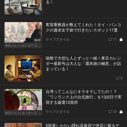
る！
客室乗務員が教えてくれた！タイ・バンコ
クの週末女子旅で行きたいスポット17選
ライフスタイル
11
Vol.3
休日ジェットセッター【厳選スポット編】
箱根で大切な人とずっと一緒！東京カレン
ダー最新号は大人な「週末旅の極意」が詰
まっている！
5
台湾ってこんなにキラキラしてたの！？
「ワンランク上の台北旅行」を1泊2日で実
現する厳選12箇所
Vol.2
ライフスタイル
13
休日ジェットセッター【厳選スポット編】
5部屋しかない隠れ温泉宿で伊豆に籠るデ