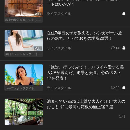
ートはいかが？
ライフスタイル
Vol.1
極上の旅荘が奏でる美しき寛ぎ
在住7年目女子が教える、シンガポール旅
行の魅力。とっておきの場所20選！
ライフスタイル
14
Vol.4
休日ジェットセッター【厳選スポット編】
「絶対、行ってみて！」ハワイを愛する美
人CAが選んだ、絶景と美食。心のベスト
17を発表！
Vol.14
ライフスタイル
22
パーフェクトフライト
泊まっているのは上質な大人だけ！“大人の
おこもり”に最高な箱根の極上宿７選
1