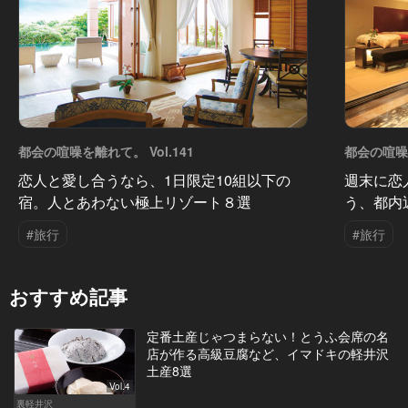
都会の喧噪を離れて。 Vol.141
都会の喧噪を
恋人と愛し合うなら、1日限定10組以下の
週末に恋
宿。人とあわない極上リゾート８選
う、都内
#旅行
#旅行
おすすめ記事
定番土産じゃつまらない！とうふ会席の名
店が作る高級豆腐など、イマドキの軽井沢
土産8選
Vol.4
裏軽井沢