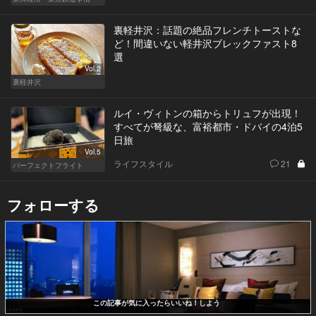
裏軽井沢：話題の絶品フレンチトーストな
ど！間違いない軽井沢ブレックファスト8
選
Vol.2
裏軽井沢
ルイ・ヴィトンの箱からトリュフが出現！
すべてが弩級な、富裕都市・ドバイの4泊5
日旅
Vol.5
ライフスタイル
21
パーフェクトフライト
フォローする
この記事が気に入ったらいいね！しよう