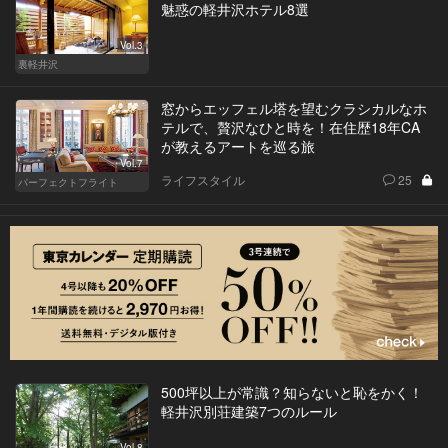
魅惑の軽井沢ホテル8選
Vol.3
裏軽井沢
窓からエッフェル塔を望むクラシカルなホ
テルで、贅沢なひと時を！在住歴18年CA
が教えるアートを巡る旅
Vol.7
ライフスタイル
25
パーフェクトフライト
500坪以上が常識？知らないと恥をかく！
軽井沢別荘建築7つのルール
Vol.8