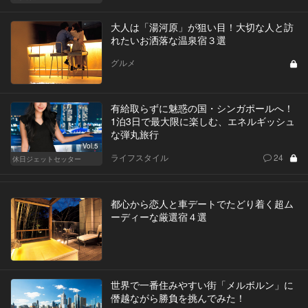
大人は「湯河原」が狙い目！大切な人と訪
れたいお洒落な温泉宿３選
グルメ
有給取らずに魅惑の国・シンガポールへ！
1泊3日で最大限に楽しむ、エネルギッシュ
な弾丸旅行
Vol.5
ライフスタイル
24
休日ジェットセッター
都心から恋人と車デートでたどり着く超ム
ーディーな厳選宿４選
世界で一番住みやすい街「メルボルン」に
僭越ながら勝負を挑んでみた！