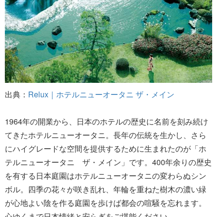
出典：
Relux｜ホテルニューオータニ ザ・メイン
1964年の開業から、日本のホテルの歴史に名前を刻み続け
てきたホテルニューオータニ。長年の伝統を生かし、さら
にハイグレードな空間を提供するために生まれたのが「ホ
テルニューオータニ ザ・メイン」です。400年余りの歴史
を有する日本庭園はホテルニューオータニの変わらぬシン
ボル。四季の花々が咲き乱れ、年輪を重ねた樹木の濃い緑
が心地よい陰を作る庭園を歩けば都会の喧騒を忘れます。
心ゆくまで日本情緒と安らぎをご堪能ください。