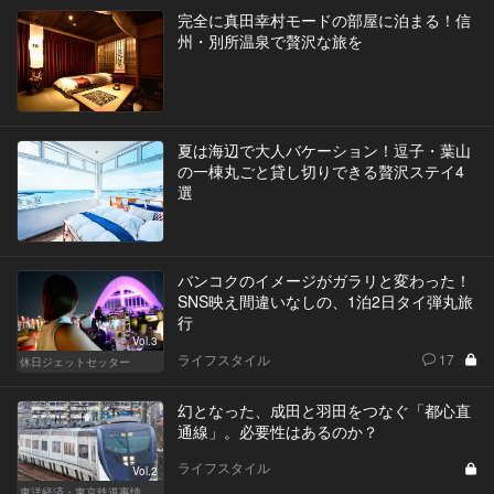
完全に真田幸村モードの部屋に泊まる！信
州・別所温泉で贅沢な旅を
夏は海辺で大人バケーション！逗子・葉山
の一棟丸ごと貸し切りできる贅沢ステイ4
選
バンコクのイメージがガラリと変わった！
SNS映え間違いなしの、1泊2日タイ弾丸旅
行
Vol.3
ライフスタイル
17
休日ジェットセッター
幻となった、成田と羽田をつなぐ「都心直
通線」。必要性はあるのか？
ライフスタイル
Vol.2
東洋経済・東京鉄道事情