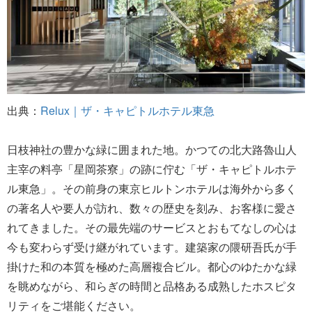
出典：
Relux｜ザ・キャピトルホテル東急
日枝神社の豊かな緑に囲まれた地。かつての北大路魯山人
主宰の料亭「星岡茶寮」の跡に佇む「ザ・キャピトルホテ
ル東急」。その前身の東京ヒルトンホテルは海外から多く
の著名人や要人が訪れ、数々の歴史を刻み、お客様に愛さ
れてきました。その最先端のサービスとおもてなしの心は
今も変わらず受け継がれています。建築家の隈研吾氏が手
掛けた和の本質を極めた高層複合ビル。都心のゆたかな緑
を眺めながら、和らぎの時間と品格ある成熟したホスピタ
リティをご堪能ください。