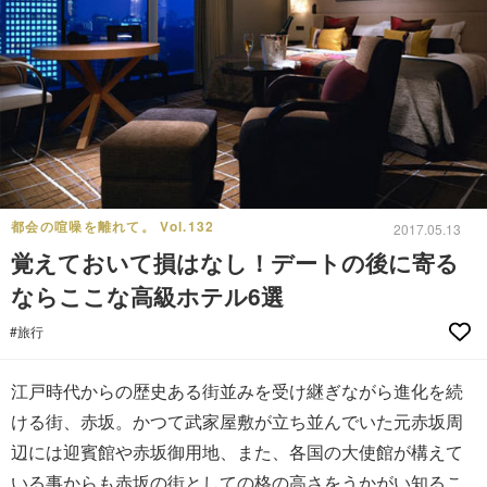
都会の喧噪を離れて。 Vol.132
2017.05.13
覚えておいて損はなし！デートの後に寄る
ならここな高級ホテル6選
#旅行
江戸時代からの歴史ある街並みを受け継ぎながら進化を続
ける街、赤坂。かつて武家屋敷が立ち並んでいた元赤坂周
辺には迎賓館や赤坂御用地、また、各国の大使館が構えて
いる事からも赤坂の街としての格の高さをうかがい知るこ