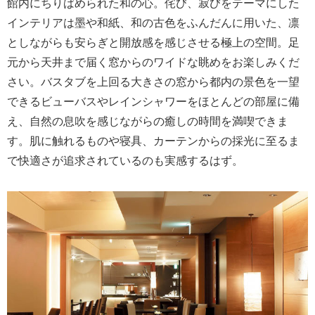
館内にちりばめられた和の心。侘び、寂びをテーマにした
インテリアは墨や和紙、和の古色をふんだんに用いた、凛
としながらも安らぎと開放感を感じさせる極上の空間。足
元から天井まで届く窓からのワイドな眺めをお楽しみくだ
さい。バスタブを上回る大きさの窓から都内の景色を一望
できるビューバスやレインシャワーをほとんどの部屋に備
え、自然の息吹を感じながらの癒しの時間を満喫できま
す。肌に触れるものや寝具、カーテンからの採光に至るま
で快適さが追求されているのも実感するはず。