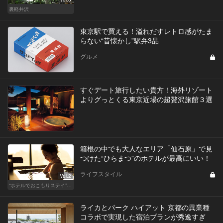
裏軽井沢
東京駅で買える！溢れだすレトロ感がたま
らない“昔懐かし”駅弁3品
グルメ
すぐデート旅行したい貴方！海外リゾート
よりグっとくる東京近場の超贅沢旅館３選
箱根の中でも大人なエリア「仙石原」で見
つけた“ひらまつ”のホテルが最高にいい！
ライフスタイル
Vol.2
“ホテルでおこもりステイ”が大人デートに最高の選択だ
ライカとパーク ハイアット 京都の異業種
コラボで実現した宿泊プランが秀逸すぎ