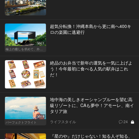
超気分転換！沖縄本島から更に南へ400キ
ロの楽園に逃避行
Vol.1
極上の癒しを求めて、外さない日本の名宿
絶品のお弁当で新年の運気を一気に上げよ
う！今年最初に食べる人気の駅弁はこれ
だ！
地中海の美しきオーシャンブルーを望む高
級リゾートに、CAも夢中！アモーレ、南イ
タリア旅
Vol.9
ライフスタイル
24
パーフェクトフライト
『星のや』だけじゃない！知る人ぞ知る、