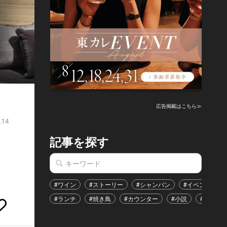
広告掲載はこちら≫
.14
記事を探す
#ワイン
#ストーリー
#シャンパン
#イベント
#ランチ
#焼き鳥
#カウンター
#小説
#恋愛