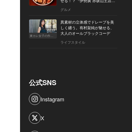
せる！？『伊勢廣 赤坂山王店』
へ
グルメ
異素材の立体感でドレープを美
しく纏う。有村架純が魅せる、
Vol.53
大人のオールブラックコーデ
東カレ女子の作り方
ライフスタイル
公式SNS
Instagram
X