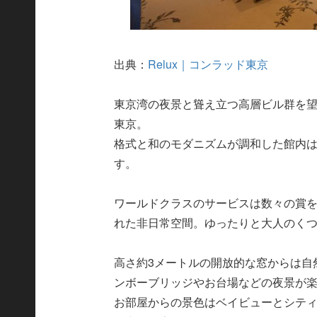
出典：
Relux｜コンラッド東京
東京湾の夜景と聳え立つ高層ビル群を
東京。
格式と和のモダニズムが調和した館内
す。
ワールドクラスのサービスは数々の賞
れた非日常空間。ゆったりと大人のく
高さ約3メートルの開放的な窓からは自
ンボーブリッジやお台場などの夜景が
お部屋からの景色はベイビューとシティ