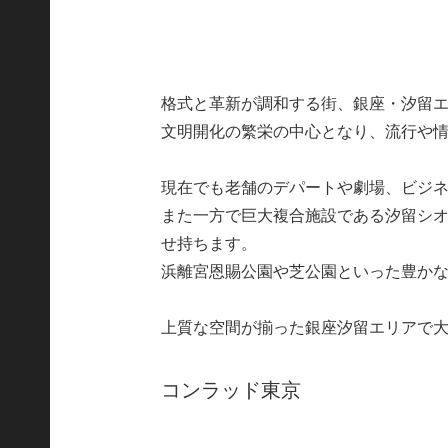
格式と革新が調和する街、銀座・汐留
文明開化の繁栄の中心となり、流行や
現在でも老舗のデパートや劇場、ビジ
また一方で巨大複合施設である汐留シ
せ持ちます。
浜離宮恩賜公園や芝公園といった豊か
上質な空間が揃った銀座汐留エリアで
コンラッド東京