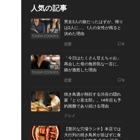
人気の記事
男女3人の旅だったはずが、帰り
は2人に…。1人の女性が残ると
Vol.74
決めた理由
TOUGH COOKIES
恋愛
6
「今日はたくさん甘えちゃお」
再会した母の無邪気な一言に、
Vol.73
娘が激怒した理由
TOUGH COOKIES
恋愛
9
焼き鳥通が熱狂する渋谷の隠れ
家『とり茶太郎』。14年目も予
約困難であり続ける理由
グルメ
【贅沢な穴場ランチ】本店では
大行列の焼き鳥丼が並ばずに食