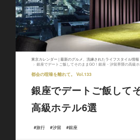
東京カレンダー | 最新のグルメ、洗練されたライフスタイル情報
銀座でデートご飯してそのままGO！銀座・汐留界隈の高級ホ
都会の喧噪を離れて。 Vol.133
銀座でデートご飯してそ
高級ホテル6選
#旅行
#汐留
#銀座