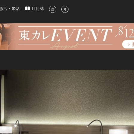
新のグルメ、洗練されたライフスタイル情報
恋活・婚活
月刊誌