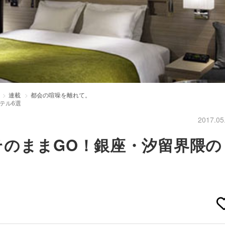
連載
都会の喧噪を離れて。
テル6選
2017.05
のままGO！銀座・汐留界隈の