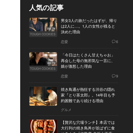
人気の記事
男女3人の旅だったはずが、帰り
は2人に…。1人の女性が残ると
Vol.74
決めた理由
TOUGH COOKIES
恋愛
6
「今日はたくさん甘えちゃお」
再会した母の無邪気な一言に、
Vol.73
娘が激怒した理由
TOUGH COOKIES
恋愛
9
焼き鳥通が熱狂する渋谷の隠れ
家『とり茶太郎』。14年目も予
約困難であり続ける理由
グルメ
【贅沢な穴場ランチ】本店では
大行列の焼き鳥丼が並ばずに食