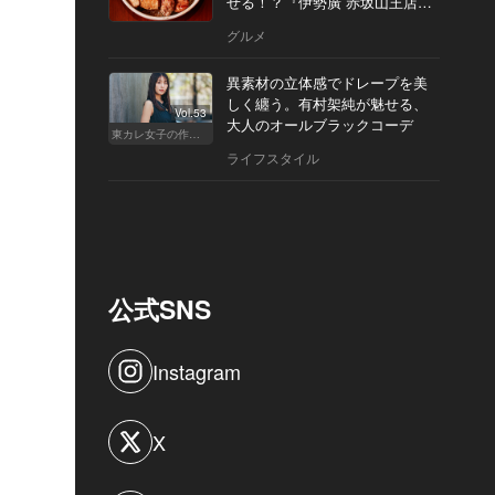
せる！？『伊勢廣 赤坂山王店』
へ
グルメ
異素材の立体感でドレープを美
しく纏う。有村架純が魅せる、
Vol.53
大人のオールブラックコーデ
東カレ女子の作り方
ライフスタイル
公式SNS
Instagram
X