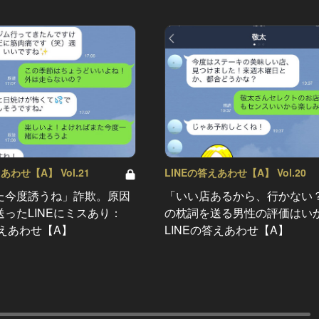
あわせ【A】 Vol.21
LINEの答えあわせ【A】 Vol.20
た今度誘うね」詐欺。原因
「いい店あるから、行かない
ったLINEにミスあり：
の枕詞を送る男性の評価はい
答えあわせ【A】
LINEの答えあわせ【A】