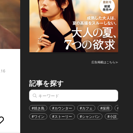
広告掲載はこちら≫
.16
記事を探す
#焼き鳥
#カウンター
#カフェ
#採用
#恋愛
#ワイン
#ストーリー
#シャンパン
#小説
#イ