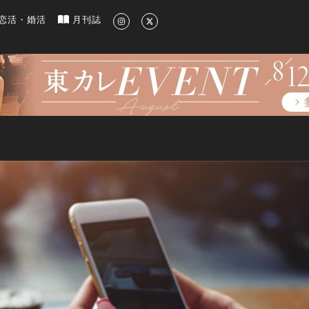
新のグルメ、洗練されたライフスタイル情報
恋活・婚活
月刊誌