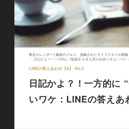
東京カレンダー | 最新のグルメ、洗練されたライフスタイル情報
日記かよ？！一方的に “俺通信”を送る男が結婚できないワケ：
LINEの答えあわせ【A】 Vol.2
日記かよ？！一方的に 
いワケ：LINEの答えあ