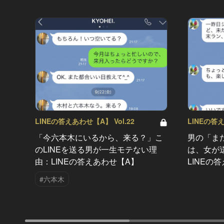
LINEの答えあわせ【A】 Vol.22
LINEの答え
「今六本木にいるから、来る？」こ
男の「ま
のLINEを送る男が一生モテない理
は、女が送
由：LINEの答えあわせ【A】
LINEの
#六本木