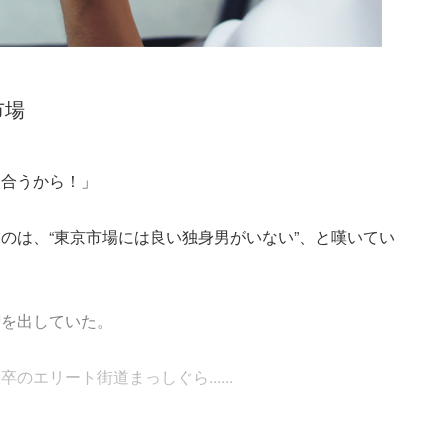
市場
、合うから！」
のは、“東京市場には良い独身男がいない”、と嘆いてい
精を出していた。
エリート街道まっしぐら......