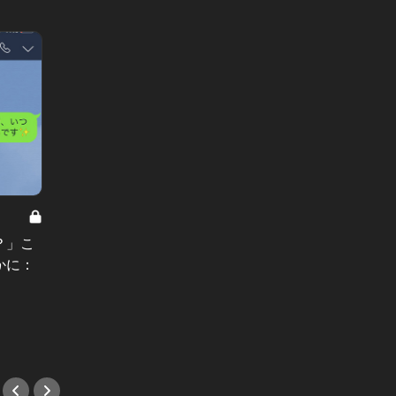
LINEの答えあわせ【A】 Vol.19
LINEの
？」こ
食事会後「あの子とLINEで繋げる
見落と
かに：
ね」。この真意に気付かぬ男は、女
決めと
の思うツボ：LINEの答えあわせ
える女
【A】
【A】
#友達
#エリ