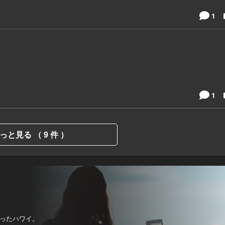
1
1
っと見る （ 9 件 ）
ったハワイ。