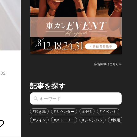
広告掲載はこちら≫
.02
記事を探す
#焼き鳥
#カウンター
#小説
#イベント
#港区
#ワイン
#ストーリー
#シャンパン
#採用
#恋