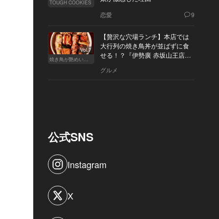
TOUGH COOKIES
恋愛
9
【贅沢な穴場ランチ】本店では
大行列の焼き鳥丼が並ばずに食
Vol.7
せる！？『伊勢廣 赤坂山王店』
焼き鳥が艶めいてきた
へ
グルメ
公式SNS
Instagram
X