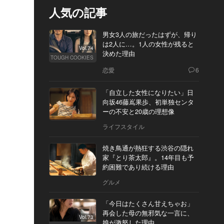
人気の記事
男女3人の旅だったはずが、帰り
は2人に…。1人の女性が残ると
Vol.74
決めた理由
TOUGH COOKIES
恋愛
6
「自立した女性になりたい」日
向坂46藤嶌果歩、初単独センタ
ーの不安と20歳の理想像
ライフスタイル
焼き鳥通が熱狂する渋谷の隠れ
家『とり茶太郎』。14年目も予
約困難であり続ける理由
グルメ
「今日はたくさん甘えちゃお」
再会した母の無邪気な一言に、
Vol.73
娘が激怒した理由