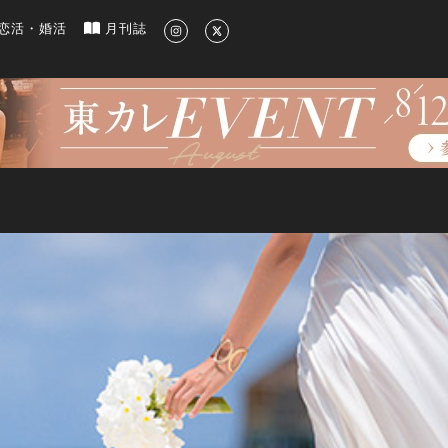
新のグルメ、洗練されたライフスタイル情報
恋活・婚活
月刊誌