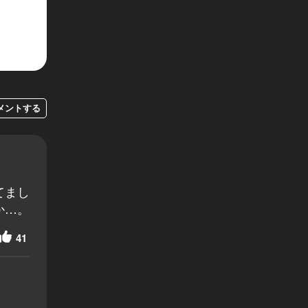
メントする
てまし
か…。
41