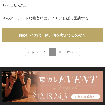
ちゃったんだ。
そのストレートな物言いに、ハナはしばし困惑する。
ハナは一体、何を考えてるのか？
‹‹ 前へ
1
2
3
次へ ››