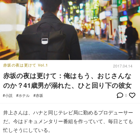
赤坂の夜は更けて Vol.1
2017.04.14
赤坂の夜は更けて：俺はもう、おじさんな
のか？41歳男が溺れた、ひと回り下の彼女
#小説
#ホテル
#赤坂
0
井上さんは、ハナと同じテレビ局に勤めるプロデューサー
だ。今はドキュメンタリー番組を作っていて、毎日とても
忙しそうにしている。