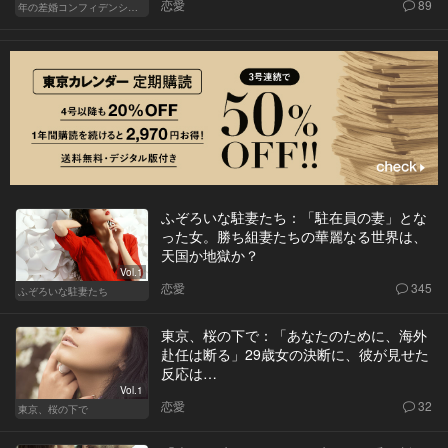
恋愛
89
年の差婚コンフィデンシャル
ふぞろいな駐妻たち：「駐在員の妻」とな
った女。勝ち組妻たちの華麗なる世界は、
天国か地獄か？
Vol.1
恋愛
345
ふぞろいな駐妻たち
東京、桜の下で：「あなたのために、海外
赴任は断る」29歳女の決断に、彼が見せた
反応は…
Vol.1
恋愛
32
東京、桜の下で