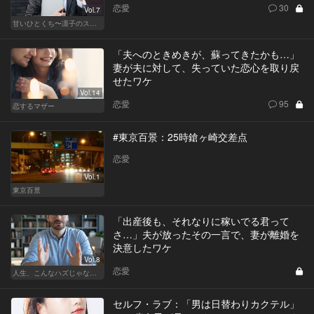
恋愛
30
Vol.7
甘いひとくち〜凛子のスイーツ探訪記〜
「夫へのときめきが、蘇ってきたかも…」
妻が夫に対して、失っていた恋心を取り戻
せたワケ
Vol.14
恋愛
95
恋するマザー
#東京百景：25時鎗ヶ崎交差点
恋愛
Vol.1
東京百景
「出産後も、それなりに稼いでる君って
さ…」夫が放ったその一言で、妻が離婚を
決意したワケ
Vol.8
恋愛
人生、こんなハズじゃなかった。～ハイスペの憂鬱～
セルフ・ラブ：「男は日替わりカクテル」