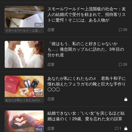
スモールワールド〜上流階級の社会〜：友
人の結婚式で受付を頼まれて、招待客リス
トに驚愕！そこには、ある人物が
Vol.1
恋愛
26
スモールワールド～上流階級の社会～
「彼はもう、私のこと好きじゃないか
も…」倦怠期カップルに訪れた、3年目の
分かれ道
恋愛
26
あなたが私にくれたもの♬ 君島十和子に
憧れ揃えたフェラガモの靴と巨大な手作り
◯◯◯
Vol.3
恋愛
あなたが私にくれたもの♬
結婚できない女：”いい女”を演じるほど結
婚は遠のく！29歳、愛を忘れた女の誤算
恋愛
1
Vol.2