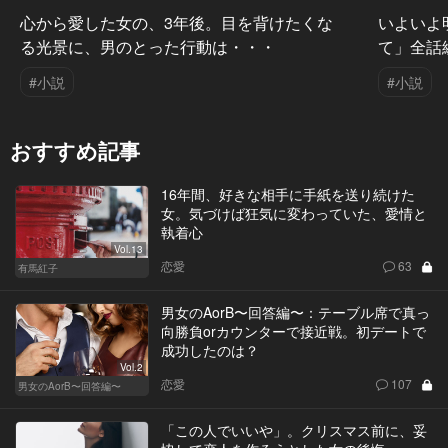
心から愛した女の、3年後。目を背けたくな
いよいよ
る光景に、男のとった行動は・・・
て」全話
#小説
#小説
おすすめ記事
16年間、好きな相手に手紙を送り続けた
女。気づけば狂気に変わっていた、愛情と
執着心
Vol.13
恋愛
63
有馬紅子
男女のAorB〜回答編〜：テーブル席で真っ
向勝負orカウンターで接近戦。初デートで
成功したのは？
Vol.2
恋愛
107
男女のAorB〜回答編〜
「この人でいいや」。クリスマス前に、妥