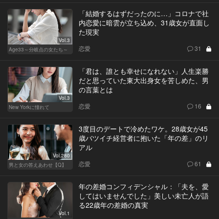
「結婚するはずだったのに…」コロナで社
内恋愛に暗雲が立ち込め、31歳女が直面し
た現実
Vol.3
恋愛
31
Age33～分岐点の女たち～
「君は、誰とも幸せになれない」人生楽勝
だと思っていた東大出身女を苦しめた、男
の言葉とは
Vol.3
恋愛
16
New Yorkに憧れて
3度目のデートで冷めたワケ。28歳女が45
歳バツイチ経営者に抱いた「年の差」のリ
アル
Vol.280
恋愛
61
男と女の答えあわせ【Q】
年の差婚コンフィデンシャル：「夫を、愛
してはいませんでした」美しい未亡人が語
る22歳年の差婚の真実
Vol.1