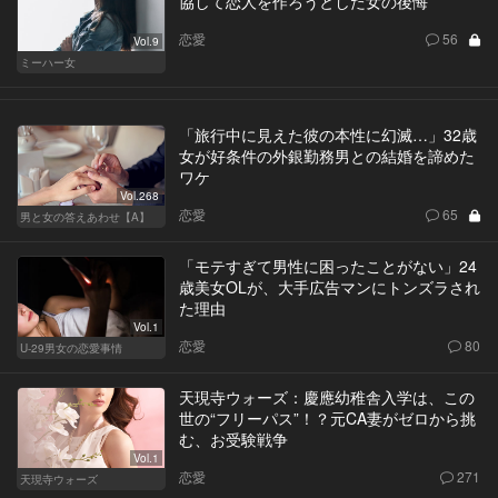
協して恋人を作ろうとした女の後悔
恋愛
56
Vol.9
ミーハー女
「旅行中に見えた彼の本性に幻滅…」32歳
女が好条件の外銀勤務男との結婚を諦めた
ワケ
Vol.268
恋愛
65
男と女の答えあわせ【A】
「モテすぎて男性に困ったことがない」24
歳美女OLが、大手広告マンにトンズラされ
た理由
Vol.1
恋愛
80
U-29男女の恋愛事情
天現寺ウォーズ：慶應幼稚舎入学は、この
世の“フリーパス”！？元CA妻がゼロから挑
む、お受験戦争
Vol.1
恋愛
271
天現寺ウォーズ