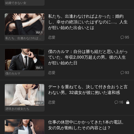
結婚できない女
私たち、出逢わなければよかった：婚約
し、幸せの絶頂にいたはずなのに…。人生
が狂い始めた出会いとは
Vol.1
恋愛
95
私たち、出逢わなければよかった
僕のカルマ：自分は勝ち組だと思い上がっ
ていた、年収2,000万超えの男。彼の人生
が狂い始めた日
Vol.1
恋愛
93
僕のカルマ
デートを重ねても、決して付き合おうと言
わない男。32歳女が彼に抱いた違和感
恋愛
16
Vol.7
遅咲きの彼女たち
仕事の休憩中にかかってきた1本の電話。
女の気が動転したその内容とは？