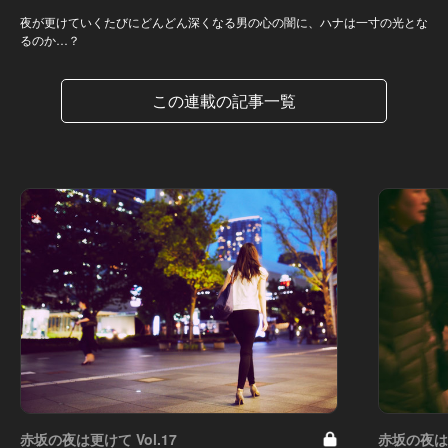
夜が更けていくたびにどんどん深くなる男の心の闇に、ハナは一寸の光とな
るのか…？
この連載の記事一覧
赤坂の夜は更けて Vol.17
赤坂の夜は更