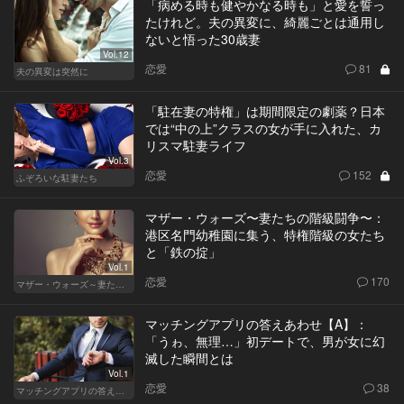
「病める時も健やかなる時も」と愛を誓っ
たけれど。夫の異変に、綺麗ごとは通用し
ないと悟った30歳妻
Vol.12
恋愛
81
夫の異変は突然に
「駐在妻の特権」は期間限定の劇薬？日本
では“中の上”クラスの女が手に入れた、カ
リスマ駐妻ライフ
Vol.3
恋愛
152
ふぞろいな駐妻たち
マザー・ウォーズ〜妻たちの階級闘争〜：
港区名門幼稚園に集う、特権階級の女たち
と「鉄の掟」
Vol.1
恋愛
170
マザー・ウォーズ～妻たちの階級闘争～
マッチングアプリの答えあわせ【A】：
「うゎ、無理…」初デートで、男が女に幻
滅した瞬間とは
Vol.1
恋愛
38
マッチングアプリの答えあわせ【A】～SEASON2～