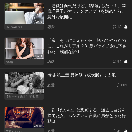
「恋愛は面倒だけど、結婚はしたい！」32
歳IT男子がマッチングアプリを始めたら、
意外な展開に…
Vol.8
恋愛
12
The WATCH
「寂しそうに見えたから、誘ってやったの
に」これがリアル？31歳バツイチ女に下さ
れた、残酷な評価
Vol.2
恋愛
94
#再婚
煮沸 第二章 最終話（拡大版）：支配
恋愛
209
Vol.6
【大ヒット御礼】煮沸 第二章
「謝りたいの」と懇願する、過去に自分を
捨てた女。ムシのいい言葉に男がとった行
動は
Vol.13
恋愛
42
必要ですか？