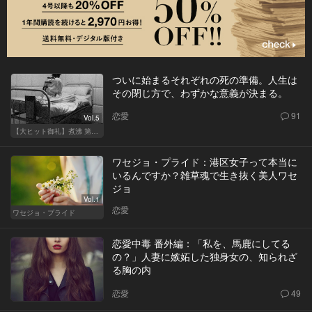
ついに始まるそれぞれの死の準備。人生は
その閉じ方で、わずかな意義が決まる。
恋愛
91
Vol.5
【大ヒット御礼】煮沸 第二章
ワセジョ・プライド：港区女子って本当に
いるんですか？雑草魂で生き抜く美人ワセ
ジョ
Vol.1
恋愛
ワセジョ・プライド
恋愛中毒 番外編：「私を、馬鹿にしてる
の？」人妻に嫉妬した独身女の、知られざ
る胸の内
恋愛
49