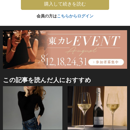
購入して続きを読む
会員の方は
こちらからログイン
この記事を読んだ人におすすめ