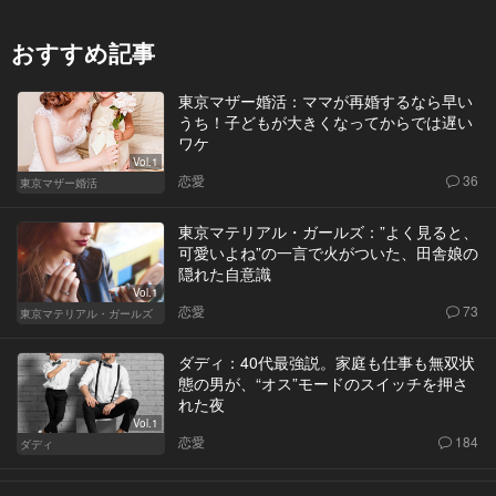
おすすめ記事
東京マザー婚活：ママが再婚するなら早い
うち！子どもが大きくなってからでは遅い
ワケ
Vol.1
恋愛
36
東京マザー婚活
東京マテリアル・ガールズ：”よく見ると、
可愛いよね”の一言で火がついた、田舎娘の
隠れた自意識
Vol.1
恋愛
73
東京マテリアル・ガールズ
ダディ：40代最強説。家庭も仕事も無双状
態の男が、“オス”モードのスイッチを押さ
れた夜
Vol.1
恋愛
184
ダディ