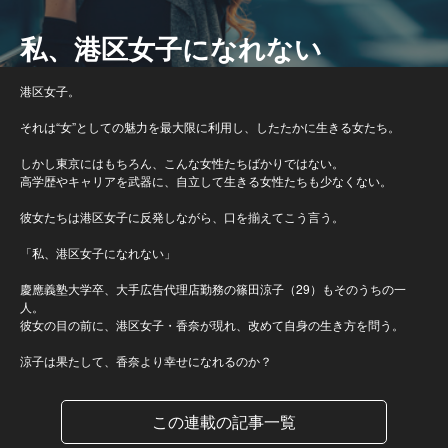
私、港区女子になれない
港区女子。
それは“女”としての魅力を最大限に利用し、したたかに生きる女たち。
しかし東京にはもちろん、こんな女性たちばかりではない。
高学歴やキャリアを武器に、自立して生きる女性たちも少なくない。
彼女たちは港区女子に反発しながら、口を揃えてこう言う。
「私、港区女子になれない」
慶應義塾大学卒、大手広告代理店勤務の篠田涼子（29）もそのうちの一
人。
彼女の目の前に、港区女子・香奈が現れ、改めて自身の生き方を問う。
涼子は果たして、香奈より幸せになれるのか？
この連載の記事一覧