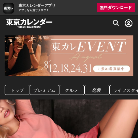
東京カレンダーアプリ
無料ダウンロード
アプリなら超サクサク！
グルメ情報・プレミアムレストラン予約サイト
トップ
プレミアム
グルメ
恋愛
ライフスタ