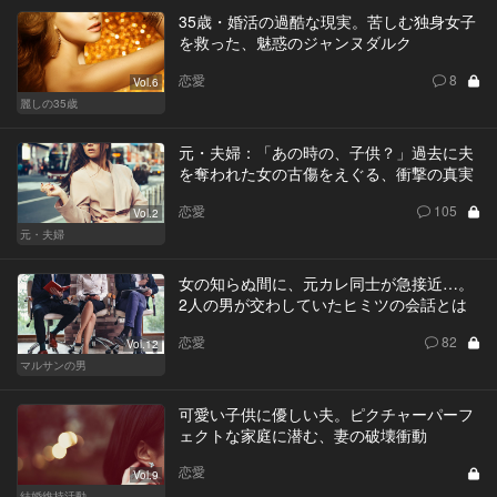
35歳・婚活の過酷な現実。苦しむ独身女子
を救った、魅惑のジャンヌダルク
恋愛
8
Vol.6
麗しの35歳
元・夫婦：「あの時の、子供？」過去に夫
を奪われた女の古傷をえぐる、衝撃の真実
恋愛
105
Vol.2
元・夫婦
女の知らぬ間に、元カレ同士が急接近…。
2人の男が交わしていたヒミツの会話とは
恋愛
82
Vol.12
マルサンの男
可愛い子供に優しい夫。ピクチャーパーフ
ェクトな家庭に潜む、妻の破壊衝動
恋愛
Vol.9
結婚維持活動