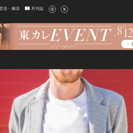
新のグルメ、洗練されたライフスタイル情報
恋活・婚活
月刊誌