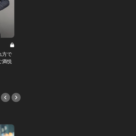
港区おじさん Vol.11
港区おじさ
れ方で
華麗なる罠！？港区おじさんによ
仏かよ
ご満悦
る、狡猾な港区女子コントロール術
区おじ
舞い上
#港区
#レス