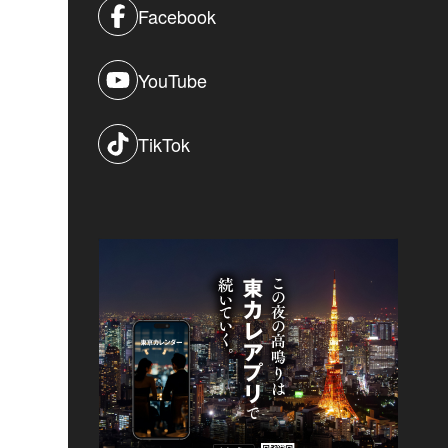
Facebook
YouTube
TikTok