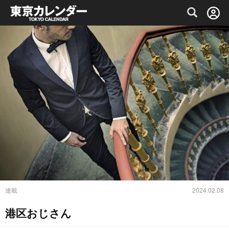
グルメ情報・プレミアムレストラン予約サイト
連載
2024.02.08
港区おじさん