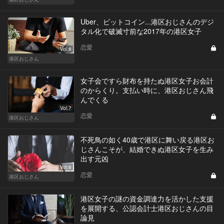
Uber、ビットコイン...港区おじさんのデジ
タル化で破滅寸前な2017年の港区女子
恋愛
Vol.8
港区おじさん
女子会ですら財布を持たぬ港区女子お会計
のからくり。支払い時に、港区おじさん飛
んでくる
Vol.7
恋愛
港区おじさん
不死鳥の如く40歳で港区に舞い戻る港区お
じさんこそが、結婚できぬ港区女子を生み
出す元凶
Vol.6
恋愛
港区おじさん
港区女子の謎の資金調達力を活かした支援
を展開する、公認会計士港区おじさんの目
論見