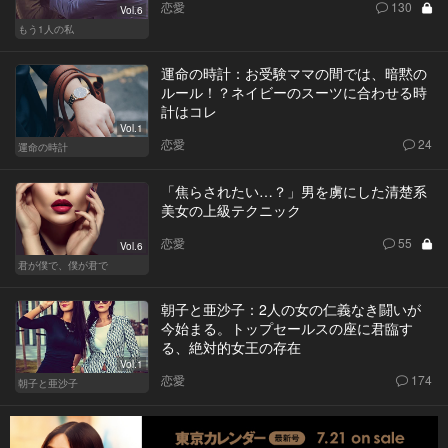
恋愛
130
Vol.6
もう1人の私
運命の時計：お受験ママの間では、暗黙の
ルール！？ネイビーのスーツに合わせる時
計はコレ
Vol.1
恋愛
24
運命の時計
「焦らされたい…？」男を虜にした清楚系
美女の上級テクニック
恋愛
55
Vol.6
君が僕で、僕が君で
朝子と亜沙子：2人の女の仁義なき闘いが
今始まる。トップセールスの座に君臨す
る、絶対的女王の存在
Vol.1
恋愛
174
朝子と亜沙子