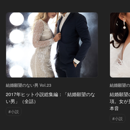
結婚願望のない男 Vol.23
結婚願望のな
2017年ヒット小説総集編：「結婚願望のな
結婚願望
い男」（全話）
項。女が
本音
#小説
#小説