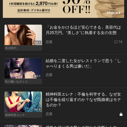
「お金をかけるほど安心できる」美容代は
月25万円。“美しさ”に執着する女の生態
恋愛
74
Vol.1
美活時代
結婚を二度した女がレストランで思う「し
ゃべりまくる男は嫌いだ」
恋愛
Vol.1
私の嫌いなオトコ
精神科医エレナ：不倫を科学する。なぜ女
は不倫を繰り返すのか？なぜ既婚者はモテ
るのか？
Vol.9
恋愛
精神科医エレナ