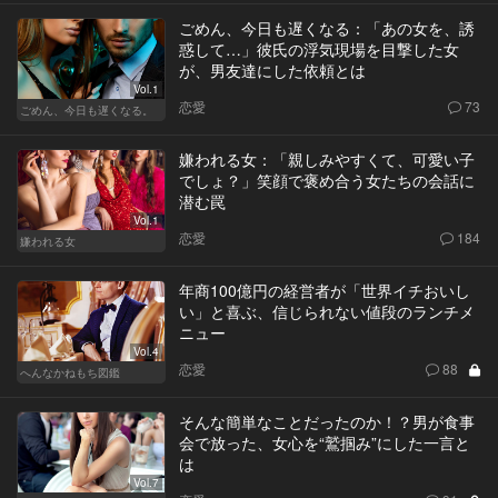
ごめん、今日も遅くなる：「あの女を、誘
惑して…」彼氏の浮気現場を目撃した女
が、男友達にした依頼とは
Vol.1
恋愛
73
ごめん、今日も遅くなる。
嫌われる女：「親しみやすくて、可愛い子
でしょ？」笑顔で褒め合う女たちの会話に
潜む罠
Vol.1
恋愛
184
嫌われる女
年商100億円の経営者が「世界イチおいし
い」と喜ぶ、信じられない値段のランチメ
ニュー
Vol.4
恋愛
88
へんなかねもち図鑑
そんな簡単なことだったのか！？男が食事
会で放った、女心を“鷲掴み”にした一言と
は
Vol.7