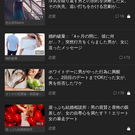
浮気を繰り返す男との別れを決断した女。
その矢先、追い打ちをかける悲劇が…
恋愛
16
Vol.11
恵比寿Sisters
婚約破棄：「4ヶ月の間に、彼に何
が…？」突然行方をくらました男が、女に
送ったメッセージ
Vol.1
恋愛
172
婚約破棄
ホワイトデーに男がやった行為に興醒
め…。2回目のデートまでOKだった女が、
男を拒否したワケ
Vol.98
恋愛
176
オトナの恋愛論～宿題編～
崖っぷち結婚相談所：男の賞賛と畏怖の眼
差しが、女の自尊心を満たす？！エリート
女の暴走デート
Vol.3
恋愛
崖っぷち結婚相談所