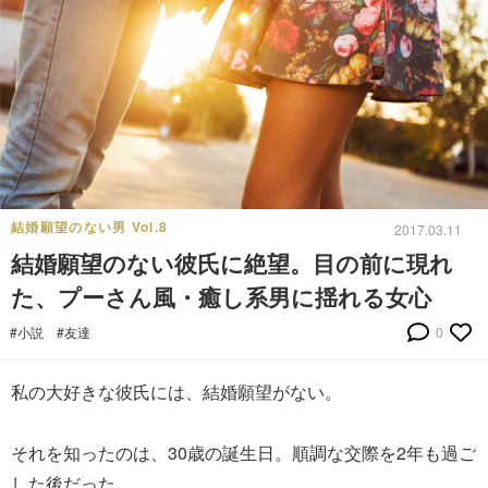
結婚願望のない男 Vol.8
2017.03.11
結婚願望のない彼氏に絶望。目の前に現れ
た、プーさん風・癒し系男に揺れる女心
#小説
#友達
0
私の大好きな彼氏には、結婚願望がない。
それを知ったのは、30歳の誕生日。順調な交際を2年も過ご
した後だった。