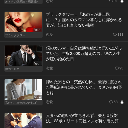
恋愛
91
オトナの恋愛論～宿題編～
ブラックタワー：「あの人が最上階
に…？」憧れのタワマン暮らしに浮かれる
妻が、誰にも言えない秘密
Vol.1
恋愛
111
ブラックタワー
僕のカルマ：自分は勝ち組だと思い上がっ
ていた、年収2,000万超えの男。彼の人生
が狂い始めた日
Vol.1
恋愛
93
僕のカルマ
惚れた男との、突然の別れ。最後に渡され
た手紙の中に書かれていた、まさかの内容
とは
Vol.4
恋愛
68
私たち、出逢わなければよかった
人妻への想いが立ちきれず、夫と直接対
決。28歳エリート商社マンが持つ裏の顔