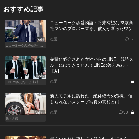
おすすめ記事
ニューヨーク恋愛物語：将来有望な28歳商
社マンのプロポーズを、彼女が断ったワケ
恋愛
17
Vol.1
ニューヨーク恋愛物語～商社マン遥斗の場合～
先輩に紹介された女性からのLINE、既読ス
ルーにはできません！LINEの答えあわせ
【A】
Vol.9
恋愛
LINEの答えあわせ【A】
新人モデルに訪れた、絶体絶命の危機。信
じられないスクープ写真の真相とは
恋愛
33
Vol.10
元・夫婦
貴方の香りに恋して：好きだった彼から、