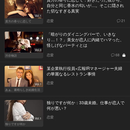
自分と同じ香水の匂いが…。そこに隠され
た切なすぎる真実
Vol.1
恋愛
21
貴方の香りに恋して
「暗がりのダイニングバーで、いきな
り…！？」美女が恋人に内緒でハマった、
怪しげなパーティとは
Vol.3
恋愛
68
渋谷物語
某企業執行役員×広報IRマネージャー夫婦
の華麗なるレストラン事情
恋愛
Vol.1
あぁ、素晴らしき結婚生活
独りですが何か：33歳未婚。仕事が恋人で
何が悪い？
恋愛
Vol.1
独りですが何か