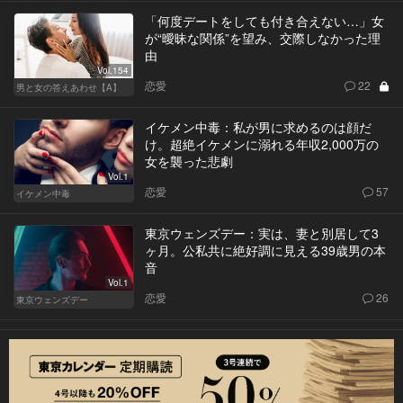
「何度デートをしても付き合えない…」女
が“曖昧な関係”を望み、交際しなかった理
由
Vol.154
恋愛
22
男と女の答えあわせ【A】
イケメン中毒：私が男に求めるのは顔だ
け。超絶イケメンに溺れる年収2,000万の
女を襲った悲劇
Vol.1
恋愛
57
イケメン中毒
東京ウェンズデー：実は、妻と別居して3
ヶ月。公私共に絶好調に見える39歳男の本
音
Vol.1
恋愛
26
東京ウェンズデー